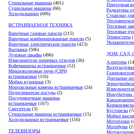
Стиральные машины
(401)
Приточная в
Сушильные машины
(66)
Радиаторы о
Холодильники
(606)
Сушилки для
Тепловентил
ВСТРАИВАЕМАЯ ТЕХНИКА
Тепловые за
Тепловые пу
Варочные газовые панели
(215)
Термостаты
(
Варочные комбинированные панели
(5)
Увлажнители
Варочные электрические панели
(423)
Вытяжки
(506)
ДОМ, САД,
Духовые шкафы
(496)
Измельчители пищевых отходов
(36)
Аэраторы
(14
Кофемашины встраиваемые
(12)
Воздуходувк
Микроволновые печи (СВЧ)
Газонокосил
встраиваемые
(116)
Доильные ап
Мойки кухонные
(3)
Зернодробил
Морозильные камеры встраиваемые
(24)
Измельчители
Подогреватели посуды
(2)
Инкубаторы 
Посудомоечные машины
Канализацио
встраиваемые
(167)
Кормоизмель
Смесители
(3)
Кусторезы
(7
Стиральные машины встраиваемые
(15)
Мойки высок
Холодильники встраиваемые
(116)
Мотоблоки
(
Мотобуры
(2
ТЕЛЕВИЗОРЫ
Мотокультив