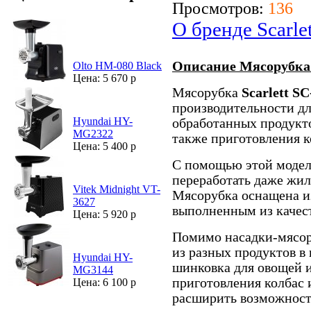
Просмотров:
136
О бренде Scarlet
Описание Мясорубка
Olto HM-080 Black
Цена: 5 670 р
Мясорубка
Scarlett 
производительности дл
Hyundai HY-
обработанных продукто
MG2322
также приготовления к
Цена: 5 400 р
С помощью этой модел
переработать даже жил
Vitek Midnight VT-
Мясорубка оснащена и
3627
выполненным из качес
Цена: 5 920 р
Помимо насадки-мясор
из разных продуктов в
Hyundai HY-
шинковка для овощей и
MG3144
приготовления колбас 
Цена: 6 100 р
расширить возможност