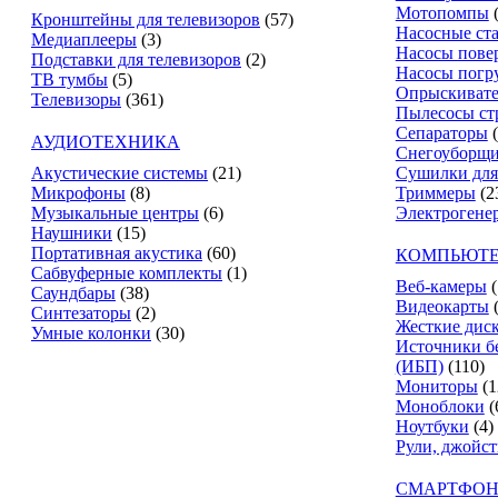
Мотопомпы
Кронштейны для телевизоров
(57)
Насосные ст
Медиаплееры
(3)
Насосы пове
Подставки для телевизоров
(2)
Насосы погр
ТВ тумбы
(5)
Опрыскиват
Телевизоры
(361)
Пылесосы ст
Сепараторы
АУДИОТЕХНИКА
Снегоуборщ
Акустические системы
(21)
Сушилки для
Микрофоны
(8)
Триммеры
(2
Музыкальные центры
(6)
Электрогене
Наушники
(15)
Портативная акустика
(60)
КОМПЬЮТЕ
Сабвуферные комплекты
(1)
Веб-камеры
(
Саундбары
(38)
Видеокарты
Синтезаторы
(2)
Жесткие дис
Умные колонки
(30)
Источники б
(ИБП)
(110)
Мониторы
(1
Моноблоки
(
Ноутбуки
(4)
Рули, джойс
СМАРТФОН