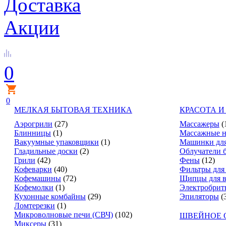
Доставка
Акции
0
0
МЕЛКАЯ БЫТОВАЯ ТЕХНИКА
КРАСОТА И
Аэрогрили
(27)
Массажеры
(
Блинницы
(1)
Массажные н
Вакуумные упаковщики
(1)
Машинки для
Гладильные доски
(2)
Облучатели 
Грили
(42)
Фены
(12)
Кофеварки
(40)
Фильтры для
Кофемашины
(72)
Щипцы для в
Кофемолки
(1)
Электробрит
Кухонные комбайны
(29)
Эпиляторы
(
Ломтерезки
(1)
Микроволновые печи (СВЧ)
(102)
ШВЕЙНОЕ 
Миксеры
(31)