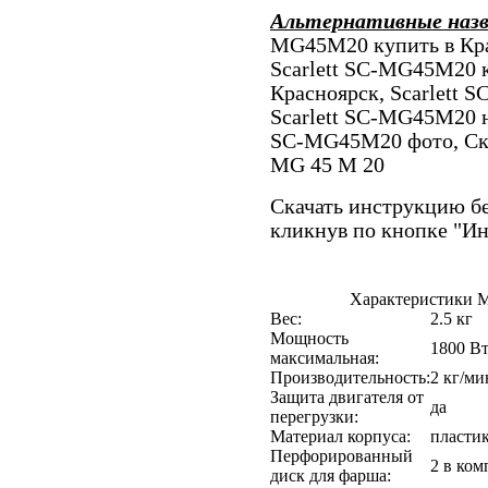
Альтернативные наз
MG45M20 купить в Кра
Scarlett SC-MG45M20 
Красноярск, Scarlett 
Scarlett SC-MG45M20 н
SC-MG45M20 фото, Ска
MG 45 M 20
Скачать инструкцию бе
кликнув по кнопке "И
Характеристики М
Вес:
2.5 кг
Мощность
1800 В
максимальная:
Производительность:
2 кг/ми
Защита двигателя от
да
перегрузки:
Материал корпуса:
пласти
Перфорированный
2 в ком
диск для фарша: