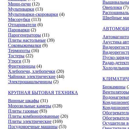
Вышивальны
Мини-печи
(12)
Оверлоки
(7)
Мультиварки
(13)
Распошивал
Мультиварки-скороварки
(4)
Швейные ма
Мясорубки
(113)
Отпариватели
(6)
АВТОМОБИ
Пароварки
(2)
Парогенераторы
(11)
Автомагнит
Плиты настольные
(39)
Акустика ав
Соковыжималки
(9)
Видеорегист
Термопоты
(16)
Видеорегистр
Тостеры
(22)
Пуско-зарядн
Утюги
(13)
Радар-детект
Фритюрницы
(4)
Холодильник
Хлебопечи, хлебопечки
(20)
Чайники электрические
(44)
КЛИМАТИЧ
Электрошашлычницы
(2)
Биокамины
(
Вентиляторы
КРУПНАЯ БЫТОВАЯ ТЕХНИКА
Водонагрева
Винные шкафы
(31)
Кондиционе
Морозильные камеры
(128)
Кондиционе
Плиты газовые
(93)
Обогревател
Плиты комбинированные
(20)
Обогревател
Плиты электрические
(169)
Осушители в
Посудомоечные машины
(53)
Очистители 