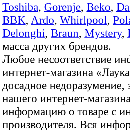
Toshiba
,
Gorenje
,
Beko
,
Da
BBK
,
Ardo
,
Whirlpool
,
Pol
Delonghi
,
Braun
,
Mystery
,
масса других брендов.
Любое несоответствие инф
интернет-магазина «Лаука
досадное недоразумение, 
нашего интернет-магазина
информацию о товаре с и
производителя. Вся инфор