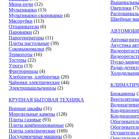
Вышивальны
Мини-печи
(12)
Оверлоки
(7)
Мультиварки
(13)
Распошивал
Мультиварки-скороварки
(4)
Швейные ма
Мясорубки
(113)
Отпариватели
(6)
АВТОМОБИ
Пароварки
(2)
Парогенераторы
(11)
Автомагнит
Плиты настольные
(39)
Акустика ав
Соковыжималки
(9)
Видеорегист
Термопоты
(16)
Видеорегистр
Тостеры
(22)
Пуско-зарядн
Утюги
(13)
Радар-детект
Фритюрницы
(4)
Холодильник
Хлебопечи, хлебопечки
(20)
Чайники электрические
(44)
КЛИМАТИЧ
Электрошашлычницы
(2)
Биокамины
(
Вентиляторы
КРУПНАЯ БЫТОВАЯ ТЕХНИКА
Водонагрева
Винные шкафы
(31)
Кондиционе
Морозильные камеры
(128)
Кондиционе
Плиты газовые
(93)
Обогревател
Плиты комбинированные
(20)
Обогревател
Плиты электрические
(169)
Осушители в
Посудомоечные машины
(53)
Очистители 