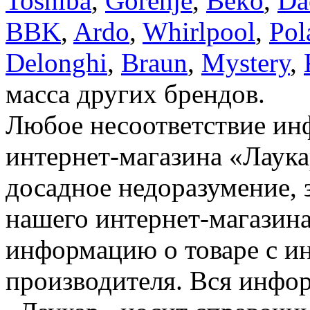
Toshiba
,
Gorenje
,
Beko
,
Da
BBK
,
Ardo
,
Whirlpool
,
Pol
Delonghi
,
Braun
,
Mystery
,
масса других брендов.
Любое несоответствие инф
интернет-магазина «Лаука
досадное недоразумение, 
нашего интернет-магазина
информацию о товаре с и
производителя. Вся инфор