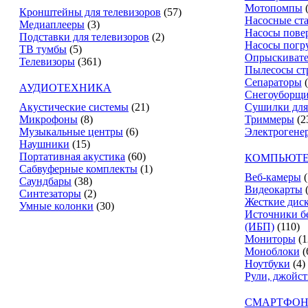
Мотопомпы
Кронштейны для телевизоров
(57)
Насосные ст
Медиаплееры
(3)
Насосы пове
Подставки для телевизоров
(2)
Насосы погр
ТВ тумбы
(5)
Опрыскиват
Телевизоры
(361)
Пылесосы ст
Сепараторы
АУДИОТЕХНИКА
Снегоуборщ
Акустические системы
(21)
Сушилки для
Микрофоны
(8)
Триммеры
(2
Музыкальные центры
(6)
Электрогене
Наушники
(15)
Портативная акустика
(60)
КОМПЬЮТЕ
Сабвуферные комплекты
(1)
Веб-камеры
(
Саундбары
(38)
Видеокарты
Синтезаторы
(2)
Жесткие дис
Умные колонки
(30)
Источники б
(ИБП)
(110)
Мониторы
(1
Моноблоки
(
Ноутбуки
(4)
Рули, джойс
СМАРТФОН