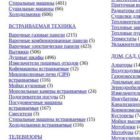
Стиральные машины
(401)
Приточная в
Сушильные машины
(66)
Радиаторы о
Холодильники
(606)
Сушилки для
Тепловентил
ВСТРАИВАЕМАЯ ТЕХНИКА
Тепловые за
Тепловые пу
Варочные газовые панели
(215)
Термостаты
(
Варочные комбинированные панели
(5)
Увлажнители
Варочные электрические панели
(423)
Вытяжки
(506)
ДОМ, САД,
Духовые шкафы
(496)
Измельчители пищевых отходов
(36)
Аэраторы
(14
Кофемашины встраиваемые
(12)
Воздуходувк
Микроволновые печи (СВЧ)
Газонокосил
встраиваемые
(116)
Доильные ап
Мойки кухонные
(3)
Зернодробил
Морозильные камеры встраиваемые
(24)
Измельчители
Подогреватели посуды
(2)
Инкубаторы 
Посудомоечные машины
Канализацио
встраиваемые
(167)
Кормоизмель
Смесители
(3)
Кусторезы
(7
Стиральные машины встраиваемые
(15)
Мойки высок
Холодильники встраиваемые
(116)
Мотоблоки
(
Мотобуры
(2
ТЕЛЕВИЗОРЫ
Мотокультив