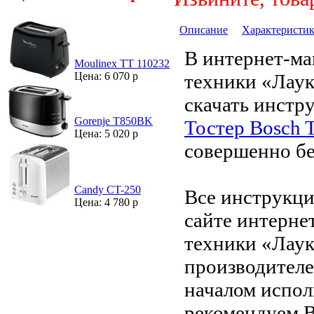
Описание
Характеристи
В интернет-ма
Moulinex TT 110232
техники «Лау
Цена: 6 070 р
скачать инстр
Gorenje T850BK
Тостер Bosch 
Цена: 5 020 р
совершенно бе
Candy CT-250
Все инструкци
Цена: 4 780 р
сайте интерне
техники «Лаук
производителе
началом испол
рекомендуем В