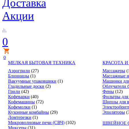
Доставка
Акции
0
0
МЕЛКАЯ БЫТОВАЯ ТЕХНИКА
КРАСОТА И
Аэрогрили
(27)
Массажеры
(
Блинницы
(1)
Массажные н
Вакуумные упаковщики
(1)
Машинки для
Гладильные доски
(2)
Облучатели 
Грили
(42)
Фены
(12)
Кофеварки
(40)
Фильтры для
Кофемашины
(72)
Щипцы для в
Кофемолки
(1)
Электробрит
Кухонные комбайны
(29)
Эпиляторы
(
Ломтерезки
(1)
Микроволновые печи (СВЧ)
(102)
ШВЕЙНОЕ 
Миксеры
(31)