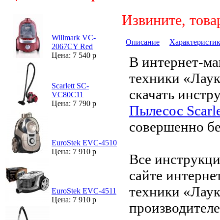
Извините, това
Willmark VC-
Описание
Характеристи
2067CY Red
Цена: 7 540 р
В интернет-ма
техники «Лау
Scarlett SC-
скачать инстр
VC80C11
Цена: 7 790 р
Пылесос Scarl
совершенно бе
EuroStek EVC-4510
Цена: 7 910 р
Все инструкци
сайте интерне
техники «Лаук
EuroStek EVC-4511
Цена: 7 910 р
производителе