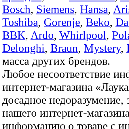
Bosch
,
Siemens
,
Hansa
,
Ari
Toshiba
,
Gorenje
,
Beko
,
Da
BBK
,
Ardo
,
Whirlpool
,
Pol
Delonghi
,
Braun
,
Mystery
,
масса других брендов.
Любое несоответствие инф
интернет-магазина «Лаука
досадное недоразумение, 
нашего интернет-магазина
информацию о товаре с и