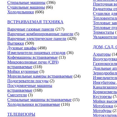
Стиральные машины
(396)
Приточная в
Сушильные машины
(66)
Радиаторы о
Холодильники
(606)
Сушилки для
Тепловентил
ВСТРАИВАЕМАЯ ТЕХНИКА
Тепловые за
Тепловые пу
Варочные газовые панели
(217)
Термостаты
(
Варочные комбинированные панели
(5)
Увлажнители
Варочные электрические панели
(429)
Вытяжки
(509)
ДОМ, САД,
Духовые шкафы
(498)
Измельчители пищевых отходов
(36)
Аэраторы
(14
Кофемашины встраиваемые
(13)
Воздуходувк
Микроволновые печи (СВЧ)
Газонокосил
встраиваемые
(118)
Доильные ап
Мойки кухонные
(3)
Зернодробил
Морозильные камеры встраиваемые
(24)
Измельчители
Подогреватели посуды
(2)
Инкубаторы 
Посудомоечные машины
Канализацио
встраиваемые
(168)
Кормоизмель
Смесители
(3)
Кусторезы
(7
Стиральные машины встраиваемые
(15)
Мойки высок
Холодильники встраиваемые
(116)
Мотоблоки
(
Мотобуры
(2
ТЕЛЕВИЗОРЫ
Мотокультив