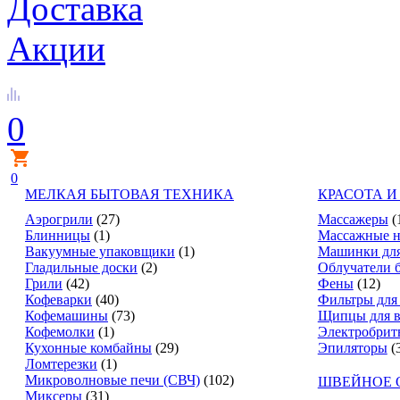
Доставка
Акции
0
0
МЕЛКАЯ БЫТОВАЯ ТЕХНИКА
КРАСОТА И
Аэрогрили
(27)
Массажеры
(
Блинницы
(1)
Массажные н
Вакуумные упаковщики
(1)
Машинки для
Гладильные доски
(2)
Облучатели 
Грили
(42)
Фены
(12)
Кофеварки
(40)
Фильтры для
Кофемашины
(73)
Щипцы для в
Кофемолки
(1)
Электробрит
Кухонные комбайны
(29)
Эпиляторы
(
Ломтерезки
(1)
Микроволновые печи (СВЧ)
(102)
ШВЕЙНОЕ 
Миксеры
(31)