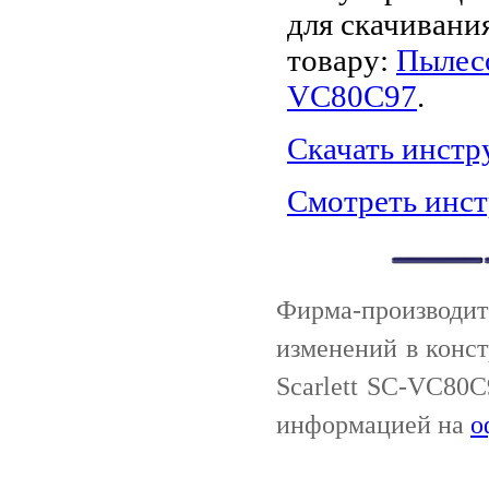
для скачивани
товару:
Пылесо
VC80C97
.
Скачать инст
Смотреть инс
Фирма-производи
изменений в конс
Scarlett SC-VC80C
информацией на
о