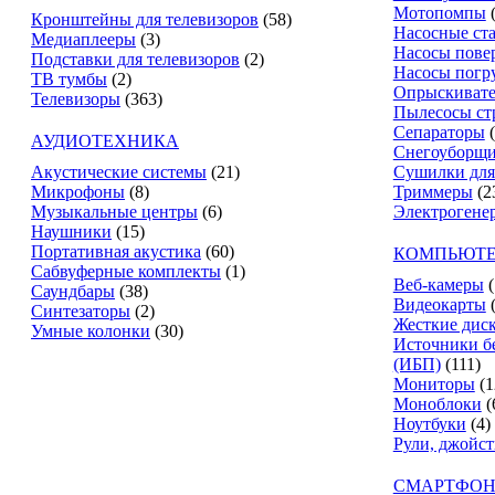
Мотопомпы
Кронштейны для телевизоров
(58)
Насосные ст
Медиаплееры
(3)
Насосы пове
Подставки для телевизоров
(2)
Насосы погр
ТВ тумбы
(2)
Опрыскиват
Телевизоры
(363)
Пылесосы ст
Сепараторы
АУДИОТЕХНИКА
Снегоуборщ
Акустические системы
(21)
Сушилки для
Микрофоны
(8)
Триммеры
(2
Музыкальные центры
(6)
Электрогене
Наушники
(15)
Портативная акустика
(60)
КОМПЬЮТЕ
Сабвуферные комплекты
(1)
Веб-камеры
(
Саундбары
(38)
Видеокарты
Синтезаторы
(2)
Жесткие дис
Умные колонки
(30)
Источники б
(ИБП)
(111)
Мониторы
(1
Моноблоки
(
Ноутбуки
(4)
Рули, джойс
СМАРТФОН