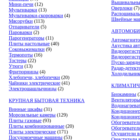
Вышивальны
Мини-печи
(12)
Оверлоки
(7)
Мультиварки
(13)
Распошивал
Мультиварки-скороварки
(4)
Швейные ма
Мясорубки
(113)
Отпариватели
(5)
АВТОМОБИ
Пароварки
(2)
Парогенераторы
(11)
Автомагнит
Плиты настольные
(40)
Акустика ав
Соковыжималки
(9)
Видеорегист
Термопоты
(16)
Видеорегистр
Тостеры
(22)
Пуско-зарядн
Утюги
(13)
Радар-детект
Фритюрницы
(4)
Холодильник
Хлебопечи, хлебопечки
(20)
Чайники электрические
(41)
КЛИМАТИЧ
Электрошашлычницы
(2)
Биокамины
(
Вентиляторы
КРУПНАЯ БЫТОВАЯ ТЕХНИКА
Водонагрева
Винные шкафы
(31)
Кондиционе
Морозильные камеры
(129)
Кондиционе
Плиты газовые
(93)
Обогревател
Плиты комбинированные
(20)
Обогревател
Плиты электрические
(171)
Осушители в
Посудомоечные машины
(53)
Очистители 