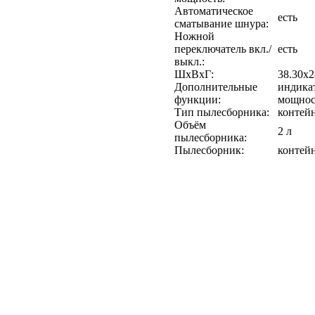
Автоматическое
есть
сматывание шнура:
Ножной
переключатель вкл./
есть
выкл.:
ШхВхГ:
38.30x2
Дополнительные
индика
функции:
мощнос
Тип пылесборника:
контей
Объём
2 л
пылесборника:
Пылесборник:
контейн