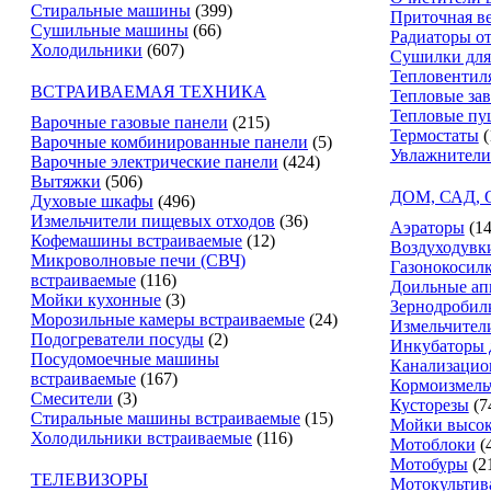
Стиральные машины
(399)
Приточная в
Сушильные машины
(66)
Радиаторы о
Холодильники
(607)
Сушилки для
Тепловентил
ВСТРАИВАЕМАЯ ТЕХНИКА
Тепловые за
Тепловые пу
Варочные газовые панели
(215)
Термостаты
(
Варочные комбинированные панели
(5)
Увлажнители
Варочные электрические панели
(424)
Вытяжки
(506)
ДОМ, САД,
Духовые шкафы
(496)
Измельчители пищевых отходов
(36)
Аэраторы
(14
Кофемашины встраиваемые
(12)
Воздуходувк
Микроволновые печи (СВЧ)
Газонокосил
встраиваемые
(116)
Доильные ап
Мойки кухонные
(3)
Зернодробил
Морозильные камеры встраиваемые
(24)
Измельчители
Подогреватели посуды
(2)
Инкубаторы 
Посудомоечные машины
Канализацио
встраиваемые
(167)
Кормоизмель
Смесители
(3)
Кусторезы
(7
Стиральные машины встраиваемые
(15)
Мойки высок
Холодильники встраиваемые
(116)
Мотоблоки
(
Мотобуры
(2
ТЕЛЕВИЗОРЫ
Мотокультив