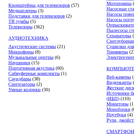
Мотопомпы
Кронштейны для телевизоров
(57)
Насосные ст
Медиаплееры
(3)
Насосы пове
Подставки для телевизоров
(2)
Насосы погр
ТВ тумбы
(5)
Опрыскиват
Телевизоры
(362)
Пылесосы ст
Сепараторы
АУДИОТЕХНИКА
Снегоуборщ
Акустические системы
(21)
Сушилки для
Микрофоны
(8)
Триммеры
(2
Музыкальные центры
(6)
Электрогене
Наушники
(15)
Портативная акустика
(60)
КОМПЬЮТЕ
Сабвуферные комплекты
(1)
Веб-камеры
(
Саундбары
(38)
Видеокарты
Синтезаторы
(2)
Жесткие дис
Умные колонки
(30)
Источники б
(ИБП)
(110)
Мониторы
(1
Моноблоки
(
Ноутбуки
(4)
Рули, джойс
СМАРТФОН