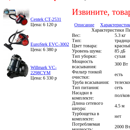
Извините, това
Centek CT-2531
Цена: 6 120 р
Описание
Характеристи
Характеристики Пы
Вес:
5.3 кг
Тип:
традиц
EuroStek EVC-3002
Цвет товара:
красны
Цена: 6 380 р
Уровень шума:
85 дБ
Тип уборки:
сухая
Мощность
300 Вт
всасывания:
Willmark VC-
Фильтр тонкой
2298CYM
есть
очистки:
Цена: 6 330 р
Труба всасывания:
телеско
Тип питания:
сеть
Насадки в
пол/ков
комплекте:
Длина сетевого
4.5 м
шнура:
Турбощетка в
нет
комплекте:
Потребляемая
2000 В
мощность: