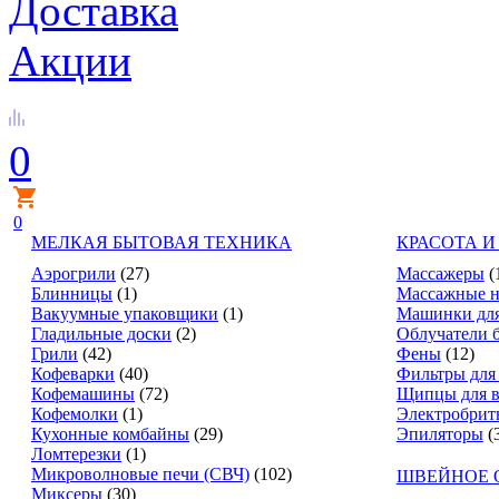
Доставка
Акции
0
0
МЕЛКАЯ БЫТОВАЯ ТЕХНИКА
КРАСОТА И
Аэрогрили
(27)
Массажеры
(
Блинницы
(1)
Массажные н
Вакуумные упаковщики
(1)
Машинки для
Гладильные доски
(2)
Облучатели 
Грили
(42)
Фены
(12)
Кофеварки
(40)
Фильтры для
Кофемашины
(72)
Щипцы для в
Кофемолки
(1)
Электробрит
Кухонные комбайны
(29)
Эпиляторы
(
Ломтерезки
(1)
Микроволновые печи (СВЧ)
(102)
ШВЕЙНОЕ 
Миксеры
(30)