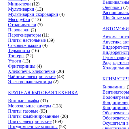
Вышивальны
Мини-печи
(12)
Оверлоки
(7)
Мультиварки
(13)
Распошивал
Мультиварки-скороварки
(4)
Швейные ма
Мясорубки
(113)
Отпариватели
(5)
АВТОМОБИ
Пароварки
(2)
Парогенераторы
(11)
Автомагнит
Плиты настольные
(39)
Акустика ав
Соковыжималки
(9)
Видеорегист
Термопоты
(16)
Видеорегистр
Тостеры
(22)
Пуско-зарядн
Утюги
(13)
Радар-детект
Фритюрницы
(4)
Холодильник
Хлебопечи, хлебопечки
(20)
Чайники электрические
(43)
КЛИМАТИЧ
Электрошашлычницы
(2)
Биокамины
(
Вентиляторы
КРУПНАЯ БЫТОВАЯ ТЕХНИКА
Водонагрева
Винные шкафы
(31)
Кондиционе
Морозильные камеры
(128)
Кондиционе
Плиты газовые
(93)
Обогревател
Плиты комбинированные
(20)
Обогревател
Плиты электрические
(169)
Осушители в
Посудомоечные машины
(53)
Очистители 