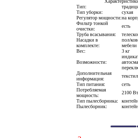
Характеристик
Тип:
традиц
Тип уборки:
сухая
Регулятор мощности:
на корп
Фильтр тонкой
есть
очистки:
Труба всасывания:
телеско
Насадки в
пол/ков
комплекте:
мебели
Вес:
3 кг
индика
Возможности:
автосм
переклю
Дополнительная
текстил
информация:
Тип питания:
сеть
Потребляемая
2100 В
мощность:
Тип пылесборника:
контей
Пылесборник:
контей