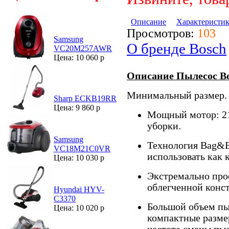
Описание
Характеристи
Просмотров:
103
Samsung
О бренде Bosch
VC20M257AWR
Цена: 10 060 р
Описание Пылесос Bo
Минимальный размер.
Sharp ECKB19RR
Цена: 9 860 р
Мощный мотор: 21
уборки.
Samsung
Технология Bag&B
VC18M21C0VR
использовать как 
Цена: 10 030 р
Экстремально прос
облегченной конс
Hyundai HYV-
C3370
Большой объем пы
Цена: 10 020 р
компактные разме