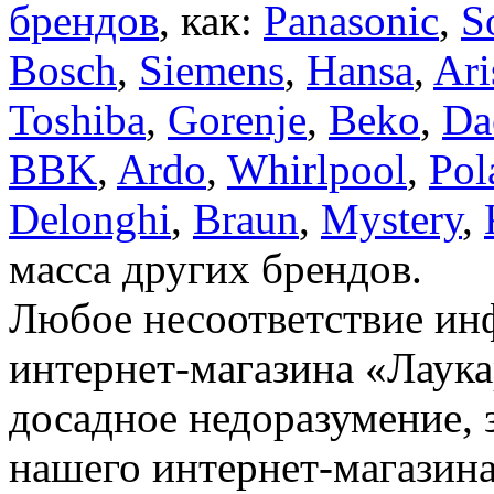
брендов
, как:
Panasonic
,
S
Bosch
,
Siemens
,
Hansa
,
Ari
Toshiba
,
Gorenje
,
Beko
,
Da
BBK
,
Ardo
,
Whirlpool
,
Pol
Delonghi
,
Braun
,
Mystery
,
масса других брендов.
Любое несоответствие инф
интернет-магазина «Лаука
досадное недоразумение, 
нашего интернет-магазина