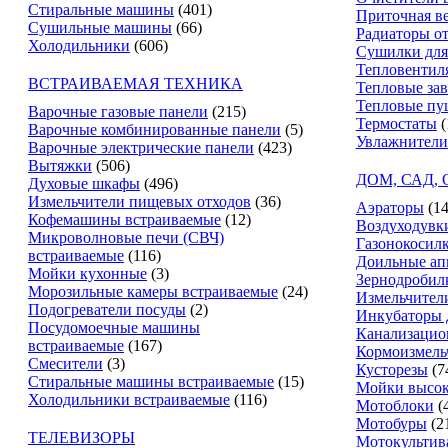
Стиральные машины
(401)
Приточная в
Сушильные машины
(66)
Радиаторы о
Холодильники
(606)
Сушилки для
Тепловентил
ВСТРАИВАЕМАЯ ТЕХНИКА
Тепловые за
Тепловые пу
Варочные газовые панели
(215)
Термостаты
(
Варочные комбинированные панели
(5)
Увлажнители
Варочные электрические панели
(423)
Вытяжки
(506)
ДОМ, САД,
Духовые шкафы
(496)
Измельчители пищевых отходов
(36)
Аэраторы
(14
Кофемашины встраиваемые
(12)
Воздуходувк
Микроволновые печи (СВЧ)
Газонокосил
встраиваемые
(116)
Доильные ап
Мойки кухонные
(3)
Зернодробил
Морозильные камеры встраиваемые
(24)
Измельчители
Подогреватели посуды
(2)
Инкубаторы 
Посудомоечные машины
Канализацио
встраиваемые
(167)
Кормоизмель
Смесители
(3)
Кусторезы
(7
Стиральные машины встраиваемые
(15)
Мойки высок
Холодильники встраиваемые
(116)
Мотоблоки
(
Мотобуры
(2
ТЕЛЕВИЗОРЫ
Мотокультив