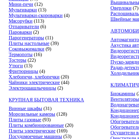
Вышивальны
Мини-печи
(12)
Оверлоки
(7)
Мультиварки
(13)
Распошивал
Мультиварки-скороварки
(4)
Швейные ма
Мясорубки
(113)
Отпариватели
(6)
АВТОМОБИ
Пароварки
(2)
Парогенераторы
(11)
Автомагнит
Плиты настольные
(39)
Акустика ав
Соковыжималки
(9)
Видеорегист
Термопоты
(16)
Видеорегистр
Тостеры
(22)
Пуско-зарядн
Утюги
(13)
Радар-детект
Фритюрницы
(4)
Холодильник
Хлебопечи, хлебопечки
(20)
Чайники электрические
(44)
КЛИМАТИЧ
Электрошашлычницы
(2)
Биокамины
(
Вентиляторы
КРУПНАЯ БЫТОВАЯ ТЕХНИКА
Водонагрева
Винные шкафы
(31)
Кондиционе
Морозильные камеры
(128)
Кондиционе
Плиты газовые
(93)
Обогревател
Плиты комбинированные
(20)
Обогревател
Плиты электрические
(169)
Осушители в
Посудомоечные машины
(53)
Очистители 