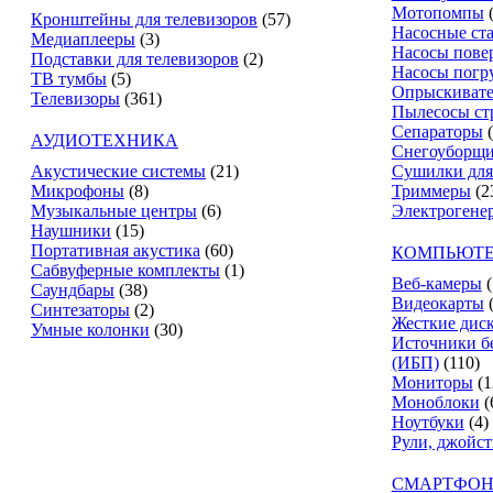
Мотопомпы
Кронштейны для телевизоров
(57)
Насосные ст
Медиаплееры
(3)
Насосы пове
Подставки для телевизоров
(2)
Насосы погр
ТВ тумбы
(5)
Опрыскиват
Телевизоры
(361)
Пылесосы ст
Сепараторы
АУДИОТЕХНИКА
Снегоуборщ
Акустические системы
(21)
Сушилки для
Микрофоны
(8)
Триммеры
(2
Музыкальные центры
(6)
Электрогене
Наушники
(15)
Портативная акустика
(60)
КОМПЬЮТЕ
Сабвуферные комплекты
(1)
Веб-камеры
(
Саундбары
(38)
Видеокарты
Синтезаторы
(2)
Жесткие дис
Умные колонки
(30)
Источники б
(ИБП)
(110)
Мониторы
(1
Моноблоки
(
Ноутбуки
(4)
Рули, джойс
СМАРТФОН