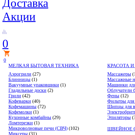
Доставка
Акции
0
0
МЕЛКАЯ БЫТОВАЯ ТЕХНИКА
КРАСОТА И
Аэрогрили
(27)
Массажеры
(
Блинницы
(1)
Массажные н
Вакуумные упаковщики
(1)
Машинки для
Гладильные доски
(2)
Облучатели 
Грили
(42)
Фены
(12)
Кофеварки
(40)
Фильтры для
Кофемашины
(72)
Щипцы для в
Кофемолки
(1)
Электробрит
Кухонные комбайны
(29)
Эпиляторы
(
Ломтерезки
(1)
Микроволновые печи (СВЧ)
(102)
ШВЕЙНОЕ 
Миксеры
(31)