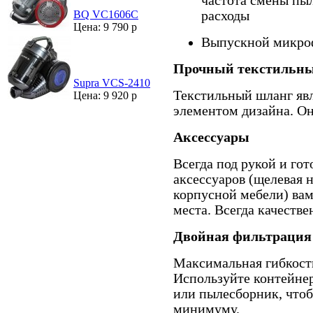
частота смены пы
расходы
BQ VC1606C
Цена: 9 790 р
Выпускной микро
Прочный текстильн
Supra VCS-2410
Текстильный шланг явл
Цена: 9 920 р
элементом дизайна. Он
Аксессуары
Всегда под рукой и гот
аксессуаров (щелевая н
корпусной мебели) ва
места. Всегда качестве
Двойная фильтрация
Максимальная гибкость
Используйте контейнер
или пылесборник, чтоб
минимуму.