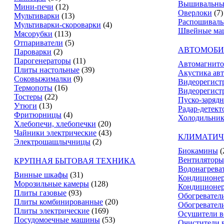
Вышивальны
Мини-печи
(12)
Оверлоки
(7)
Мультиварки
(13)
Распошивал
Мультиварки-скороварки
(4)
Швейные ма
Мясорубки
(113)
Отпариватели
(5)
АВТОМОБИ
Пароварки
(2)
Парогенераторы
(11)
Автомагнит
Плиты настольные
(39)
Акустика ав
Соковыжималки
(9)
Видеорегист
Термопоты
(16)
Видеорегистр
Тостеры
(22)
Пуско-зарядн
Утюги
(13)
Радар-детект
Фритюрницы
(4)
Холодильник
Хлебопечи, хлебопечки
(20)
Чайники электрические
(43)
КЛИМАТИЧ
Электрошашлычницы
(2)
Биокамины
(
Вентиляторы
КРУПНАЯ БЫТОВАЯ ТЕХНИКА
Водонагрева
Винные шкафы
(31)
Кондиционе
Морозильные камеры
(128)
Кондиционе
Плиты газовые
(93)
Обогревател
Плиты комбинированные
(20)
Обогревател
Плиты электрические
(169)
Осушители в
Посудомоечные машины
(53)
Очистители 