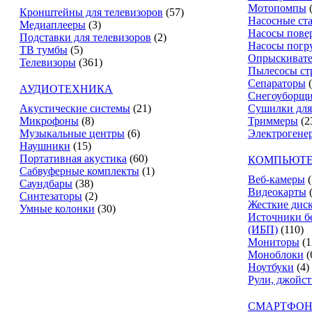
Мотопомпы
Кронштейны для телевизоров
(57)
Насосные ст
Медиаплееры
(3)
Насосы пове
Подставки для телевизоров
(2)
Насосы погр
ТВ тумбы
(5)
Опрыскиват
Телевизоры
(361)
Пылесосы ст
Сепараторы
АУДИОТЕХНИКА
Снегоуборщ
Акустические системы
(21)
Сушилки для
Микрофоны
(8)
Триммеры
(2
Музыкальные центры
(6)
Электрогене
Наушники
(15)
Портативная акустика
(60)
КОМПЬЮТЕ
Сабвуферные комплекты
(1)
Веб-камеры
(
Саундбары
(38)
Видеокарты
Синтезаторы
(2)
Жесткие дис
Умные колонки
(30)
Источники б
(ИБП)
(110)
Мониторы
(1
Моноблоки
(
Ноутбуки
(4)
Рули, джойс
СМАРТФОН