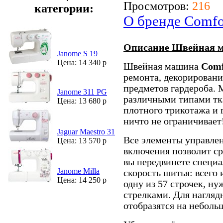
Просмотров:
216
категории:
О бренде Comfo
Описание Швейная м
Janome S 19
Цена: 14 340 р
Швейная машина
Comf
ремонта, декорировани
предметов гардероба. 
Janome 311 PG
различными типами тк
Цена: 13 680 р
плотного трикотажа и 
ничто не ограничивает
Jaguar Maestro 31
Все элементы управлен
Цена: 13 570 р
включения позволит ср
вы передвинете специа
Janome Milla
скорость шитья: всего
Цена: 14 250 р
одну из 57 строчек, н
стрелками. Для нагля
отобразятся на неболь