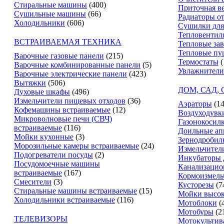
Стиральные машины
(400)
Приточная в
Сушильные машины
(66)
Радиаторы о
Холодильники
(606)
Сушилки для
Тепловентил
ВСТРАИВАЕМАЯ ТЕХНИКА
Тепловые за
Тепловые пу
Варочные газовые панели
(215)
Термостаты
(
Варочные комбинированные панели
(5)
Увлажнители
Варочные электрические панели
(423)
Вытяжки
(506)
ДОМ, САД,
Духовые шкафы
(496)
Измельчители пищевых отходов
(36)
Аэраторы
(14
Кофемашины встраиваемые
(12)
Воздуходувк
Микроволновые печи (СВЧ)
Газонокосил
встраиваемые
(116)
Доильные ап
Мойки кухонные
(3)
Зернодробил
Морозильные камеры встраиваемые
(24)
Измельчители
Подогреватели посуды
(2)
Инкубаторы 
Посудомоечные машины
Канализацио
встраиваемые
(167)
Кормоизмель
Смесители
(3)
Кусторезы
(7
Стиральные машины встраиваемые
(15)
Мойки высок
Холодильники встраиваемые
(116)
Мотоблоки
(
Мотобуры
(2
ТЕЛЕВИЗОРЫ
Мотокультив