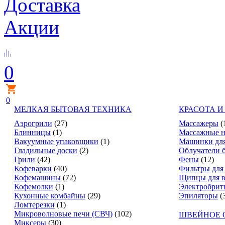
Доставка
Акции
0
0
МЕЛКАЯ БЫТОВАЯ ТЕХНИКА
КРАСОТА И
Аэрогрили
(27)
Массажеры
(
Блинницы
(1)
Массажные н
Вакуумные упаковщики
(1)
Машинки для
Гладильные доски
(2)
Облучатели 
Грили
(42)
Фены
(12)
Кофеварки
(40)
Фильтры для
Кофемашины
(72)
Щипцы для в
Кофемолки
(1)
Электробрит
Кухонные комбайны
(29)
Эпиляторы
(
Ломтерезки
(1)
Микроволновые печи (СВЧ)
(102)
ШВЕЙНОЕ 
Миксеры
(30)