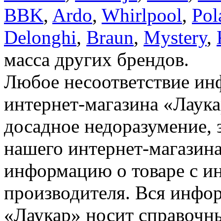
BBK
,
Ardo
,
Whirlpool
,
Pol
Delonghi
,
Braun
,
Mystery
,
масса других брендов.
Любое несоответствие инф
интернет-магазина «Лаука
досадное недоразумение, 
нашего интернет-магазина
информацию о товаре с и
производителя. Вся инфор
«Лаукар» носит справочны