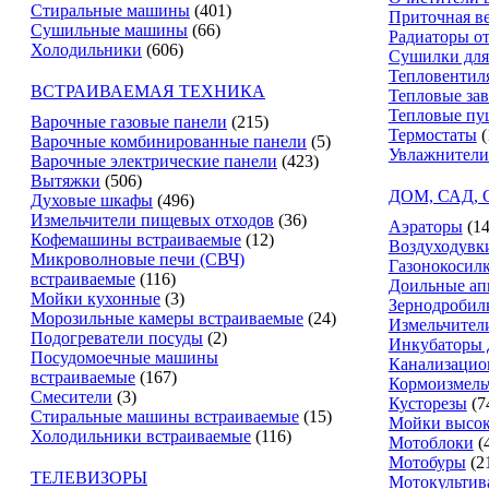
Стиральные машины
(401)
Приточная в
Сушильные машины
(66)
Радиаторы о
Холодильники
(606)
Сушилки для
Тепловентил
ВСТРАИВАЕМАЯ ТЕХНИКА
Тепловые за
Тепловые пу
Варочные газовые панели
(215)
Термостаты
(
Варочные комбинированные панели
(5)
Увлажнители
Варочные электрические панели
(423)
Вытяжки
(506)
ДОМ, САД,
Духовые шкафы
(496)
Измельчители пищевых отходов
(36)
Аэраторы
(14
Кофемашины встраиваемые
(12)
Воздуходувк
Микроволновые печи (СВЧ)
Газонокосил
встраиваемые
(116)
Доильные ап
Мойки кухонные
(3)
Зернодробил
Морозильные камеры встраиваемые
(24)
Измельчители
Подогреватели посуды
(2)
Инкубаторы 
Посудомоечные машины
Канализацио
встраиваемые
(167)
Кормоизмель
Смесители
(3)
Кусторезы
(7
Стиральные машины встраиваемые
(15)
Мойки высок
Холодильники встраиваемые
(116)
Мотоблоки
(
Мотобуры
(2
ТЕЛЕВИЗОРЫ
Мотокультив