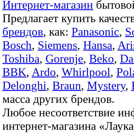
Интернет-магазин
бытовой
Предлагает купить качест
брендов
, как:
Panasonic
,
S
Bosch
,
Siemens
,
Hansa
,
Ari
Toshiba
,
Gorenje
,
Beko
,
Da
BBK
,
Ardo
,
Whirlpool
,
Pol
Delonghi
,
Braun
,
Mystery
,
масса других брендов.
Любое несоответствие инф
интернет-магазина «Лаука