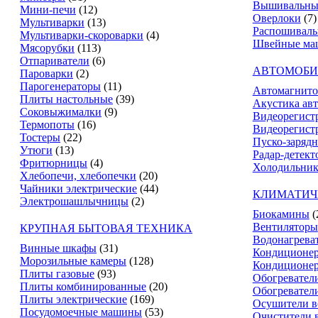
Вышивальны
Мини-печи
(12)
Оверлоки
(7)
Мультиварки
(13)
Распошивал
Мультиварки-скороварки
(4)
Швейные ма
Мясорубки
(113)
Отпариватели
(6)
АВТОМОБИ
Пароварки
(2)
Парогенераторы
(11)
Автомагнит
Плиты настольные
(39)
Акустика ав
Соковыжималки
(9)
Видеорегист
Термопоты
(16)
Видеорегистр
Тостеры
(22)
Пуско-зарядн
Утюги
(13)
Радар-детект
Фритюрницы
(4)
Холодильник
Хлебопечи, хлебопечки
(20)
Чайники электрические
(44)
КЛИМАТИЧ
Электрошашлычницы
(2)
Биокамины
(
Вентиляторы
КРУПНАЯ БЫТОВАЯ ТЕХНИКА
Водонагрева
Винные шкафы
(31)
Кондиционе
Морозильные камеры
(128)
Кондиционе
Плиты газовые
(93)
Обогревател
Плиты комбинированные
(20)
Обогревател
Плиты электрические
(169)
Осушители в
Посудомоечные машины
(53)
Очистители 