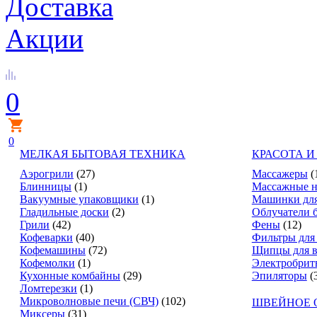
Доставка
Акции
0
0
МЕЛКАЯ БЫТОВАЯ ТЕХНИКА
КРАСОТА И
Аэрогрили
(27)
Массажеры
(
Блинницы
(1)
Массажные н
Вакуумные упаковщики
(1)
Машинки для
Гладильные доски
(2)
Облучатели 
Грили
(42)
Фены
(12)
Кофеварки
(40)
Фильтры для
Кофемашины
(72)
Щипцы для в
Кофемолки
(1)
Электробрит
Кухонные комбайны
(29)
Эпиляторы
(
Ломтерезки
(1)
Микроволновые печи (СВЧ)
(102)
ШВЕЙНОЕ 
Миксеры
(31)