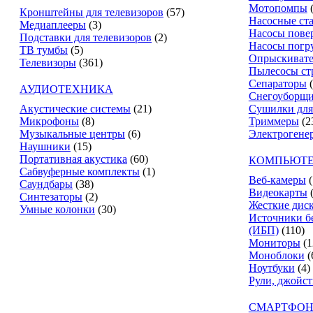
Мотопомпы
Кронштейны для телевизоров
(57)
Насосные ст
Медиаплееры
(3)
Насосы пове
Подставки для телевизоров
(2)
Насосы погр
ТВ тумбы
(5)
Опрыскиват
Телевизоры
(361)
Пылесосы ст
Сепараторы
АУДИОТЕХНИКА
Снегоуборщ
Акустические системы
(21)
Сушилки для
Микрофоны
(8)
Триммеры
(2
Музыкальные центры
(6)
Электрогене
Наушники
(15)
Портативная акустика
(60)
КОМПЬЮТЕ
Сабвуферные комплекты
(1)
Веб-камеры
(
Саундбары
(38)
Видеокарты
Синтезаторы
(2)
Жесткие дис
Умные колонки
(30)
Источники б
(ИБП)
(110)
Мониторы
(1
Моноблоки
(
Ноутбуки
(4)
Рули, джойс
СМАРТФОН