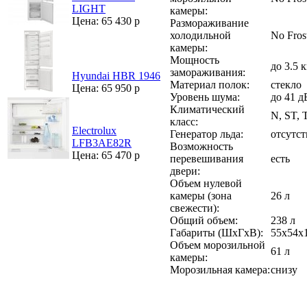
LIGHT
камеры:
Цена: 65 430 р
Размораживание
холодильной
No Fros
камеры:
Мощность
до 3.5 
замораживания:
Hyundai HBR 1946
Материал полок:
стекло
Цена: 65 950 р
Уровень шума:
до 41 д
Климатический
N, ST, 
класс:
Electrolux
Генератор льда:
отсутст
LFB3AE82R
Возможность
Цена: 65 470 р
перевешивания
есть
двери:
Объем нулевой
камеры (зона
26 л
свежести):
Общий объем:
238 л
Габариты (ШxГxВ):
55x54x1
Объем морозильной
61 л
камеры:
Морозильная камера:
снизу