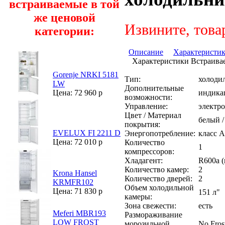
встраиваемые в той
же ценовой
Извините, това
категории:
Описание
Характеристи
Характеристики Встраива
Gorenje NRKI 5181
Тип:
холоди
LW
Дополнительные
индика
Цена: 72 960 р
возможности:
Управление:
электр
Цвет / Материал
белый /
покрытия:
EVELUX FI 2211 D
Энергопотребление:
класс A
Цена: 72 010 р
Количество
1
компрессоров:
Хладагент:
R600a (
Количество камер:
2
Krona Hansel
Количество дверей:
2
KRMFR102
Объем холодильной
Цена: 71 830 р
151 л"
камеры:
Зона свежести:
есть
Meferi MBR193
Размораживание
LOW FROST
морозильной
No Fros