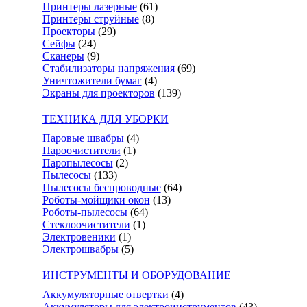
Принтеры лазерные
(61)
Принтеры струйные
(8)
Проекторы
(29)
Сейфы
(24)
Сканеры
(9)
Стабилизаторы напряжения
(69)
Уничтожители бумаг
(4)
Экраны для проекторов
(139)
ТЕХНИКА ДЛЯ УБОРКИ
Паровые швабры
(4)
Пароочистители
(1)
Паропылесосы
(2)
Пылесосы
(133)
Пылесосы беспроводные
(64)
Роботы-мойщики окон
(13)
Роботы-пылесосы
(64)
Стеклоочистители
(1)
Электровеники
(1)
Электрошвабры
(5)
ИНСТРУМЕНТЫ И ОБОРУДОВАНИЕ
Аккумуляторные отвертки
(4)
Аккумуляторы для электроинструментов
(43)