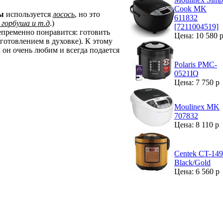
Cook MK
ы
используется
лосось
, но это
611832
, горбуша и т.д
.)
[7211004519]
епременно понравится: готовить
Цена: 10 580 
иготовлением в духовке). К этому
х он очень любим и всегда подается
Polaris PMC-
0521IQ
Цена: 7 750 р
Moulinex MK
707832
Цена: 8 110 р
Centek CT-14
Black/Gold
Цена: 6 560 р