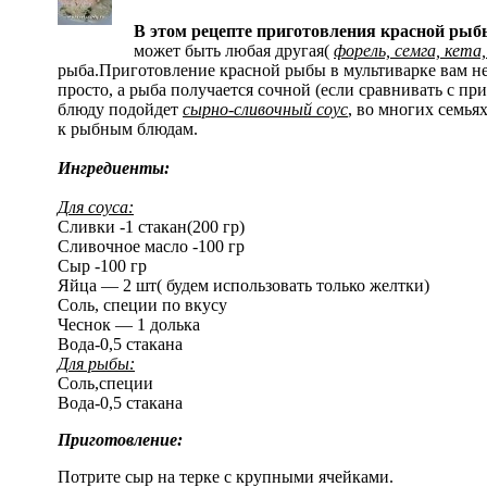
В этом рецепте приготовления красной рыб
может быть любая другая(
форель, семга, кета
рыба.Приготовление красной рыбы в мультиварке вам н
просто, а рыба получается сочной (если сравнивать с пр
блюду подойдет
сырно-сливочный соус
, во многих семья
к рыбным блюдам.
Ингредиенты:
Для соуса:
Сливки -1 стакан(200 гр)
Сливочное масло -100 гр
Сыр -100 гр
Яйца — 2 шт( будем использовать только желтки)
Соль, специи по вкусу
Чеснок — 1 долька
Вода-0,5 стакана
Для рыбы:
Соль,специи
Вода-0,5 стакана
Приготовление:
Потрите сыр на терке с крупными ячейками.