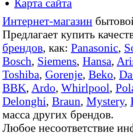
Карта сайта
Интернет-магазин
бытовой
Предлагает купить качест
брендов
, как:
Panasonic
,
S
Bosch
,
Siemens
,
Hansa
,
Ari
Toshiba
,
Gorenje
,
Beko
,
Da
BBK
,
Ardo
,
Whirlpool
,
Pol
Delonghi
,
Braun
,
Mystery
,
масса других брендов.
Любое несоответствие инф