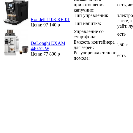
приготовления
есть, а
капучино:
Тип управления:
электр
Rondell 1103-RE-01
латте, 
Тип напитка:
Цена: 97 140 р
уайт, л
Управление со
есть
смартфона:
Емкость контейнера
DeLonghi EXAM
250 г
для зерен:
440.55 W
Регулировка степени
Цена: 77 890 р
есть
помола: