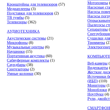
Мотопомпы
Кронштейны для телевизоров
(57)
Насосные ст
Медиаплееры
(3)
Насосы пове
Подставки для телевизоров
(2)
Насосы погр
ТВ тумбы
(5)
Опрыскиват
Телевизоры
(362)
Пылесосы ст
Сепараторы
АУДИОТЕХНИКА
Снегоуборщ
Акустические системы
(21)
Сушилки для
Микрофоны
(8)
Триммеры
(2
Музыкальные центры
(6)
Электрогене
Наушники
(15)
Портативная акустика
(60)
КОМПЬЮТЕ
Сабвуферные комплекты
(1)
Веб-камеры
(
Саундбары
(38)
Видеокарты
Синтезаторы
(2)
Жесткие дис
Умные колонки
(30)
Источники б
(ИБП)
(110)
Мониторы
(1
Моноблоки
(
Ноутбуки
(4)
Рули, джойс
СМАРТФОН