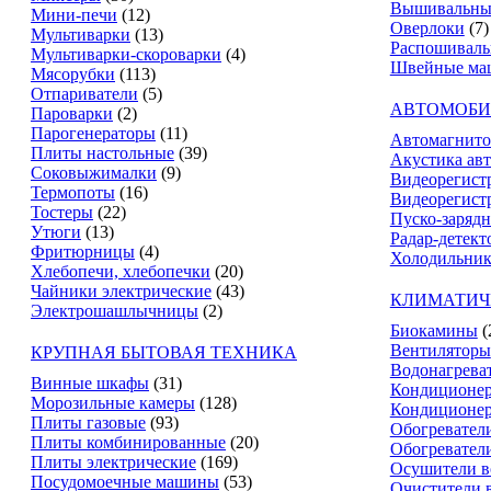
Вышивальны
Мини-печи
(12)
Оверлоки
(7)
Мультиварки
(13)
Распошивал
Мультиварки-скороварки
(4)
Швейные ма
Мясорубки
(113)
Отпариватели
(5)
АВТОМОБИ
Пароварки
(2)
Парогенераторы
(11)
Автомагнит
Плиты настольные
(39)
Акустика ав
Соковыжималки
(9)
Видеорегист
Термопоты
(16)
Видеорегистр
Тостеры
(22)
Пуско-зарядн
Утюги
(13)
Радар-детект
Фритюрницы
(4)
Холодильник
Хлебопечи, хлебопечки
(20)
Чайники электрические
(43)
КЛИМАТИЧ
Электрошашлычницы
(2)
Биокамины
(
Вентиляторы
КРУПНАЯ БЫТОВАЯ ТЕХНИКА
Водонагрева
Винные шкафы
(31)
Кондиционе
Морозильные камеры
(128)
Кондиционе
Плиты газовые
(93)
Обогревател
Плиты комбинированные
(20)
Обогревател
Плиты электрические
(169)
Осушители в
Посудомоечные машины
(53)
Очистители 