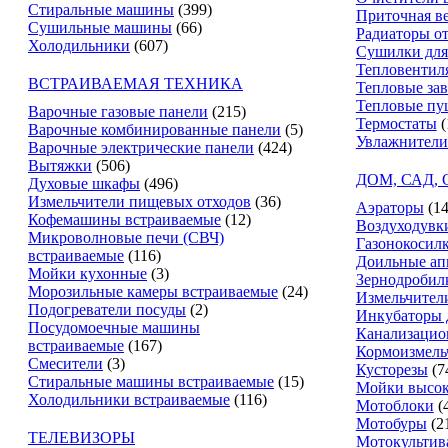
Стиральные машины
(399)
Приточная в
Сушильные машины
(66)
Радиаторы о
Холодильники
(607)
Сушилки для
Тепловентил
ВСТРАИВАЕМАЯ ТЕХНИКА
Тепловые за
Тепловые пу
Варочные газовые панели
(215)
Термостаты
(
Варочные комбинированные панели
(5)
Увлажнители
Варочные электрические панели
(424)
Вытяжки
(506)
ДОМ, САД,
Духовые шкафы
(496)
Измельчители пищевых отходов
(36)
Аэраторы
(14
Кофемашины встраиваемые
(12)
Воздуходувк
Микроволновые печи (СВЧ)
Газонокосил
встраиваемые
(116)
Доильные ап
Мойки кухонные
(3)
Зернодробил
Морозильные камеры встраиваемые
(24)
Измельчители
Подогреватели посуды
(2)
Инкубаторы 
Посудомоечные машины
Канализацио
встраиваемые
(167)
Кормоизмель
Смесители
(3)
Кусторезы
(7
Стиральные машины встраиваемые
(15)
Мойки высок
Холодильники встраиваемые
(116)
Мотоблоки
(
Мотобуры
(2
ТЕЛЕВИЗОРЫ
Мотокультив