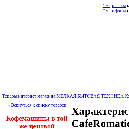
Смарт-часы
(
Смартфоны
(
Товары интернет магазина
МЕЛКАЯ БЫТОВАЯ ТЕХНИКА
К
« Вернуться к списку товаров
Характерис
Кофемашины в той
CafeRomati
же ценовой