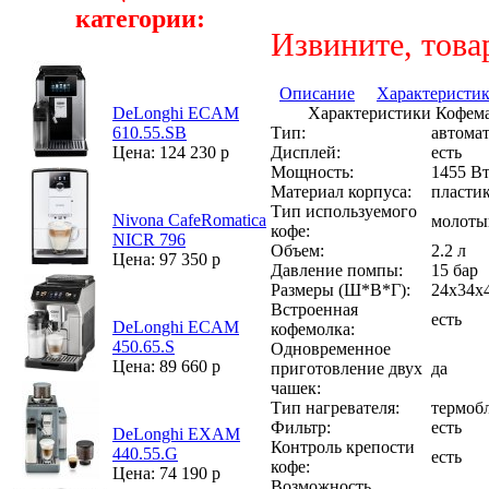
категории:
Извините, това
Описание
Характеристи
Характеристики Кофема
DeLonghi ECAM
Тип:
автома
610.55.SB
Дисплей:
есть
Цена: 124 230 р
Мощность:
1455 В
Материал корпуса:
пласти
Тип используемого
Nivona CafeRomatica
молотый
кофе:
NICR 796
Объем:
2.2 л
Цена: 97 350 р
Давление помпы:
15 бар
Размеры (Ш*В*Г):
24x34x
Встроенная
есть
DeLonghi ECAM
кофемолка:
450.65.S
Одновременное
Цена: 89 660 р
приготовление двух
да
чашек:
Тип нагревателя:
термоб
Фильтр:
есть
DeLonghi EXAM
Контроль крепости
440.55.G
есть
кофе:
Цена: 74 190 р
Возможность