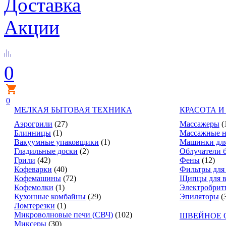
Доставка
Акции
0
0
МЕЛКАЯ БЫТОВАЯ ТЕХНИКА
КРАСОТА И
Аэрогрили
(27)
Массажеры
(
Блинницы
(1)
Массажные н
Вакуумные упаковщики
(1)
Машинки для
Гладильные доски
(2)
Облучатели 
Грили
(42)
Фены
(12)
Кофеварки
(40)
Фильтры для
Кофемашины
(72)
Щипцы для в
Кофемолки
(1)
Электробрит
Кухонные комбайны
(29)
Эпиляторы
(
Ломтерезки
(1)
Микроволновые печи (СВЧ)
(102)
ШВЕЙНОЕ 
Миксеры
(30)