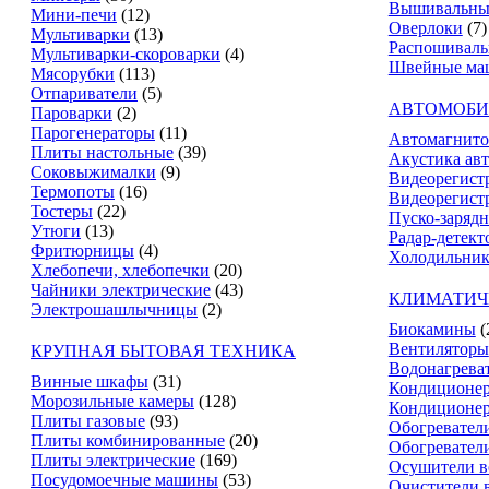
Вышивальны
Мини-печи
(12)
Оверлоки
(7)
Мультиварки
(13)
Распошивал
Мультиварки-скороварки
(4)
Швейные ма
Мясорубки
(113)
Отпариватели
(5)
АВТОМОБИ
Пароварки
(2)
Парогенераторы
(11)
Автомагнит
Плиты настольные
(39)
Акустика ав
Соковыжималки
(9)
Видеорегист
Термопоты
(16)
Видеорегистр
Тостеры
(22)
Пуско-зарядн
Утюги
(13)
Радар-детект
Фритюрницы
(4)
Холодильник
Хлебопечи, хлебопечки
(20)
Чайники электрические
(43)
КЛИМАТИЧ
Электрошашлычницы
(2)
Биокамины
(
Вентиляторы
КРУПНАЯ БЫТОВАЯ ТЕХНИКА
Водонагрева
Винные шкафы
(31)
Кондиционе
Морозильные камеры
(128)
Кондиционе
Плиты газовые
(93)
Обогревател
Плиты комбинированные
(20)
Обогревател
Плиты электрические
(169)
Осушители в
Посудомоечные машины
(53)
Очистители 