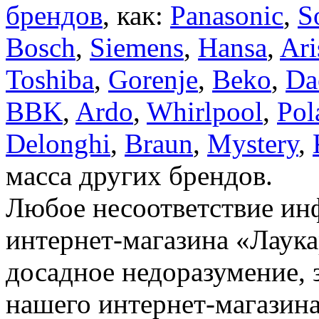
брендов
, как:
Panasonic
,
S
Bosch
,
Siemens
,
Hansa
,
Ari
Toshiba
,
Gorenje
,
Beko
,
Da
BBK
,
Ardo
,
Whirlpool
,
Pol
Delonghi
,
Braun
,
Mystery
,
масса других брендов.
Любое несоответствие инф
интернет-магазина «Лаука
досадное недоразумение, 
нашего интернет-магазина