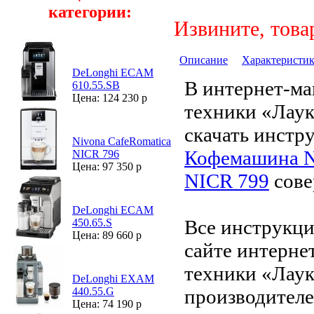
категории:
Извините, това
Описание
Характеристи
DeLonghi ECAM
В интернет-ма
610.55.SB
Цена: 124 230 р
техники «Лау
скачать инстр
Nivona CafeRomatica
Кофемашина N
NICR 796
Цена: 97 350 р
NICR 799
сове
DeLonghi ECAM
Все инструкци
450.65.S
Цена: 89 660 р
сайте интерне
техники «Лаук
DeLonghi EXAM
производителе
440.55.G
Цена: 74 190 р