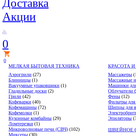
Доставка
Акции
0
0
МЕЛКАЯ БЫТОВАЯ ТЕХНИКА
КРАСОТА И
Аэрогрили
(27)
Массажеры
(
Блинницы
(1)
Массажные н
Вакуумные упаковщики
(1)
Машинки для
Гладильные доски
(2)
Облучатели 
Грили
(42)
Фены
(12)
Кофеварки
(40)
Фильтры для
Кофемашины
(72)
Щипцы для в
Кофемолки
(1)
Электробрит
Кухонные комбайны
(29)
Эпиляторы
(
Ломтерезки
(1)
Микроволновые печи (СВЧ)
(102)
ШВЕЙНОЕ 
Миксеры
(30)