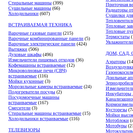
Стиральные машины
(399)
Приточная в
Сушильные машины
(66)
Радиаторы о
Холодильники
(607)
Сушилки для
Тепловентил
ВСТРАИВАЕМАЯ ТЕХНИКА
Тепловые за
Тепловые пу
Варочные газовые панели
(215)
Термостаты
(
Варочные комбинированные панели
(5)
Увлажнители
Варочные электрические панели
(424)
Вытяжки
(506)
ДОМ, САД,
Духовые шкафы
(496)
Измельчители пищевых отходов
(36)
Аэраторы
(14
Кофемашины встраиваемые
(12)
Воздуходувк
Микроволновые печи (СВЧ)
Газонокосил
встраиваемые
(116)
Доильные ап
Мойки кухонные
(3)
Зернодробил
Морозильные камеры встраиваемые
(24)
Измельчители
Подогреватели посуды
(2)
Инкубаторы 
Посудомоечные машины
Канализацио
встраиваемые
(167)
Кормоизмель
Смесители
(3)
Кусторезы
(7
Стиральные машины встраиваемые
(15)
Мойки высок
Холодильники встраиваемые
(116)
Мотоблоки
(
Мотобуры
(2
ТЕЛЕВИЗОРЫ
Мотокультив