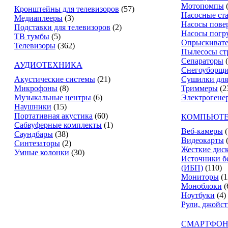
Мотопомпы
Кронштейны для телевизоров
(57)
Насосные ст
Медиаплееры
(3)
Насосы пове
Подставки для телевизоров
(2)
Насосы погр
ТВ тумбы
(5)
Опрыскиват
Телевизоры
(362)
Пылесосы ст
Сепараторы
АУДИОТЕХНИКА
Снегоуборщ
Акустические системы
(21)
Сушилки для
Микрофоны
(8)
Триммеры
(2
Музыкальные центры
(6)
Электрогене
Наушники
(15)
Портативная акустика
(60)
КОМПЬЮТЕ
Сабвуферные комплекты
(1)
Веб-камеры
(
Саундбары
(38)
Видеокарты
Синтезаторы
(2)
Жесткие дис
Умные колонки
(30)
Источники б
(ИБП)
(110)
Мониторы
(1
Моноблоки
(
Ноутбуки
(4)
Рули, джойс
СМАРТФОН