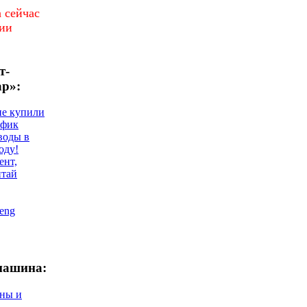
 сейчас
чии
т-
ар»:
не купили
афик
воды в
оду!
ент,
итай
eng
машина:
ны и