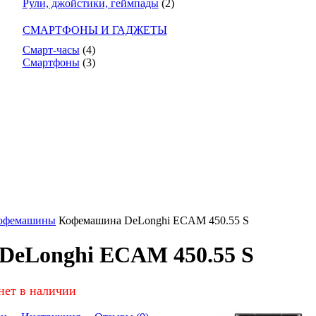
Рули, джойстики, геймпады
(2)
СМАРТФОНЫ И ГАДЖЕТЫ
Смарт-часы
(4)
Смартфоны
(3)
офемашины
Кофемашина DeLonghi ECAM 450.55 S
DeLonghi ECAM 450.55 S
нет в наличии