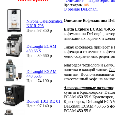
Описание
Характеристи
Просмотров:
185
О бренде DeLonghi
Описание Кофемашина DeL
Nivona CafeRomatica
NICR 796
Eletta Explore ECAM 450.55
Цена: 97 350 р
кофемашина DeLonghi, котор
изысканных горячих и холо
DeLonghi ECAM
Такая кофеварка принесет в
450.65.S
кофеварки из лучших кофеен
Цена: 89 660 р
меню сохраненных рецептов
Благодаря технологии
Latte
напитка в каждой чашке.
Lat
DeLonghi EXAM
напитки. Воспользовавшись
440.55.G
качественный кофе на вынос
Цена: 74 190 р
Альтернативные названия
купить в Красноярске, DeLo
ECAM 450.55 S Красноярск,
Rondell 1103-RE-01
Красноярск, DeLonghi ECAM 
Цена: 97 140 р
DeLonghi ECAM 450.55 S фо
ECAM 450.55 S