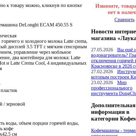
но к товару можно, кликнув по кнопке
Извините, товара
нет в нали
Сравнить
емашина DeLonghi ECAM 450.55 S
Новости интерне
тическая
магазина «Лаук
 горячего и холодного молока Latte crema,
ный дисплей 3.5 TFT с мягким сенсорным
27.05.2026
Вы ещё 
нием, управление через мобльное
водонагреватель? Гр
ние, два контейнера для молока: Latte
отключения горячей 
ot и Latte Crema Cool, 4 индивидуальных
Красноярске в 2026 г
я
27.02.2026
Инструм
которым построен К
23.02.2026
Мир
т
профессионального
 пластик
инструмента DongCh
 / зерновой
Дополнительная
информация в
категории Кофе
ть воды, объем порции горячей воды,
ь кофе
Кофемашины - терми
x42.5 см
определения