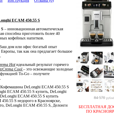
ки
Инструкция
Отзывы (0)
onghi ECAM 450.55 S
 S
– инновационная автоматическая
ая способна приготовить более 40
дных кофейных напитков.
 Ваш дом или офис богатый опыт
 Европы, так как она предлагает большое
.
Crema Hot
идеальный результат горячего
teCrema Cool
– это освежающие холодные
 функцией To-Go – получите
.
: Кофемашина DeLonghi ECAM 450.55 S
nghi ECAM 450.55 S купить, DeLonghi
 DeLonghi ECAM 450.55 S купить
84 570
рубле
450.55 S недорого в Красноярске,
то, DeLonghi ECAM 450.55 S, Делонги
БЕСПЛАТНАЯ ДО
ПО КРАСНОЯ