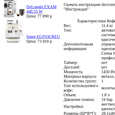
Скачать инструкцию бесплат
DeLonghi EXAM
"Инструкция"
440.55 W
Цена: 77 890 р
Характеристики Коф
Вес:
11.4 кг
Тип:
автома
система
Smeg EGF03CREU
красоч
Цена: 73 410 р
Дополнительная
управле
информация:
приложе
Crema H
профил
Таймер:
нет
Дисплей:
нет
Мощность:
1450 В
Материал корпуса:
металл,
Количество групп:
1
Тип используемого
молотый
кофе:
Объем:
1.8 л
Давление помпы:
19 бар
жесткос
Настройки:
крепост
Размеры (Ш*В*Г):
28.1x40