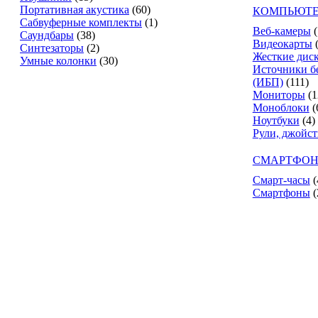
Портативная акустика
(60)
КОМПЬЮТЕ
Сабвуферные комплекты
(1)
Веб-камеры
(
Саундбары
(38)
Видеокарты
Синтезаторы
(2)
Жесткие дис
Умные колонки
(30)
Источники б
(ИБП)
(111)
Мониторы
(1
Моноблоки
(
Ноутбуки
(4)
Рули, джойс
СМАРТФОН
Смарт-часы
(
Смартфоны
(