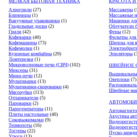
МЕЛКАЯ БЫТОВАЯ ТЕХНИКА
КРАСОТА И
Аэрогрили
(27)
Массажеры
(
Блинницы
(1)
Массажные н
Вакуумные упаковщики
(1)
Машинки для
Гладильные доски
(2)
Облучатели 
Грили
(42)
Фены
(12)
Кофеварки
(40)
Фильтры для
Кофемашины
(73)
Щипцы для в
Кофемолки
(1)
Электробрит
Кухонные комбайны
(29)
Эпиляторы
(
Ломтерезки
(1)
Микроволновые печи (СВЧ)
(102)
ШВЕЙНОЕ 
Миксеры
(31)
Вышивальны
Мини-печи
(12)
Оверлоки
(7)
Мультиварки
(13)
Распошивал
Мультиварки-скороварки
(4)
Швейные ма
Мясорубки
(113)
Отпариватели
(5)
АВТОМОБИ
Пароварки
(2)
Парогенераторы
(11)
Автомагнит
Плиты настольные
(40)
Акустика ав
Соковыжималки
(9)
Видеорегист
Термопоты
(16)
Видеорегистр
Тостеры
(22)
Пуско-зарядн
Утюги
(13)