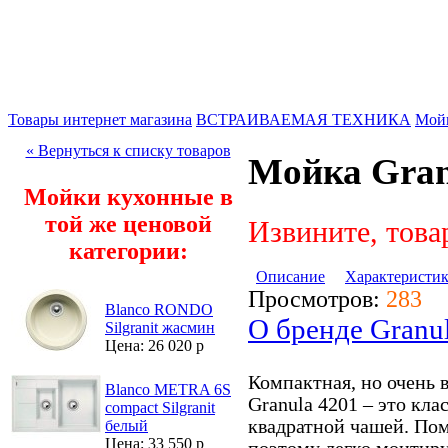
Товары интернет магазина
ВСТРАИВАЕМАЯ ТЕХНИКА
Мой
« Вернуться к списку товаров
Мойка Gran
Мойки кухонные в
той же ценовой
Извините, това
категории:
Описание
Характеристи
Просмотров:
283
Blanco RONDO
О бренде Granu
Silgranit жасмин
Цена: 26 020 р
Компактная, но очень 
Blanco METRA 6S
Granula 4201 – это кла
compact Silgranit
квадратной чашей. Пом
белый
Цена: 33 550 р