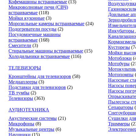
Кофемашины встраиваемые
(13)
Воздуходувк
Микроволновые печи (СВЧ)
Газонокосил
встраиваемые
(118)
Доильные ап
Мойки кухонные
(3)
Зернодробил
Морозильные камеры встраиваемые
(24)
Измельчители
Подогреватели посуды
(2)
Инкубаторы 
Посудомоечные машины
Канализацио
встраиваемые
(168)
Кормоизмель
Смесители
(3)
Кусторезы
(7
Стиральные машины встраиваемые
(15)
Мойки высок
Холодильники встраиваемые
(116)
Мотоблоки
(
Мотобуры
(2
ТЕЛЕВИЗОРЫ
Мотокультив
Мотопомпы
Кронштейны для телевизоров
(58)
Насосные ст
Медиаплееры
(3)
Насосы пове
Подставки для телевизоров
(2)
Насосы погр
ТВ тумбы
(2)
Опрыскиват
Телевизоры
(363)
Пылесосы ст
Сепараторы
АУДИОТЕХНИКА
Снегоуборщ
Акустические системы
(21)
Сушилки для
Микрофоны
(8)
Триммеры
(2
Музыкальные центры
(6)
Электрогене
Наушники
(15)