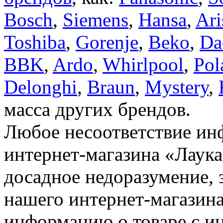
Bosch
,
Siemens
,
Hansa
,
Ari
Toshiba
,
Gorenje
,
Beko
,
Da
BBK
,
Ardo
,
Whirlpool
,
Pol
Delonghi
,
Braun
,
Mystery
,
масса других брендов.
Любое несоответствие инф
интернет-магазина «Лаука
досадное недоразумение, 
нашего интернет-магазина
информацию о товаре с и