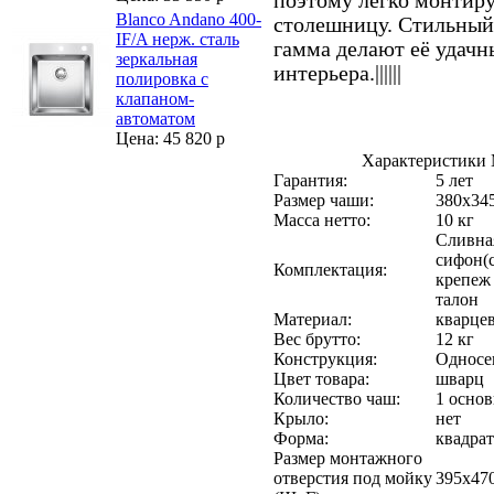
поэтому легко монтир
Blanco Andano 400-
столешницу. Стильный 
IF/A нерж. сталь
гамма делают её удач
зеркальная
интерьера.||||||
полировка с
клапаном-
автоматом
Цена: 45 820 р
Характеристики 
Гарантия:
5 лет
Размер чаши:
380х34
Масса нетто:
10 кг
Сливная
сифон(
Комплектация:
крепеж 
талон
Материал:
кварце
Вес брутто:
12 кг
Конструкция:
Односе
Цвет товара:
шварц
Количество чаш:
1 основ
Крыло:
нет
Форма:
квадра
Размер монтажного
отверстия под мойку
395х47