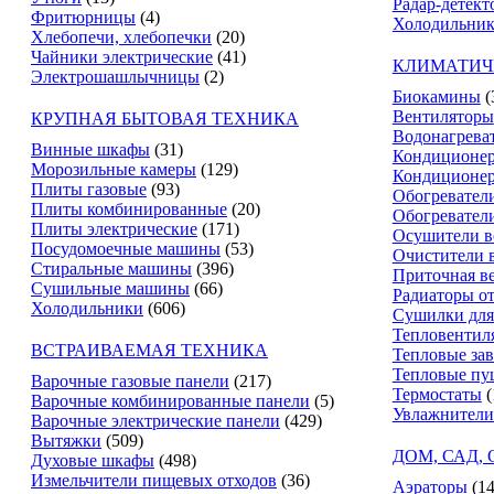
Радар-детект
Фритюрницы
(4)
Холодильник
Хлебопечи, хлебопечки
(20)
Чайники электрические
(41)
КЛИМАТИЧ
Электрошашлычницы
(2)
Биокамины
(
Вентиляторы
КРУПНАЯ БЫТОВАЯ ТЕХНИКА
Водонагрева
Винные шкафы
(31)
Кондиционе
Морозильные камеры
(129)
Кондиционе
Плиты газовые
(93)
Обогревател
Плиты комбинированные
(20)
Обогревател
Плиты электрические
(171)
Осушители в
Посудомоечные машины
(53)
Очистители 
Стиральные машины
(396)
Приточная в
Сушильные машины
(66)
Радиаторы о
Холодильники
(606)
Сушилки для
Тепловентил
ВСТРАИВАЕМАЯ ТЕХНИКА
Тепловые за
Тепловые пу
Варочные газовые панели
(217)
Термостаты
(
Варочные комбинированные панели
(5)
Увлажнители
Варочные электрические панели
(429)
Вытяжки
(509)
ДОМ, САД,
Духовые шкафы
(498)
Измельчители пищевых отходов
(36)
Аэраторы
(14