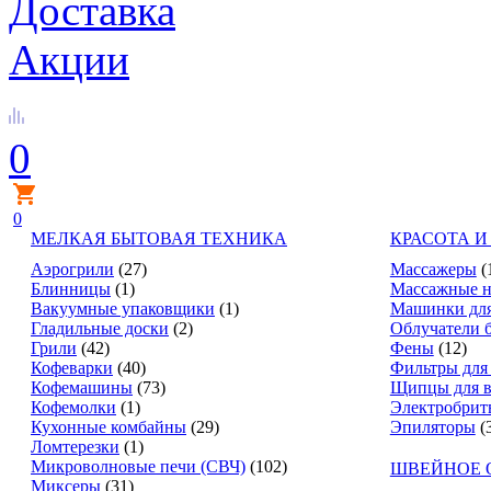
Доставка
Акции
0
0
МЕЛКАЯ БЫТОВАЯ ТЕХНИКА
КРАСОТА И
Аэрогрили
(27)
Массажеры
(
Блинницы
(1)
Массажные н
Вакуумные упаковщики
(1)
Машинки для
Гладильные доски
(2)
Облучатели 
Грили
(42)
Фены
(12)
Кофеварки
(40)
Фильтры для
Кофемашины
(73)
Щипцы для в
Кофемолки
(1)
Электробрит
Кухонные комбайны
(29)
Эпиляторы
(
Ломтерезки
(1)
Микроволновые печи (СВЧ)
(102)
ШВЕЙНОЕ 
Миксеры
(31)