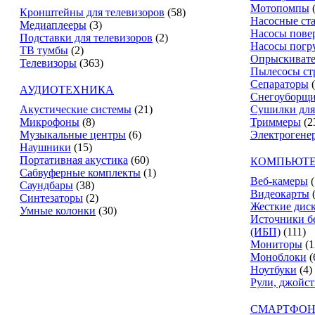
Мотопомпы
Кронштейны для телевизоров
(58)
Насосные ст
Медиаплееры
(3)
Насосы пове
Подставки для телевизоров
(2)
Насосы погр
ТВ тумбы
(2)
Опрыскиват
Телевизоры
(363)
Пылесосы ст
Сепараторы
АУДИОТЕХНИКА
Снегоуборщ
Акустические системы
(21)
Сушилки для
Микрофоны
(8)
Триммеры
(2
Музыкальные центры
(6)
Электрогене
Наушники
(15)
Портативная акустика
(60)
КОМПЬЮТЕ
Сабвуферные комплекты
(1)
Веб-камеры
(
Саундбары
(38)
Видеокарты
Синтезаторы
(2)
Жесткие дис
Умные колонки
(30)
Источники б
(ИБП)
(111)
Мониторы
(1
Моноблоки
(
Ноутбуки
(4)
Рули, джойс
СМАРТФОН