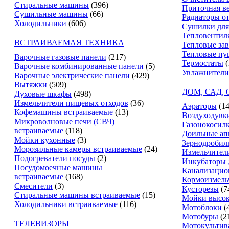
Стиральные машины
(396)
Приточная в
Сушильные машины
(66)
Радиаторы о
Холодильники
(606)
Сушилки для
Тепловентил
ВСТРАИВАЕМАЯ ТЕХНИКА
Тепловые за
Тепловые пу
Варочные газовые панели
(217)
Термостаты
(
Варочные комбинированные панели
(5)
Увлажнители
Варочные электрические панели
(429)
Вытяжки
(509)
ДОМ, САД,
Духовые шкафы
(498)
Измельчители пищевых отходов
(36)
Аэраторы
(14
Кофемашины встраиваемые
(13)
Воздуходувк
Микроволновые печи (СВЧ)
Газонокосил
встраиваемые
(118)
Доильные ап
Мойки кухонные
(3)
Зернодробил
Морозильные камеры встраиваемые
(24)
Измельчители
Подогреватели посуды
(2)
Инкубаторы 
Посудомоечные машины
Канализацио
встраиваемые
(168)
Кормоизмель
Смесители
(3)
Кусторезы
(7
Стиральные машины встраиваемые
(15)
Мойки высок
Холодильники встраиваемые
(116)
Мотоблоки
(
Мотобуры
(2
ТЕЛЕВИЗОРЫ
Мотокультив