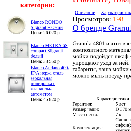
категории:
Описание
Характеристи
Просмотров:
198
Blanco RONDO
О бренде Granu
Silgranit жасмин
Цена: 26 020 р
Granula 4801 изготовл
Blanco METRA 6S
композитного материал
compact Silgranit
мойки подойдет шкаф 
белый
Цена: 33 550 р
упрощают уход за ней.
Blanco Andano 400-
габариты, чаша мойки 
IF/A нерж. сталь
можно мыть посуду пр
зеркальная
полировка с
клапаном-
автоматом
Характеристики 
Цена: 45 820 р
Гарантия:
5 лет
Размер чаши:
D 370 
Масса нетто:
7 кг
Сливная
сифон(
Комплектация:
крепеж 