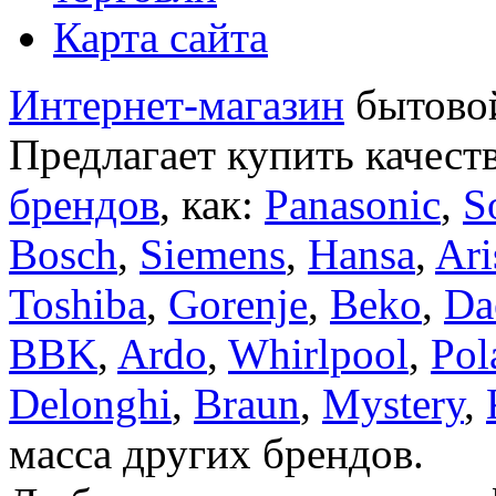
Карта сайта
Интернет-магазин
бытовой
Предлагает купить качест
брендов
, как:
Panasonic
,
S
Bosch
,
Siemens
,
Hansa
,
Ari
Toshiba
,
Gorenje
,
Beko
,
Da
BBK
,
Ardo
,
Whirlpool
,
Pol
Delonghi
,
Braun
,
Mystery
,
масса других брендов.