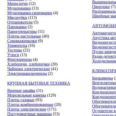
Вышивальны
Мини-печи
(12)
Оверлоки
(7)
Мультиварки
(13)
Распошивал
Мультиварки-скороварки
(4)
Швейные ма
Мясорубки
(113)
Отпариватели
(5)
АВТОМОБИ
Пароварки
(2)
Парогенераторы
(11)
Автомагнит
Плиты настольные
(40)
Акустика ав
Соковыжималки
(9)
Видеорегист
Термопоты
(16)
Видеорегистр
Тостеры
(22)
Пуско-зарядн
Утюги
(13)
Радар-детект
Фритюрницы
(4)
Холодильник
Хлебопечи, хлебопечки
(20)
Чайники электрические
(41)
КЛИМАТИЧ
Электрошашлычницы
(2)
Биокамины
(
Вентиляторы
КРУПНАЯ БЫТОВАЯ ТЕХНИКА
Водонагрева
Винные шкафы
(31)
Кондиционе
Морозильные камеры
(129)
Кондиционе
Плиты газовые
(93)
Обогревател
Плиты комбинированные
(20)
Обогревател
Плиты электрические
(171)
Осушители в
Посудомоечные машины
(53)
Очистители 