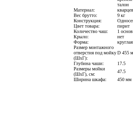
талон
Материал:
кварце
Вес брутто:
9 кг
Конструкция:
Односе
Цвет товара:
пирит
Количество чаш:
1 основ
Крыло:
нет
Форма:
круглая
Размер монтажного
отверстия под мойку
D 455 
(ШхГ):
Глубина чаши:
17.5
Размеры мойки
47.5
(ШхГ), см:
Ширина шкафа:
450 мм