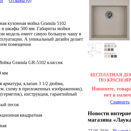
ки
Отзывы (0)
ная кухонная мойка Granula 5102
и в шкафы 500 мм. Габариты мойки
том модель имеет самую большую чашу в
ксплуатации. А уникальный дизайн делает
нием помещения
ойка Granula GR-5102 классик
0 мм
БЕСПЛАТНАЯ ДО
ПО КРАСНОЯ
 арматура, клапан 3 1/2 дюйма,
Извините, товара
см. схему в приложенных изображениях),
(герметик), инструкция, гарантийный
нет в нали
Сравнить
вый песок
Новости интерне
кционная квадратная
магазина «Лаук
к
ная
27.05.2026
Вы ещё 