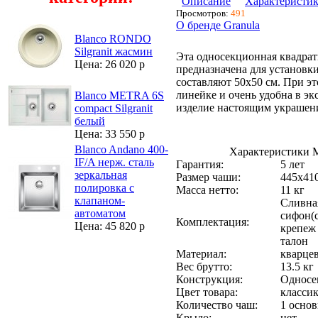
Описание
Характеристи
Просмотров:
491
О бренде Granula
Blanco RONDO
Silgranit жасмин
Эта односекционная квадрат
Цена: 26 020 р
предназначена для установк
составляют 50х50 см. При э
линейке и очень удобна в э
Blanco METRA 6S
изделие настоящим украше
compact Silgranit
белый
Цена: 33 550 р
Blanco Andano 400-
Характеристики М
IF/A нерж. сталь
Гарантия:
5 лет
зеркальная
Размер чаши:
445х41
полировка с
Масса нетто:
11 кг
клапаном-
Сливная
автоматом
сифон(
Комплектация:
Цена: 45 820 р
крепеж 
талон
Материал:
кварце
Вес брутто:
13.5 кг
Конструкция:
Односе
Цвет товара:
класси
Количество чаш:
1 основ
Крыло:
нет