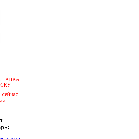
СТАВКА
РСКУ
 сейчас
чии
т-
ар»:
не купили