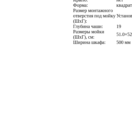
Форма:
квадра
Размер монтажного
отверстия под мойку
Устано
(ШхГ):
Глубина чаши:
19
Размеры мойки
51.0×52
(ШхГ), см:
Ширина шкафа:
500 мм