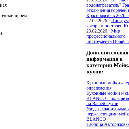
тная
водонагреватель? Гр
отключения горячей 
вочный проем
Красноярске в 2026 г
27.02.2026
Инструм
которым построен К
23.02.2026
Мир
.0
профессионального
инструмента DongCh
Дополнительная
информация в
категории Мойк
кухни:
Кухонные мойки - т
определения
Кухонные мойки и с
BLANCO – больше к
на Вашей кухне
Уход за гранитными 
нержавеющими мойк
BLANCO
Таблица Авторизова