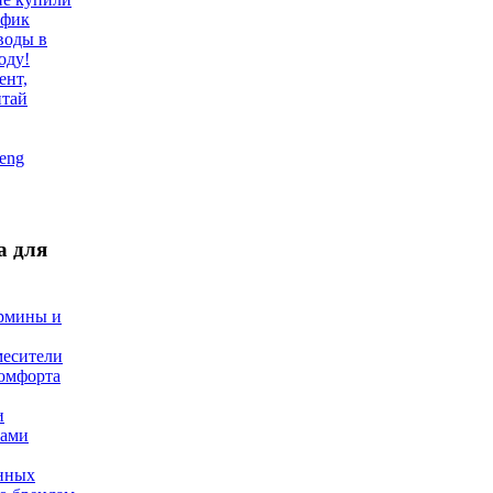
афик
воды в
оду!
ент,
итай
eng
а для
ермины и
месители
омфорта
и
ами
нных