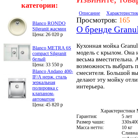
категории:
Описание
Характеристи
Просмотров:
165
Blanco RONDO
О бренде Granu
Silgranit жасмин
Цена: 26 020 р
Кухонная мойка Granul
Blanco METRA 6S
модель с крылом. Она 
compact Silgranit
весьма вместительна. 
белый
Цена: 33 550 р
возможность выбрать 
Blanco Andano 400-
смесителя. Большой вы
IF/A нерж. сталь
делают эту мойку отл
зеркальная
интерьера.
полировка с
клапаном-
автоматом
Цена: 45 820 р
Характеристики 
Гарантия:
5 лет
Размер чаши:
330х40
Масса нетто:
10 кг
Сливная