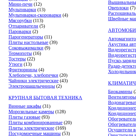
Вышивальны
Мини-печи
(12)
Оверлоки
(7)
Мультиварки
(13)
Распошивал
Мультиварки-скороварки
(4)
Швейные ма
Мясорубки
(113)
Отпариватели
(5)
АВТОМОБИ
Пароварки
(2)
Парогенераторы
(11)
Автомагнит
Плиты настольные
(39)
Акустика ав
Соковыжималки
(9)
Видеорегист
Термопоты
(16)
Видеорегистр
Тостеры
(22)
Пуско-зарядн
Утюги
(13)
Радар-детект
Фритюрницы
(4)
Холодильник
Хлебопечи, хлебопечки
(20)
Чайники электрические
(43)
КЛИМАТИЧ
Электрошашлычницы
(2)
Биокамины
(
Вентиляторы
КРУПНАЯ БЫТОВАЯ ТЕХНИКА
Водонагрева
Винные шкафы
(31)
Кондиционе
Морозильные камеры
(128)
Кондиционе
Плиты газовые
(93)
Обогревател
Плиты комбинированные
(20)
Обогревател
Плиты электрические
(169)
Осушители в
Посудомоечные машины
(53)
Очистители 