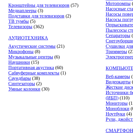
Мотопомпы
Кронштейны для телевизоров
(57)
Насосные ст
Медиаплееры
(3)
Насосы пове
Подставки для телевизоров
(2)
Насосы погр
ТВ тумбы
(5)
Опрыскиват
Телевизоры
(362)
Пылесосы ст
Сепараторы
АУДИОТЕХНИКА
Снегоуборщ
Акустические системы
(21)
Сушилки для
Микрофоны
(8)
Триммеры
(2
Музыкальные центры
(6)
Электрогене
Наушники
(15)
Портативная акустика
(60)
КОМПЬЮТЕ
Сабвуферные комплекты
(1)
Веб-камеры
(
Саундбары
(38)
Видеокарты
Синтезаторы
(2)
Жесткие дис
Умные колонки
(30)
Источники б
(ИБП)
(110)
Мониторы
(1
Моноблоки
(
Ноутбуки
(4)
Рули, джойс
СМАРТФОН