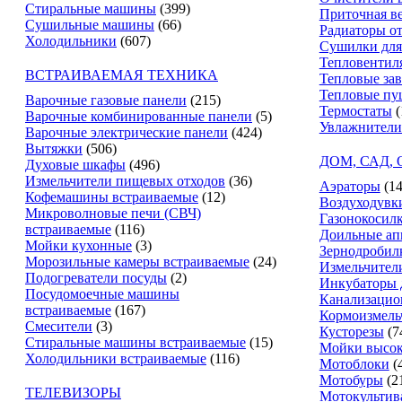
Стиральные машины
(399)
Приточная в
Сушильные машины
(66)
Радиаторы о
Холодильники
(607)
Сушилки для
Тепловентил
ВСТРАИВАЕМАЯ ТЕХНИКА
Тепловые за
Тепловые пу
Варочные газовые панели
(215)
Термостаты
(
Варочные комбинированные панели
(5)
Увлажнители
Варочные электрические панели
(424)
Вытяжки
(506)
ДОМ, САД,
Духовые шкафы
(496)
Измельчители пищевых отходов
(36)
Аэраторы
(14
Кофемашины встраиваемые
(12)
Воздуходувк
Микроволновые печи (СВЧ)
Газонокосил
встраиваемые
(116)
Доильные ап
Мойки кухонные
(3)
Зернодробил
Морозильные камеры встраиваемые
(24)
Измельчители
Подогреватели посуды
(2)
Инкубаторы 
Посудомоечные машины
Канализацио
встраиваемые
(167)
Кормоизмель
Смесители
(3)
Кусторезы
(7
Стиральные машины встраиваемые
(15)
Мойки высок
Холодильники встраиваемые
(116)
Мотоблоки
(
Мотобуры
(2
ТЕЛЕВИЗОРЫ
Мотокультив