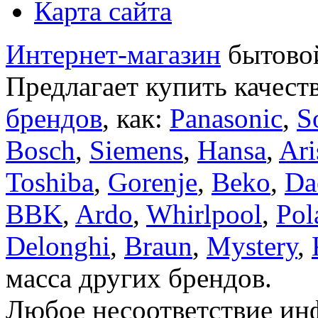
Карта сайта
Интернет-магазин
бытовой
Предлагает купить качест
брендов
, как:
Panasonic
,
S
Bosch
,
Siemens
,
Hansa
,
Ari
Toshiba
,
Gorenje
,
Beko
,
Da
BBK
,
Ardo
,
Whirlpool
,
Pol
Delonghi
,
Braun
,
Mystery
,
масса других брендов.
Любое несоответствие инф