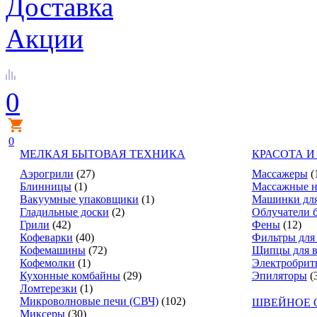
Доставка
Акции
0
0
МЕЛКАЯ БЫТОВАЯ ТЕХНИКА
КРАСОТА И
Аэрогрили
(27)
Массажеры
(
Блинницы
(1)
Массажные н
Вакуумные упаковщики
(1)
Машинки для
Гладильные доски
(2)
Облучатели 
Грили
(42)
Фены
(12)
Кофеварки
(40)
Фильтры для
Кофемашины
(72)
Щипцы для в
Кофемолки
(1)
Электробрит
Кухонные комбайны
(29)
Эпиляторы
(
Ломтерезки
(1)
Микроволновые печи (СВЧ)
(102)
ШВЕЙНОЕ 
Миксеры
(30)