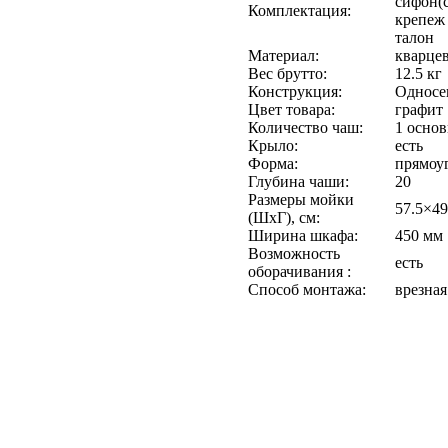
сифон(
Комплектация:
крепеж 
талон
Материал:
кварце
Вес брутто:
12.5 кг
Конструкция:
Односе
Цвет товара:
графит
Количество чаш:
1 основ
Крыло:
есть
Форма:
прямоу
Глубина чаши:
20
Размеры мойки
57.5×49
(ШхГ), см:
Ширина шкафа:
450 мм
Возможность
есть
оборачивания :
Способ монтажа:
врезная