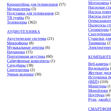
Мотопомпы
Кронштейны для телевизоров
(57)
Насосные ст
Медиаплееры
(3)
Насосы пове
Подставки для телевизоров
(2)
Насосы погр
ТВ тумбы
(5)
Опрыскиват
Телевизоры
(362)
Пылесосы ст
Сепараторы
АУДИОТЕХНИКА
Снегоуборщ
Акустические системы
(21)
Сушилки для
Микрофоны
(8)
Триммеры
(2
Музыкальные центры
(6)
Электрогене
Наушники
(15)
Портативная акустика
(60)
КОМПЬЮТЕ
Сабвуферные комплекты
(1)
Веб-камеры
(
Саундбары
(38)
Видеокарты
Синтезаторы
(2)
Жесткие дис
Умные колонки
(30)
Источники б
(ИБП)
(110)
Мониторы
(1
Моноблоки
(
Ноутбуки
(4)
Рули, джойс
СМАРТФОН