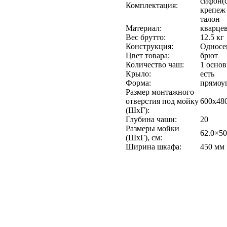
сифон(
Комплектация:
крепеж 
талон
Материал:
кварце
Вес брутто:
12.5 кг
Конструкция:
Односе
Цвет товара:
брют
Количество чаш:
1 основ
Крыло:
есть
Форма:
прямоу
Размер монтажного
отверстия под мойку
600х48
(ШхГ):
Глубина чаши:
20
Размеры мойки
62.0×50
(ШхГ), см:
Ширина шкафа:
450 мм