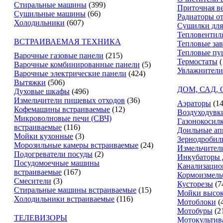
Стиральные машины
(399)
Приточная в
Сушильные машины
(66)
Радиаторы о
Холодильники
(607)
Сушилки для
Тепловентил
ВСТРАИВАЕМАЯ ТЕХНИКА
Тепловые за
Тепловые пу
Варочные газовые панели
(215)
Термостаты
(
Варочные комбинированные панели
(5)
Увлажнители
Варочные электрические панели
(424)
Вытяжки
(506)
ДОМ, САД,
Духовые шкафы
(496)
Измельчители пищевых отходов
(36)
Аэраторы
(14
Кофемашины встраиваемые
(12)
Воздуходувк
Микроволновые печи (СВЧ)
Газонокосил
встраиваемые
(116)
Доильные ап
Мойки кухонные
(3)
Зернодробил
Морозильные камеры встраиваемые
(24)
Измельчители
Подогреватели посуды
(2)
Инкубаторы 
Посудомоечные машины
Канализацио
встраиваемые
(167)
Кормоизмель
Смесители
(3)
Кусторезы
(7
Стиральные машины встраиваемые
(15)
Мойки высок
Холодильники встраиваемые
(116)
Мотоблоки
(
Мотобуры
(2
ТЕЛЕВИЗОРЫ
Мотокультив