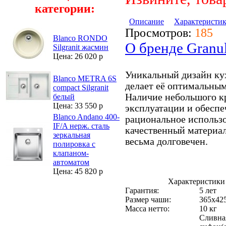
категории:
Описание
Характеристи
Просмотров:
185
Blanco RONDO
О бренде Granu
Silgranit жасмин
Цена: 26 020 р
Уникальный дизайн ку
Blanco METRA 6S
делает её оптимальным
compact Silgranit
Наличие небольшого к
белый
Цена: 33 550 р
эксплуатации и обесп
Blanco Andano 400-
рациональное использо
IF/A нерж. сталь
качественный материал
зеркальная
весьма долговечен.
полировка с
клапаном-
автоматом
Цена: 45 820 р
Характеристики
Гарантия:
5 лет
Размер чаши:
365х42
Масса нетто:
10 кг
Сливная