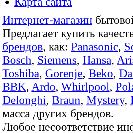
Карта сайта
Интернет-магазин
бытовой
Предлагает купить качест
брендов
, как:
Panasonic
,
S
Bosch
,
Siemens
,
Hansa
,
Ari
Toshiba
,
Gorenje
,
Beko
,
Da
BBK
,
Ardo
,
Whirlpool
,
Pol
Delonghi
,
Braun
,
Mystery
,
масса других брендов.
Любое несоответствие инф