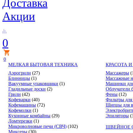
Доставка
Акции
0
0
МЕЛКАЯ БЫТОВАЯ ТЕХНИКА
КРАСОТА И
Аэрогрили
(27)
Массажеры
(
Блинницы
(1)
Массажные н
Вакуумные упаковщики
(1)
Машинки для
Гладильные доски
(2)
Облучатели 
Грили
(42)
Фены
(12)
Кофеварки
(40)
Фильтры для
Кофемашины
(72)
Щипцы для в
Кофемолки
(1)
Электробрит
Кухонные комбайны
(29)
Эпиляторы
(
Ломтерезки
(1)
Микроволновые печи (СВЧ)
(102)
ШВЕЙНОЕ 
Миксеры
(30)