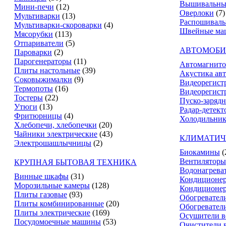
Вышивальны
Мини-печи
(12)
Оверлоки
(7)
Мультиварки
(13)
Распошивал
Мультиварки-скороварки
(4)
Швейные ма
Мясорубки
(113)
Отпариватели
(5)
АВТОМОБИ
Пароварки
(2)
Парогенераторы
(11)
Автомагнит
Плиты настольные
(39)
Акустика ав
Соковыжималки
(9)
Видеорегист
Термопоты
(16)
Видеорегистр
Тостеры
(22)
Пуско-зарядн
Утюги
(13)
Радар-детект
Фритюрницы
(4)
Холодильник
Хлебопечи, хлебопечки
(20)
Чайники электрические
(43)
КЛИМАТИЧ
Электрошашлычницы
(2)
Биокамины
(
Вентиляторы
КРУПНАЯ БЫТОВАЯ ТЕХНИКА
Водонагрева
Винные шкафы
(31)
Кондиционе
Морозильные камеры
(128)
Кондиционе
Плиты газовые
(93)
Обогревател
Плиты комбинированные
(20)
Обогревател
Плиты электрические
(169)
Осушители в
Посудомоечные машины
(53)
Очистители 