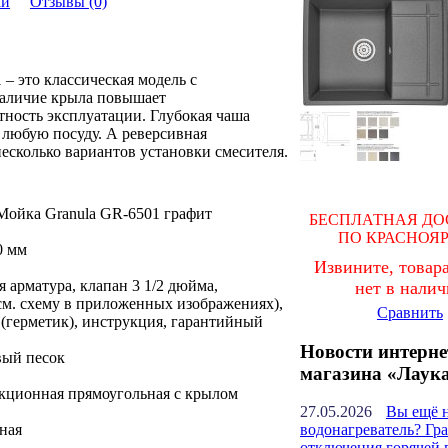
ки
Отзывы (0)
 – это классическая модель с
аличие крыла повышает
ность эксплуатации. Глубокая чаша
 любую посуду. А реверсивная
есколько вариантов установки смесителя.
Мойка Granula GR-6501 графит
БЕСПЛАТНАЯ ДО
ПО КРАСНОЯ
0 мм
Извините, товара
 арматура, клапан 3 1/2 дюйма,
нет в нали
см. схему в приложенных изображениях),
Сравнить
(герметик), инструкция, гарантийный
Новости интерне
вый песок
магазина «Лаук
кционная прямоугольная с крылом
27.05.2026
Вы ещё 
ная
водонагреватель? Гр
отключения горячей 