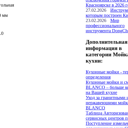
гольная
Красноярске в 2026 г
27.02.2026
Инструм
0 мм
которым построен К
23.02.2026
Мир
профессионального
инструмента DongCh
.0
Дополнительная
информация в
категории Мойк
кухни:
Кухонные мойки - т
определения
Кухонные мойки и с
BLANCO – больше к
на Вашей кухне
Уход за гранитными 
нержавеющими мойк
BLANCO
Таблица Авторизова
сервисных центров п
Поступление измель