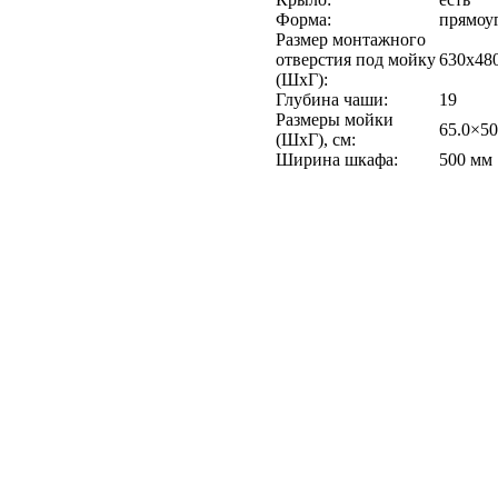
Форма:
прямоу
Размер монтажного
отверстия под мойку
630х48
(ШхГ):
Глубина чаши:
19
Размеры мойки
65.0×50
(ШхГ), см:
Ширина шкафа:
500 мм