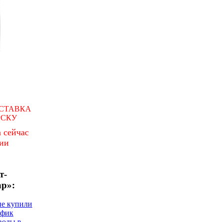
СТАВКА
РСКУ
 сейчас
чии
т-
ар»:
не купили
афик
воды в