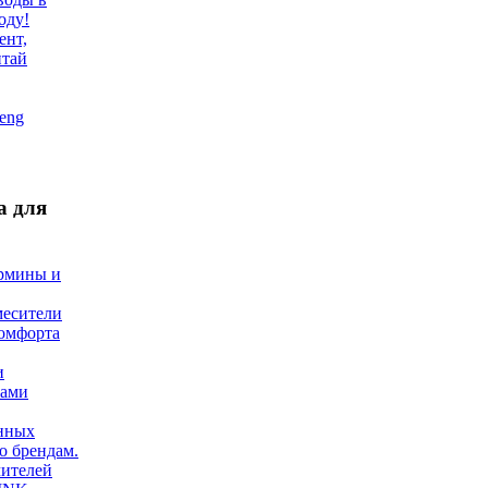
оду!
ент,
итай
eng
а для
ермины и
месители
омфорта
и
ами
нных
о брендам.
чителей