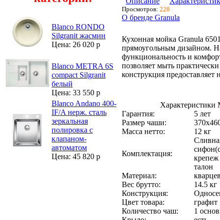
Описание
Характеристи
Просмотров:
228
О бренде Granula
Blanco RONDO
Silgranit жасмин
Кухонная мойка Granula 6501
Цена: 26 020 р
прямоугольным дизайном. Н
функциональность и комфорт
позволяет мыть практически
Blanco METRA 6S
конструкция предоставляет н
compact Silgranit
белый
Цена: 33 550 р
Blanco Andano 400-
Характеристики 
IF/A нерж. сталь
Гарантия:
5 лет
зеркальная
Размер чаши:
370х46
полировка с
Масса нетто:
12 кг
клапаном-
Сливная
автоматом
сифон(
Комплектация:
Цена: 45 820 р
крепеж 
талон
Материал:
кварце
Вес брутто:
14.5 кг
Конструкция:
Односе
Цвет товара:
графит
Количество чаш:
1 основ
Крыло:
есть