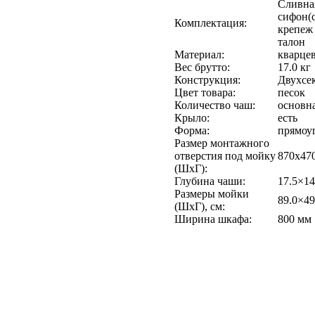
Сливная
сифон(
Комплектация:
крепеж 
талон
Материал:
кварце
Вес брутто:
17.0 кг
Конструкция:
Двухсе
Цвет товара:
песок
Количество чаш:
основн
Крыло:
есть
Форма:
прямоу
Размер монтажного
отверстия под мойку
870х47
(ШхГ):
Глубина чаши:
17.5×14
Размеры мойки
89.0×49
(ШхГ), см:
Ширина шкафа:
800 мм