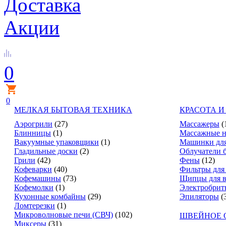
Доставка
Акции
0
0
МЕЛКАЯ БЫТОВАЯ ТЕХНИКА
КРАСОТА И
Аэрогрили
(27)
Массажеры
(
Блинницы
(1)
Массажные н
Вакуумные упаковщики
(1)
Машинки для
Гладильные доски
(2)
Облучатели 
Грили
(42)
Фены
(12)
Кофеварки
(40)
Фильтры для
Кофемашины
(73)
Щипцы для в
Кофемолки
(1)
Электробрит
Кухонные комбайны
(29)
Эпиляторы
(
Ломтерезки
(1)
Микроволновые печи (СВЧ)
(102)
ШВЕЙНОЕ 
Миксеры
(31)