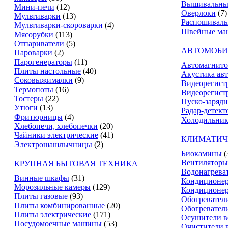
Вышивальны
Мини-печи
(12)
Оверлоки
(7)
Мультиварки
(13)
Распошивал
Мультиварки-скороварки
(4)
Швейные ма
Мясорубки
(113)
Отпариватели
(5)
АВТОМОБИ
Пароварки
(2)
Парогенераторы
(11)
Автомагнит
Плиты настольные
(40)
Акустика ав
Соковыжималки
(9)
Видеорегист
Термопоты
(16)
Видеорегистр
Тостеры
(22)
Пуско-зарядн
Утюги
(13)
Радар-детект
Фритюрницы
(4)
Холодильник
Хлебопечи, хлебопечки
(20)
Чайники электрические
(41)
КЛИМАТИЧ
Электрошашлычницы
(2)
Биокамины
(
Вентиляторы
КРУПНАЯ БЫТОВАЯ ТЕХНИКА
Водонагрева
Винные шкафы
(31)
Кондиционе
Морозильные камеры
(129)
Кондиционе
Плиты газовые
(93)
Обогревател
Плиты комбинированные
(20)
Обогревател
Плиты электрические
(171)
Осушители в
Посудомоечные машины
(53)
Очистители 