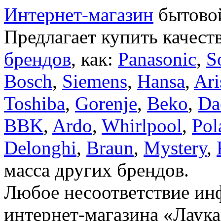
Интернет-магазин
бытовой
Предлагает купить качест
брендов
, как:
Panasonic
,
S
Bosch
,
Siemens
,
Hansa
,
Ari
Toshiba
,
Gorenje
,
Beko
,
Da
BBK
,
Ardo
,
Whirlpool
,
Pol
Delonghi
,
Braun
,
Mystery
,
масса других брендов.
Любое несоответствие инф
интернет-магазина «Лаука