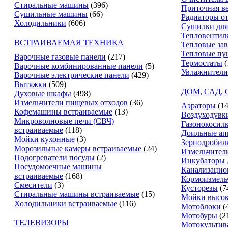
Стиральные машины
(396)
Приточная в
Сушильные машины
(66)
Радиаторы о
Холодильники
(606)
Сушилки для
Тепловентил
ВСТРАИВАЕМАЯ ТЕХНИКА
Тепловые за
Тепловые пу
Варочные газовые панели
(217)
Термостаты
(
Варочные комбинированные панели
(5)
Увлажнители
Варочные электрические панели
(429)
Вытяжки
(509)
ДОМ, САД,
Духовые шкафы
(498)
Измельчители пищевых отходов
(36)
Аэраторы
(14
Кофемашины встраиваемые
(13)
Воздуходувк
Микроволновые печи (СВЧ)
Газонокосил
встраиваемые
(118)
Доильные ап
Мойки кухонные
(3)
Зернодробил
Морозильные камеры встраиваемые
(24)
Измельчители
Подогреватели посуды
(2)
Инкубаторы 
Посудомоечные машины
Канализацио
встраиваемые
(168)
Кормоизмель
Смесители
(3)
Кусторезы
(7
Стиральные машины встраиваемые
(15)
Мойки высок
Холодильники встраиваемые
(116)
Мотоблоки
(
Мотобуры
(2
ТЕЛЕВИЗОРЫ
Мотокультив