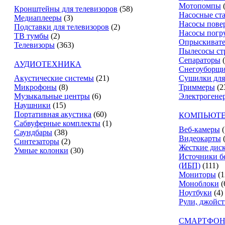
Мотопомпы
Кронштейны для телевизоров
(58)
Насосные ст
Медиаплееры
(3)
Насосы пове
Подставки для телевизоров
(2)
Насосы погр
ТВ тумбы
(2)
Опрыскиват
Телевизоры
(363)
Пылесосы ст
Сепараторы
АУДИОТЕХНИКА
Снегоуборщ
Акустические системы
(21)
Сушилки для
Микрофоны
(8)
Триммеры
(2
Музыкальные центры
(6)
Электрогене
Наушники
(15)
Портативная акустика
(60)
КОМПЬЮТЕ
Сабвуферные комплекты
(1)
Веб-камеры
(
Саундбары
(38)
Видеокарты
Синтезаторы
(2)
Жесткие дис
Умные колонки
(30)
Источники б
(ИБП)
(111)
Мониторы
(1
Моноблоки
(
Ноутбуки
(4)
Рули, джойс
СМАРТФОН