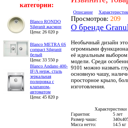
категории:
Описание
Характеристи
Просмотров:
209
Blanco RONDO
О бренде Granu
Silgranit жасмин
Цена: 26 020 р
Необычный дизайн это
Blanco METRA 6S
огромными функциона
compact Silgranit
её идеальным выбором 
белый
Цена: 33 550 р
модели. Среди особенн
Blanco Andano 400-
9101 можно назвать г
IF/A нерж. сталь
основную чашу, налич
зеркальная
просторное крыло, бол
полировка с
изготовления.
клапаном-
автоматом
Цена: 45 820 р
Характеристики 
Гарантия:
5 лет
Размер чаши:
340х40
Масса нетто:
14.5 кг