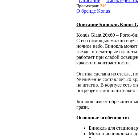
Описание
Характеристи
Просмотров:
246
О бренде Konus
Описание Бинокль Konus Gi
Konus Giant 20x60 – Porro-б
С его помощью можно изучат
ночное небо. Бинокль может 
звезды и некоторые планеты
работает при слабой освеще
яркости и контрастности.
Оптика сделана из стекла, п
Увеличение составляет 20 кр
на штатив. В корпусе есть с
потребуется дополнительно п
Бинокль имеет обрезиненный
грязи.
Основные особенности:
Бинокль для стациона
Можно использовать дл