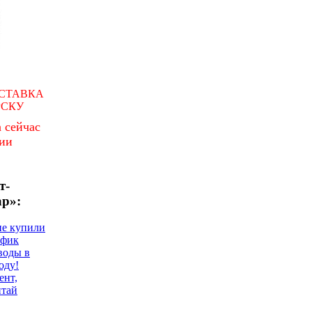
СТАВКА
РСКУ
 сейчас
чии
т-
ар»:
не купили
афик
воды в
оду!
ент,
итай