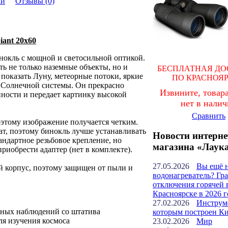
ки
Отзывы (0)
ant 20x60
инокль с мощной и светосильной оптикой.
ь не только наземные объекты, но и
БЕСПЛАТНАЯ ДО
показать Луну, метеорные потоки, яркие
ПО КРАСНОЯ
 Солнечной системы. Он прекрасно
Извините, товара
нности и передает картинку высокой
нет в нали
Сравнить
оэтому изображение получается четким.
ат, поэтому бинокль лучше устанавливать
Новости интерне
тандартное резьбовое крепление, но
магазина «Лаук
риобрести адаптер (нет в комплекте).
27.05.2026
Вы ещё 
 корпус, поэтому защищен от пыли и
водонагреватель? Гр
отключения горячей 
Красноярске в 2026 г
27.02.2026
Инструм
рных наблюдений со штатива
которым построен К
я изучения космоса
23.02.2026
Мир