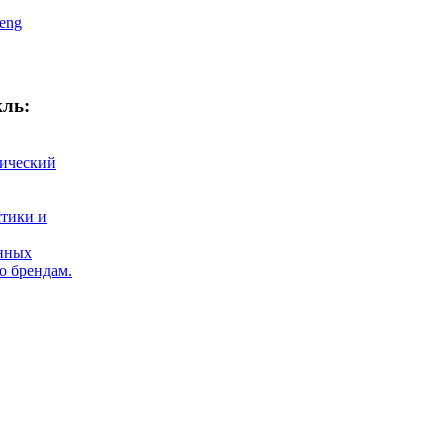
eng
кль:
тический
стики и
нных
о брендам.