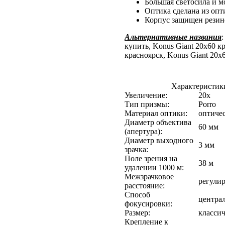
Большая светосила и 
Оптика сделана из опт
Корпус защищен рези
Альтернативные названия
:
купить, Konus Giant 20x60 к
красноярск, Konus Giant 20x
Характеристики
Увеличение:
20x
Тип призмы:
Porro
Материал оптики:
оптичес
Диаметр объектива
60 мм
(апертура):
Диаметр выходного
3 мм
зрачка:
Поле зрения на
38 м
удалении 1000 м:
Межзрачковое
регули
расстояние:
Способ
центра
фокусировки:
Размер:
класси
Крепление к