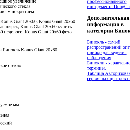
мощное увеличение
профессионального
ического стекла
инструмента DongCh
новым покрытием
Дополнительная
 Konus Giant 20x60, Konus Giant 20x60
информация в
расноярск, Konus Giant 20x60 купить
категории Бино
60 недорого, Konus Giant 20x60 фото
Бинокль - самый
распространеннй оп
 Бинокль Konus Giant 20x60
прибор для ведения
наблюдения
Бинокли - характери
кое стекло
термины.
Таблица Авторизова
сервисных центров п
руемое мм
льная
ческий