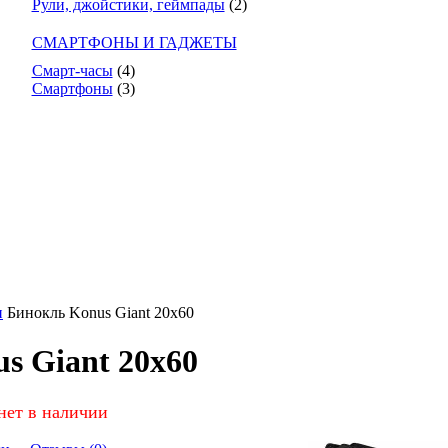
Рули, джойстики, геймпады
(2)
СМАРТФОНЫ И ГАДЖЕТЫ
Смарт-часы
(4)
Смартфоны
(3)
и
Бинокль Konus Giant 20x60
s Giant 20x60
нет в наличии