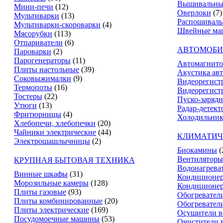
Вышивальны
Мини-печи
(12)
Оверлоки
(7)
Мультиварки
(13)
Распошивал
Мультиварки-скороварки
(4)
Швейные ма
Мясорубки
(113)
Отпариватели
(6)
АВТОМОБИ
Пароварки
(2)
Парогенераторы
(11)
Автомагнит
Плиты настольные
(39)
Акустика ав
Соковыжималки
(9)
Видеорегист
Термопоты
(16)
Видеорегистр
Тостеры
(22)
Пуско-зарядн
Утюги
(13)
Радар-детект
Фритюрницы
(4)
Холодильник
Хлебопечи, хлебопечки
(20)
Чайники электрические
(44)
КЛИМАТИЧ
Электрошашлычницы
(2)
Биокамины
(
Вентиляторы
КРУПНАЯ БЫТОВАЯ ТЕХНИКА
Водонагрева
Винные шкафы
(31)
Кондиционе
Морозильные камеры
(128)
Кондиционе
Плиты газовые
(93)
Обогревател
Плиты комбинированные
(20)
Обогревател
Плиты электрические
(169)
Осушители в
Посудомоечные машины
(53)
Очистители 