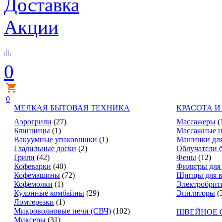
Доставка
Акции
0
0
МЕЛКАЯ БЫТОВАЯ ТЕХНИКА
КРАСОТА И
Аэрогрили
(27)
Массажеры
(
Блинницы
(1)
Массажные н
Вакуумные упаковщики
(1)
Машинки для
Гладильные доски
(2)
Облучатели 
Грили
(42)
Фены
(12)
Кофеварки
(40)
Фильтры для
Кофемашины
(72)
Щипцы для в
Кофемолки
(1)
Электробрит
Кухонные комбайны
(29)
Эпиляторы
(
Ломтерезки
(1)
Микроволновые печи (СВЧ)
(102)
ШВЕЙНОЕ 
Миксеры
(31)