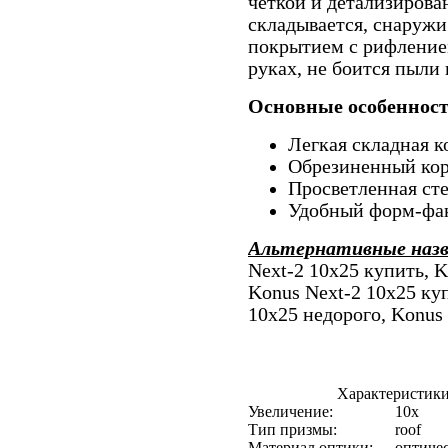
четкой и детализирова
складывается, снаруж
покрытием с рифление
руках, не боится пыли 
Основные особенност
Легкая складная 
Обрезиненный ко
Просветленная ст
Удобный форм-фак
Альтернативные наз
Next-2 10x25 купить, K
Konus Next-2 10x25 ку
10x25 недорого, Konus
Характеристики
Увеличение:
10x
Тип призмы:
roof
Материал оптики:
оптичес