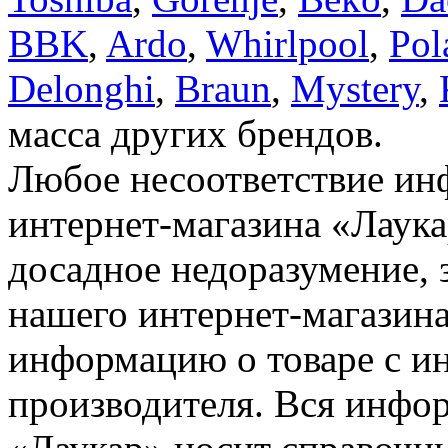
BBK
,
Ardo
,
Whirlpool
,
Pol
Delonghi
,
Braun
,
Mystery
,
масса других брендов.
Любое несоответствие инф
интернет-магазина «Лаука
досадное недоразумение, 
нашего интернет-магазина
информацию о товаре с и
производителя. Вся инфор