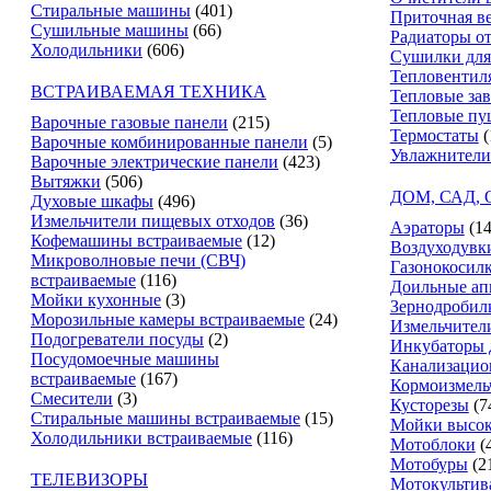
Стиральные машины
(401)
Приточная в
Сушильные машины
(66)
Радиаторы о
Холодильники
(606)
Сушилки для
Тепловентил
ВСТРАИВАЕМАЯ ТЕХНИКА
Тепловые за
Тепловые пу
Варочные газовые панели
(215)
Термостаты
(
Варочные комбинированные панели
(5)
Увлажнители
Варочные электрические панели
(423)
Вытяжки
(506)
ДОМ, САД,
Духовые шкафы
(496)
Измельчители пищевых отходов
(36)
Аэраторы
(14
Кофемашины встраиваемые
(12)
Воздуходувк
Микроволновые печи (СВЧ)
Газонокосил
встраиваемые
(116)
Доильные ап
Мойки кухонные
(3)
Зернодробил
Морозильные камеры встраиваемые
(24)
Измельчители
Подогреватели посуды
(2)
Инкубаторы 
Посудомоечные машины
Канализацио
встраиваемые
(167)
Кормоизмель
Смесители
(3)
Кусторезы
(7
Стиральные машины встраиваемые
(15)
Мойки высок
Холодильники встраиваемые
(116)
Мотоблоки
(
Мотобуры
(2
ТЕЛЕВИЗОРЫ
Мотокультив