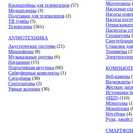
Мотопомпы
Кронштейны для телевизоров
(57)
Насосные ст
Медиаплееры
(3)
Насосы пове
Подставки для телевизоров
(2)
Насосы погр
ТВ тумбы
(5)
Опрыскиват
Телевизоры
(361)
Пылесосы ст
Сепараторы
АУДИОТЕХНИКА
Снегоуборщ
Акустические системы
(21)
Сушилки для
Микрофоны
(8)
Триммеры
(2
Музыкальные центры
(6)
Электрогене
Наушники
(15)
Портативная акустика
(60)
КОМПЬЮТЕ
Сабвуферные комплекты
(1)
Веб-камеры
(
Саундбары
(38)
Видеокарты
Синтезаторы
(2)
Жесткие дис
Умные колонки
(30)
Источники б
(ИБП)
(110)
Мониторы
(1
Моноблоки
(
Ноутбуки
(4)
Рули, джойс
СМАРТФОН