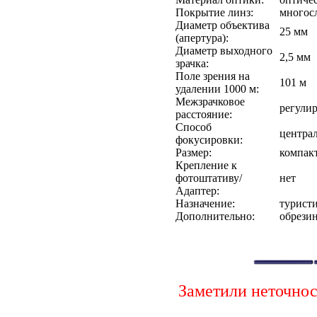
Покрытие линз:
многосл
Диаметр объектива
25 мм
(апертура):
Диаметр выходного
2,5 мм
зрачка:
Поле зрения на
101 м
удалении 1000 м:
Межзрачковое
регули
расстояние:
Способ
центра
фокусировки:
Размер:
компак
Крепление к
фотоштативу/
нет
Адаптер:
Назначение:
турист
Дополнительно:
обрезин
Заметили неточно