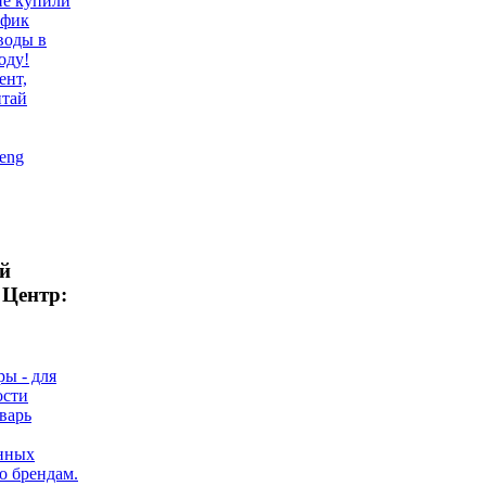
не купили
афик
воды в
оду!
ент,
итай
eng
й
Центр:
ы - для
ости
варь
нных
о брендам.