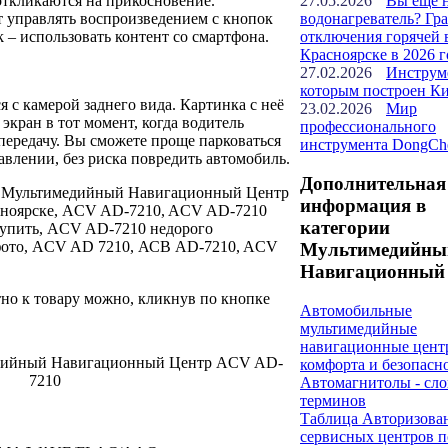
откликаются на прикосновение.
27.05.2026
Вы ещё 
 управлять воспроизведением с кнопок
водонагреватель? Гр
k – использовать контент со смартфона.
отключения горячей 
Красноярске в 2026 г
27.02.2026
Инструм
которым построен К
 с камерой заднего вида. Картинка с неё
23.02.2026
Мир
экран в тот момент, когда водитель
профессионального
ередачу. Вы сможете проще парковаться
инструмента DongCh
авлении, без риска повредить автомобиль.
Дополнительная
: Мультимедийный Навигационный Центр
информация в
сноярске, ACV AD-7210, ACV AD-7210
категории
упить, ACV AD-7210 недорого
фото, ACV AD 7210, АСВ AD-7210, ACV
Мультимедийны
Навигационный 
но к товару можно, кликнув по кнопке
Автомобильные
мультимедийные
навигационные центр
дийный Навигационный Центр ACV AD-
комфорта и безопасн
7210
Автомагнитолы - сло
терминов
Таблица Авторизова
сервисных центров п