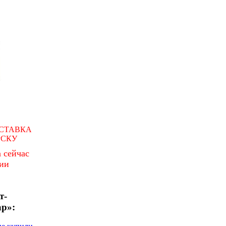
СТАВКА
РСКУ
 сейчас
чии
т-
ар»: