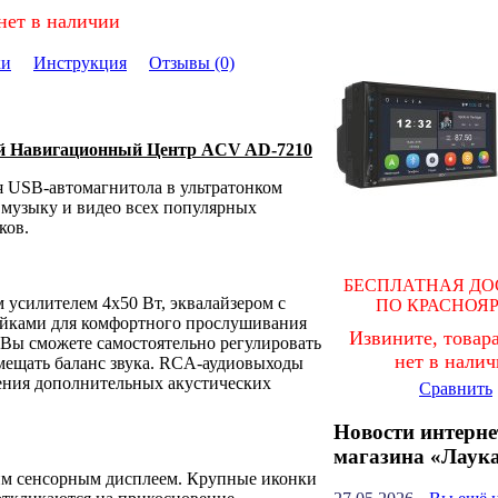
нет в наличии
ки
Инструкция
Отзывы (0)
й Навигационный Центр ACV AD-7210
я USB-автомагнитола в ультратонком
 музыку и видео всех популярных
ков.
БЕСПЛАТНАЯ ДО
усилителем 4х50 Вт, эквалайзером с
ПО КРАСНОЯ
йками для комфортного прослушивания
Извините, товара
Вы сможете самостоятельно регулировать
нет в нали
смещать баланс звука. RCA-аудиовыходы
ения дополнительных акустических
Сравнить
Новости интерне
магазина «Лаук
м сенсорным дисплеем. Крупные иконки