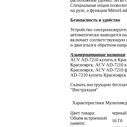
расположены удобно, легко 
Специальная опция позволит
на руле, а функция MirrorLin
Безопасность и удобство
Устройство синхронизируется
автоматически выводится на 
включает соответствующую п
и двигаться в обратном напр
Альтернативные названия
ACV AD-7210 купить в Кра
Красноярск, ACV AD-7210 к
Красноярск, ACV AD-7210 
AD-7210 купить Красноярск
Скачать инструкцию бесплат
"Инструкция"
Характеристики Мультиме
Цвет товара:
черный
Объём встроенной
16 Гб
памяти: