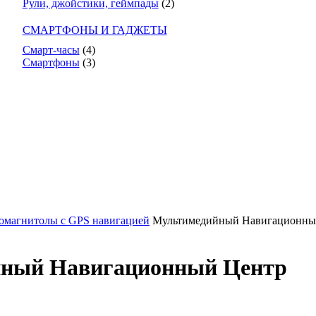
Рули, джойстики, геймпады
(2)
СМАРТФОНЫ И ГАДЖЕТЫ
Смарт-часы
(4)
Смартфоны
(3)
омагнитолы с GPS навигацией
Мультимедийный Навигационны
ный Навигационный Центр