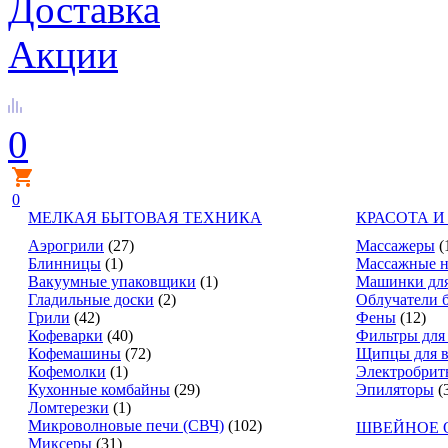
Доставка
Акции
0
0
МЕЛКАЯ БЫТОВАЯ ТЕХНИКА
КРАСОТА И
Аэрогрили
(27)
Массажеры
(
Блинницы
(1)
Массажные н
Вакуумные упаковщики
(1)
Машинки для
Гладильные доски
(2)
Облучатели 
Грили
(42)
Фены
(12)
Кофеварки
(40)
Фильтры для
Кофемашины
(72)
Щипцы для в
Кофемолки
(1)
Электробрит
Кухонные комбайны
(29)
Эпиляторы
(
Ломтерезки
(1)
Микроволновые печи (СВЧ)
(102)
ШВЕЙНОЕ 
Миксеры
(31)