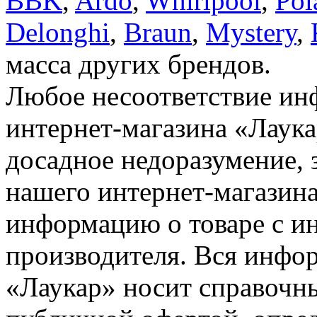
BBK
,
Ardo
,
Whirlpool
,
Pol
Delonghi
,
Braun
,
Mystery
,
масса других брендов.
Любое несоответствие инф
интернет-магазина «Лаука
досадное недоразумение, 
нашего интернет-магазина
информацию о товаре с и
производителя. Вся инфор
«Лаукар» носит справочны