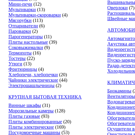
Вышивальны
Мини-печи
(12)
Оверлоки
(7)
Мультиварки
(13)
Распошивал
Мультиварки-скороварки
(4)
Швейные ма
Мясорубки
(113)
Отпариватели
(6)
АВТОМОБИ
Пароварки
(2)
Парогенераторы
(11)
Автомагнит
Плиты настольные
(39)
Акустика ав
Соковыжималки
(9)
Видеорегист
Термопоты
(16)
Видеорегистр
Тостеры
(22)
Пуско-зарядн
Утюги
(13)
Радар-детект
Фритюрницы
(4)
Холодильник
Хлебопечи, хлебопечки
(20)
Чайники электрические
(44)
КЛИМАТИЧ
Электрошашлычницы
(2)
Биокамины
(
Вентиляторы
КРУПНАЯ БЫТОВАЯ ТЕХНИКА
Водонагрева
Винные шкафы
(31)
Кондиционе
Морозильные камеры
(128)
Кондиционе
Плиты газовые
(93)
Обогревател
Плиты комбинированные
(20)
Обогревател
Плиты электрические
(169)
Осушители в
Посудомоечные машины
(53)
Очистители 