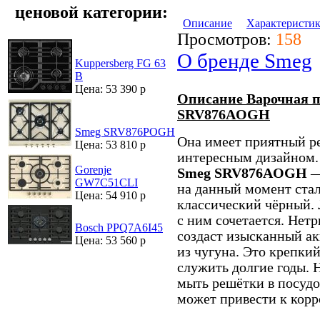
ценовой категории:
Описание
Характеристи
Просмотров:
158
О бренде Smeg
Kuppersberg FG 63
B
Цена: 53 390 р
Описание Варочная п
SRV876AOGH
Smeg SRV876POGH
Она имеет приятный ре
Цена: 53 810 р
интересным дизайном.
Gorenje
Smeg SRV876AOGH
—
GW7C51CLI
на данный момент стал
Цена: 54 910 р
классический чёрный.
с ним сочетается. Нет
Bosch PPQ7A6I45
создаст изысканный а
Цена: 53 560 р
из чугуна. Это крепкий
служить долгие годы. 
мыть решётки в посуд
может привести к корр