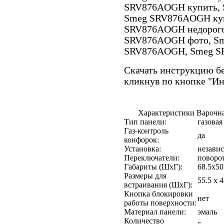
SRV876AOGH купить, 
Smeg SRV876AOGH куп
SRV876AOGH недорого 
SRV876AOGH фото, S
SRV876AOGH, Smeg S
Скачать инструкцию бе
кликнув по кнопке "И
Характеристики Варочн
Тип панели:
газовая
Газ-контроль
да
конфорок:
Установка:
незави
Переключатели:
поворо
Габариты (ШхГ):
68.5х50
Размеры для
55.5 x 
встраивания (ШхГ):
Кнопка блокировки
нет
работы поверхности:
Материал панели:
эмаль
Количество