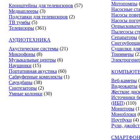
Мотопомпы
Кронштейны для телевизоров
(57)
Насосные ст
Медиаплееры
(3)
Насосы пове
Подставки для телевизоров
(2)
Насосы погр
ТВ тумбы
(5)
Опрыскиват
Телевизоры
(361)
Пылесосы ст
Сепараторы
АУДИОТЕХНИКА
Снегоуборщ
Акустические системы
(21)
Сушилки для
Микрофоны
(8)
Триммеры
(2
Музыкальные центры
(6)
Электрогене
Наушники
(15)
Портативная акустика
(60)
КОМПЬЮТЕ
Сабвуферные комплекты
(1)
Веб-камеры
(
Саундбары
(38)
Видеокарты
Синтезаторы
(2)
Жесткие дис
Умные колонки
(30)
Источники б
(ИБП)
(110)
Мониторы
(1
Моноблоки
(
Ноутбуки
(4)
Рули, джойс
СМАРТФОН