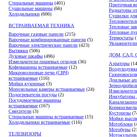
Стиральные машины
(401)
Приточная в
Сушильные машины
(66)
Радиаторы о
Холодильники
(606)
Сушилки для
Тепловентил
ВСТРАИВАЕМАЯ ТЕХНИКА
Тепловые за
Тепловые пу
Варочные газовые панели
(215)
Термостаты
(
Варочные комбинированные панели
(5)
Увлажнители
Варочные электрические панели
(423)
Вытяжки
(506)
ДОМ, САД,
Духовые шкафы
(496)
Измельчители пищевых отходов
(36)
Аэраторы
(14
Кофемашины встраиваемые
(12)
Воздуходувк
Микроволновые печи (СВЧ)
Газонокосил
встраиваемые
(116)
Доильные ап
Мойки кухонные
(3)
Зернодробил
Морозильные камеры встраиваемые
(24)
Измельчители
Подогреватели посуды
(2)
Инкубаторы 
Посудомоечные машины
Канализацио
встраиваемые
(167)
Кормоизмель
Смесители
(3)
Кусторезы
(7
Стиральные машины встраиваемые
(15)
Мойки высок
Холодильники встраиваемые
(116)
Мотоблоки
(
Мотобуры
(2
ТЕЛЕВИЗОРЫ
Мотокультив