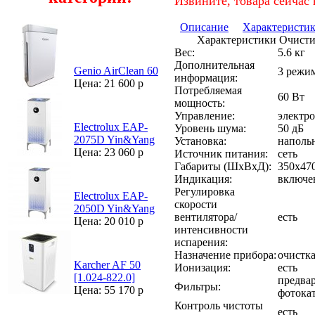
Извините, товара сейчас 
Описание
Характеристи
Характеристики Очистит
Вес:
5.6 кг
Дополнительная
Genio AirClean 60
3 режи
информация:
Цена: 21 600 р
Потребляемая
60 Вт
мощность:
Управление:
электро
Electrolux EAP-
Уровень шума:
50 дБ
2075D Yin&Yang
Установка:
наполь
Цена: 23 060 р
Источник питания:
сеть
Габариты (ШхВхД):
350x47
Индикация:
включе
Регулировка
Electrolux EAP-
скорости
2050D Yin&Yang
вентилятора/
есть
Цена: 20 010 р
интенсивности
испарения:
Назначение прибора:
очистка
Karcher AF 50
Ионизация:
есть
[1.024-822.0]
предва
Фильтры:
Цена: 55 170 р
фотока
Контроль чистоты
есть