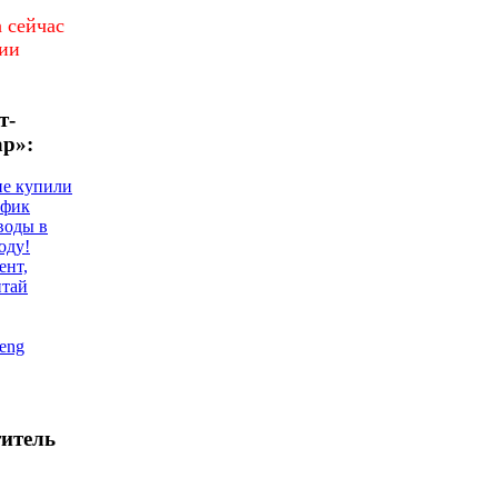
 сейчас
чии
т-
ар»:
не купили
афик
воды в
оду!
ент,
итай
eng
титель