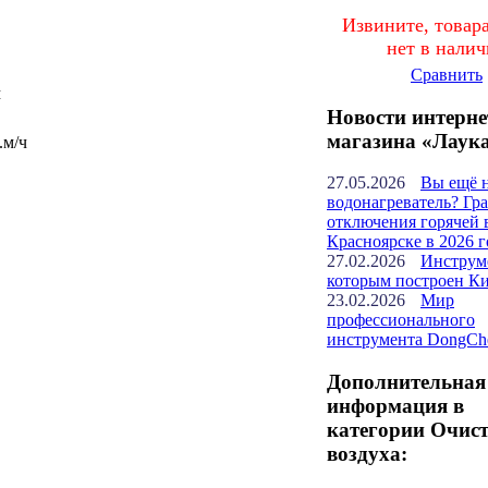
Извините, товара
нет в нали
Сравнить
м
Новости интерне
магазина «Лаук
.м/ч
27.05.2026
Вы ещё 
водонагреватель? Гр
отключения горячей 
Красноярске в 2026 г
27.02.2026
Инструм
которым построен К
23.02.2026
Мир
профессионального
инструмента DongCh
Дополнительная
информация в
категории Очис
воздуха: