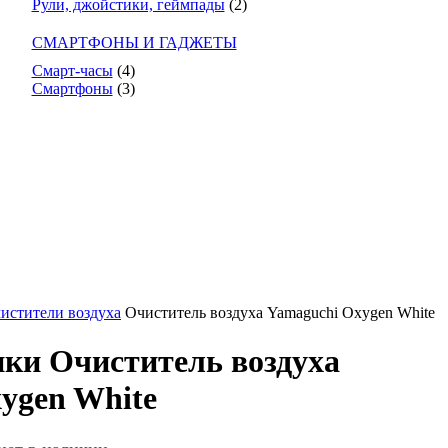
Рули, джойстики, геймпады
(2)
СМАРТФОНЫ И ГАДЖЕТЫ
Смарт-часы
(4)
Смартфоны
(3)
истители воздуха
Очиститель воздуха Yamaguchi Oxygen White
ки Очиститель воздуха
ygen White