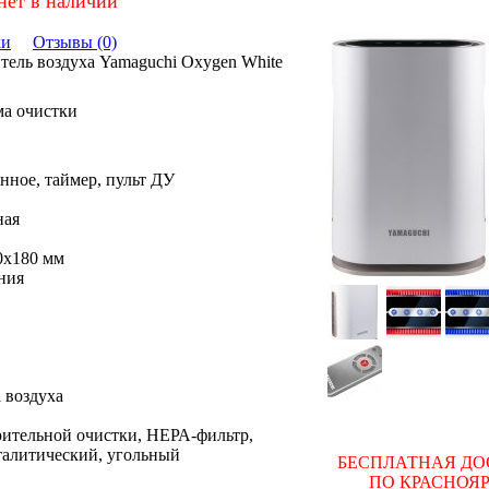
нет в наличии
ки
Отзывы (0)
ель воздуха Yamaguchi Oxygen White
ма очистки
нное, таймер, пульт ДУ
ная
0x180 мм
ния
 воздуха
рительной очистки, НЕРА-фильтр,
талитический, угольный
БЕСПЛАТНАЯ ДО
ПО КРАСНОЯ