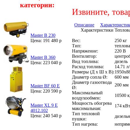
категории:
Извините, това
Описание
Характеристи
Характеристики Теплов
Master B 230
Вес:
250 кг
Цена: 191 480 р
Тип:
теплов
Напряжение:
220 В
Вентилятор:
центро
Master B 360
Вид топлива:
дизель
Цена: 223 040 р
Расход топлива:
14.71 л
Размеры (Д х Ш х В):
1950х8
Диаметр сопла Ø:
600 мм
Диаметр газоотвода
200 мм
Master BF 60 E
Ø:
Цена: 220 590 р
Максимальный
10500 к
воздухообмен:
Мощность обогрева
Master XL 9 E
174 кВ
максимальная:
4012.102
Тип тепловой
Цена: 240 540 р
дизельн
пушки:
Тип нагрева:
непрям