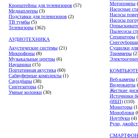
Мотопомпы
Кронштейны для телевизоров
(57)
Насосные ст
Медиаплееры
(3)
Насосы пове
Подставки для телевизоров
(2)
Насосы погр
ТВ тумбы
(5)
Опрыскиват
Телевизоры
(362)
Пылесосы ст
Сепараторы
АУДИОТЕХНИКА
Снегоуборщ
Акустические системы
(21)
Сушилки для
Микрофоны
(8)
Триммеры
(2
Музыкальные центры
(6)
Электрогене
Наушники
(15)
Портативная акустика
(60)
КОМПЬЮТЕ
Сабвуферные комплекты
(1)
Веб-камеры
(
Саундбары
(38)
Видеокарты
Синтезаторы
(2)
Жесткие дис
Умные колонки
(30)
Источники б
(ИБП)
(110)
Мониторы
(1
Моноблоки
(
Ноутбуки
(4)
Рули, джойс
СМАРТФОН