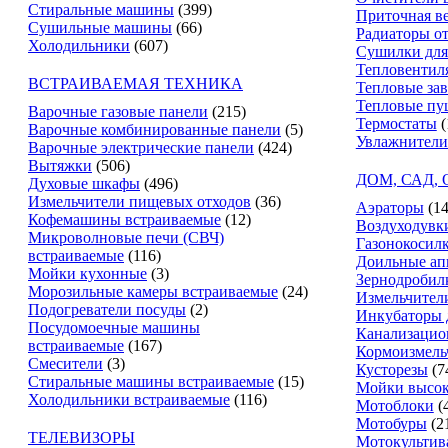
Стиральные машины
(399)
Приточная в
Сушильные машины
(66)
Радиаторы о
Холодильники
(607)
Сушилки для
Тепловентил
ВСТРАИВАЕМАЯ ТЕХНИКА
Тепловые за
Тепловые пу
Варочные газовые панели
(215)
Термостаты
(
Варочные комбинированные панели
(5)
Увлажнители
Варочные электрические панели
(424)
Вытяжки
(506)
ДОМ, САД,
Духовые шкафы
(496)
Измельчители пищевых отходов
(36)
Аэраторы
(14
Кофемашины встраиваемые
(12)
Воздуходувк
Микроволновые печи (СВЧ)
Газонокосил
встраиваемые
(116)
Доильные ап
Мойки кухонные
(3)
Зернодробил
Морозильные камеры встраиваемые
(24)
Измельчители
Подогреватели посуды
(2)
Инкубаторы 
Посудомоечные машины
Канализацио
встраиваемые
(167)
Кормоизмель
Смесители
(3)
Кусторезы
(7
Стиральные машины встраиваемые
(15)
Мойки высок
Холодильники встраиваемые
(116)
Мотоблоки
(
Мотобуры
(2
ТЕЛЕВИЗОРЫ
Мотокультив