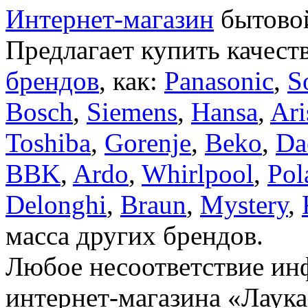
Интернет-магазин
бытовой
Предлагает купить качест
брендов
, как:
Panasonic
,
S
Bosch
,
Siemens
,
Hansa
,
Ari
Toshiba
,
Gorenje
,
Beko
,
Da
BBK
,
Ardo
,
Whirlpool
,
Pol
Delonghi
,
Braun
,
Mystery
,
масса других брендов.
Любое несоответствие инф
интернет-магазина «Лаука