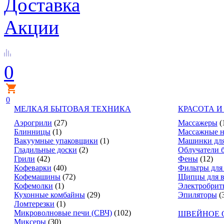
Доставка
Акции
0
0
МЕЛКАЯ БЫТОВАЯ ТЕХНИКА
КРАСОТА И
Аэрогрили
(27)
Массажеры
(
Блинницы
(1)
Массажные н
Вакуумные упаковщики
(1)
Машинки для
Гладильные доски
(2)
Облучатели 
Грили
(42)
Фены
(12)
Кофеварки
(40)
Фильтры для
Кофемашины
(72)
Щипцы для в
Кофемолки
(1)
Электробрит
Кухонные комбайны
(29)
Эпиляторы
(
Ломтерезки
(1)
Микроволновые печи (СВЧ)
(102)
ШВЕЙНОЕ 
Миксеры
(30)