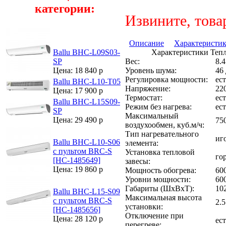
категории:
Извините, това
Описание
Характеристи
Характеристики Тепл
Ballu BHC-L09S03-
Вес:
8.4
SP
Уровень шума:
46
Цена: 18 840 р
Регулировка мощности:
ест
Ballu BHC-L10-T05
Напряжение:
22
Цена: 17 900 р
Термостат:
ест
Ballu BHC-L15S09-
Режим без нагрева:
ест
SP
Максимальный
Цена: 29 490 р
750
воздухообмен, куб.м/ч:
Тип нагревательного
иг
Ballu BHC-L10-S06
элемента:
с пультом BRC-S
Установка тепловой
го
[НС-1485649]
завесы:
Цена: 19 860 р
Мощность обогрева:
60
Уровни мощности:
60
Габариты (ШхВхТ):
10
Ballu BHC-L15-S09
Максимальная высота
с пультом BRC-S
2.5
установки:
[НС-1485656]
Отключение при
Цена: 28 120 р
ест
перегреве: