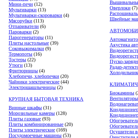
Вышивальны
Мини-печи
(12)
Оверлоки
(7)
Мультиварки
(13)
Распошивал
Мультиварки-скороварки
(4)
Швейные ма
Мясорубки
(113)
Отпариватели
(6)
АВТОМОБИ
Пароварки
(2)
Парогенераторы
(11)
Автомагнит
Плиты настольные
(39)
Акустика ав
Соковыжималки
(9)
Видеорегист
Термопоты
(16)
Видеорегистр
Тостеры
(22)
Пуско-зарядн
Утюги
(13)
Радар-детект
Фритюрницы
(4)
Холодильник
Хлебопечи, хлебопечки
(20)
Чайники электрические
(44)
КЛИМАТИЧ
Электрошашлычницы
(2)
Биокамины
(
Вентиляторы
КРУПНАЯ БЫТОВАЯ ТЕХНИКА
Водонагрева
Винные шкафы
(31)
Кондиционе
Морозильные камеры
(128)
Кондиционе
Плиты газовые
(93)
Обогревател
Плиты комбинированные
(20)
Обогревател
Плиты электрические
(169)
Осушители в
Посудомоечные машины
(53)
Очистители 