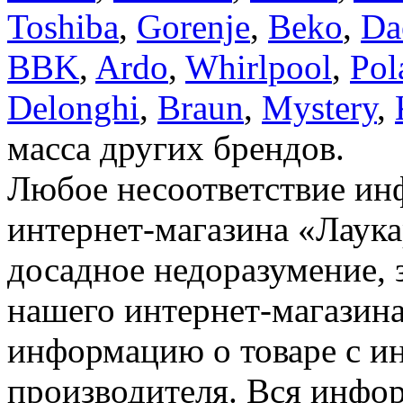
Toshiba
,
Gorenje
,
Beko
,
Da
BBK
,
Ardo
,
Whirlpool
,
Pol
Delonghi
,
Braun
,
Mystery
,
масса других брендов.
Любое несоответствие инф
интернет-магазина «Лаука
досадное недоразумение, 
нашего интернет-магазина
информацию о товаре с и
производителя. Вся инфор