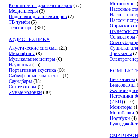
Мотопомпы
Кронштейны для телевизоров
(57)
Насосные ст
Медиаплееры
(3)
Насосы пове
Подставки для телевизоров
(2)
Насосы погр
ТВ тумбы
(5)
Опрыскиват
Телевизоры
(361)
Пылесосы ст
Сепараторы
АУДИОТЕХНИКА
Снегоуборщ
Акустические системы
(21)
Сушилки для
Микрофоны
(8)
Триммеры
(2
Музыкальные центры
(6)
Электрогене
Наушники
(15)
Портативная акустика
(60)
КОМПЬЮТЕ
Сабвуферные комплекты
(1)
Веб-камеры
(
Саундбары
(38)
Видеокарты
Синтезаторы
(2)
Жесткие дис
Умные колонки
(30)
Источники б
(ИБП)
(110)
Мониторы
(1
Моноблоки
(
Ноутбуки
(4)
Рули, джойс
СМАРТФОН