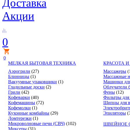
Доставка
Акции
0
0
МЕЛКАЯ БЫТОВАЯ ТЕХНИКА
КРАСОТА И
Аэрогрили
(27)
Массажеры
(
Блинницы
(1)
Массажные н
Вакуумные упаковщики
(1)
Машинки для
Гладильные доски
(2)
Облучатели 
Грили
(42)
Фены
(12)
Кофеварки
(40)
Фильтры для
Кофемашины
(72)
Щипцы для в
Кофемолки
(1)
Электробрит
Кухонные комбайны
(29)
Эпиляторы
(
Ломтерезки
(1)
Микроволновые печи (СВЧ)
(102)
ШВЕЙНОЕ 
Миксеры
(31)