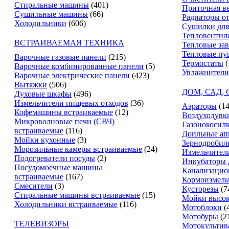
Стиральные машины
(401)
Приточная в
Сушильные машины
(66)
Радиаторы о
Холодильники
(606)
Сушилки для
Тепловентил
ВСТРАИВАЕМАЯ ТЕХНИКА
Тепловые за
Тепловые пу
Варочные газовые панели
(215)
Термостаты
(
Варочные комбинированные панели
(5)
Увлажнители
Варочные электрические панели
(423)
Вытяжки
(506)
ДОМ, САД,
Духовые шкафы
(496)
Измельчители пищевых отходов
(36)
Аэраторы
(14
Кофемашины встраиваемые
(12)
Воздуходувк
Микроволновые печи (СВЧ)
Газонокосил
встраиваемые
(116)
Доильные ап
Мойки кухонные
(3)
Зернодробил
Морозильные камеры встраиваемые
(24)
Измельчители
Подогреватели посуды
(2)
Инкубаторы 
Посудомоечные машины
Канализацио
встраиваемые
(167)
Кормоизмель
Смесители
(3)
Кусторезы
(7
Стиральные машины встраиваемые
(15)
Мойки высок
Холодильники встраиваемые
(116)
Мотоблоки
(
Мотобуры
(2
ТЕЛЕВИЗОРЫ
Мотокультив