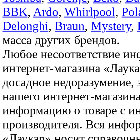
BBK
,
Ardo
,
Whirlpool
,
Pol
Delonghi
,
Braun
,
Mystery
,
масса других брендов.
Любое несоответствие инф
интернет-магазина «Лаука
досадное недоразумение, 
нашего интернет-магазина
информацию о товаре с и
производителя. Вся инфор
«Лаукар» носит справочны