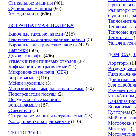
Стиральные машины
(401)
Приточная в
Сушильные машины
(66)
Радиаторы о
Холодильники
(606)
Сушилки для
Тепловентил
ВСТРАИВАЕМАЯ ТЕХНИКА
Тепловые за
Тепловые пу
Варочные газовые панели
(215)
Термостаты
(
Варочные комбинированные панели
(5)
Увлажнители
Варочные электрические панели
(423)
Вытяжки
(506)
ДОМ, САД,
Духовые шкафы
(496)
Измельчители пищевых отходов
(36)
Аэраторы
(14
Кофемашины встраиваемые
(12)
Воздуходувк
Микроволновые печи (СВЧ)
Газонокосил
встраиваемые
(116)
Доильные ап
Мойки кухонные
(3)
Зернодробил
Морозильные камеры встраиваемые
(24)
Измельчители
Подогреватели посуды
(2)
Инкубаторы 
Посудомоечные машины
Канализацио
встраиваемые
(167)
Кормоизмель
Смесители
(3)
Кусторезы
(7
Стиральные машины встраиваемые
(15)
Мойки высок
Холодильники встраиваемые
(116)
Мотоблоки
(
Мотобуры
(2
ТЕЛЕВИЗОРЫ
Мотокультив