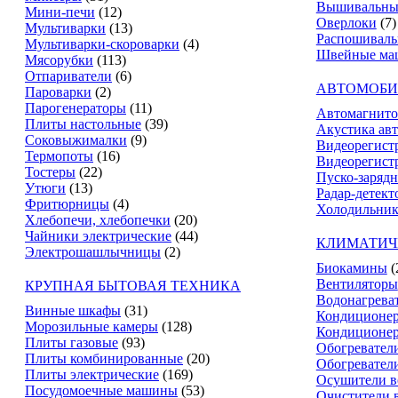
Вышивальны
Мини-печи
(12)
Оверлоки
(7)
Мультиварки
(13)
Распошивал
Мультиварки-скороварки
(4)
Швейные ма
Мясорубки
(113)
Отпариватели
(6)
АВТОМОБИ
Пароварки
(2)
Парогенераторы
(11)
Автомагнит
Плиты настольные
(39)
Акустика ав
Соковыжималки
(9)
Видеорегист
Термопоты
(16)
Видеорегистр
Тостеры
(22)
Пуско-зарядн
Утюги
(13)
Радар-детект
Фритюрницы
(4)
Холодильник
Хлебопечи, хлебопечки
(20)
Чайники электрические
(44)
КЛИМАТИЧ
Электрошашлычницы
(2)
Биокамины
(
Вентиляторы
КРУПНАЯ БЫТОВАЯ ТЕХНИКА
Водонагрева
Винные шкафы
(31)
Кондиционе
Морозильные камеры
(128)
Кондиционе
Плиты газовые
(93)
Обогревател
Плиты комбинированные
(20)
Обогревател
Плиты электрические
(169)
Осушители в
Посудомоечные машины
(53)
Очистители 