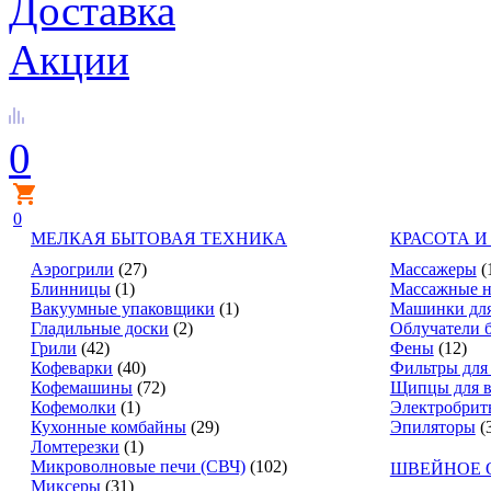
Доставка
Акции
0
0
МЕЛКАЯ БЫТОВАЯ ТЕХНИКА
КРАСОТА И
Аэрогрили
(27)
Массажеры
(
Блинницы
(1)
Массажные н
Вакуумные упаковщики
(1)
Машинки для
Гладильные доски
(2)
Облучатели 
Грили
(42)
Фены
(12)
Кофеварки
(40)
Фильтры для
Кофемашины
(72)
Щипцы для в
Кофемолки
(1)
Электробрит
Кухонные комбайны
(29)
Эпиляторы
(
Ломтерезки
(1)
Микроволновые печи (СВЧ)
(102)
ШВЕЙНОЕ 
Миксеры
(31)