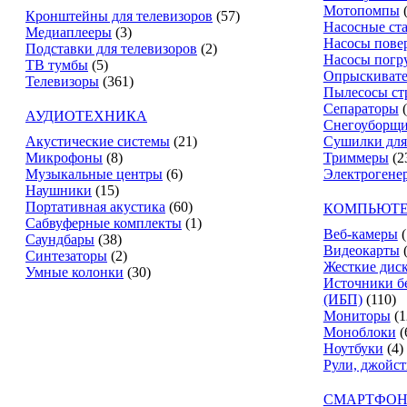
Мотопомпы
Кронштейны для телевизоров
(57)
Насосные ст
Медиаплееры
(3)
Насосы пове
Подставки для телевизоров
(2)
Насосы погр
ТВ тумбы
(5)
Опрыскиват
Телевизоры
(361)
Пылесосы ст
Сепараторы
АУДИОТЕХНИКА
Снегоуборщ
Акустические системы
(21)
Сушилки для
Микрофоны
(8)
Триммеры
(2
Музыкальные центры
(6)
Электрогене
Наушники
(15)
Портативная акустика
(60)
КОМПЬЮТЕ
Сабвуферные комплекты
(1)
Веб-камеры
(
Саундбары
(38)
Видеокарты
Синтезаторы
(2)
Жесткие дис
Умные колонки
(30)
Источники б
(ИБП)
(110)
Мониторы
(1
Моноблоки
(
Ноутбуки
(4)
Рули, джойс
СМАРТФОН