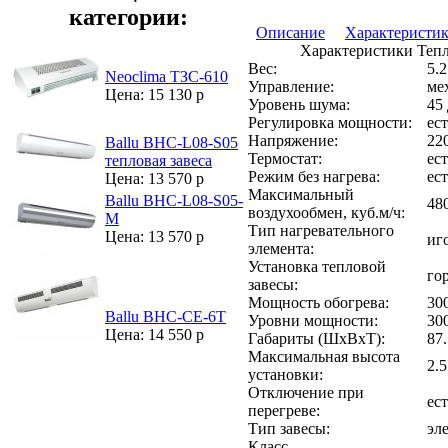
категории:
Описание
Характеристи
Характеристики Тепл
Вес:
5.2
Neoclima ТЗС-610
Управление:
ме
Цена: 15 130 р
Уровень шума:
45
Регулировка мощности:
ест
Напряжение:
22
Ballu BHC-L08-S05
Термостат:
ест
тепловая завеса
Режим без нагрева:
ест
Цена: 13 570 р
Максимальный
Ballu BHC-L08-S05-
480
воздухообмен, куб.м/ч:
M
Тип нагревательного
Цена: 13 570 р
иг
элемента:
Установка тепловой
го
завесы:
Мощность обогрева:
30
Ballu BHC-CE-6T
Уровни мощности:
30
Цена: 14 550 р
Габариты (ШхВхТ):
87
Максимальная высота
2.5
установки:
Отключение при
ест
перегреве:
Тип завесы:
эл
Класс