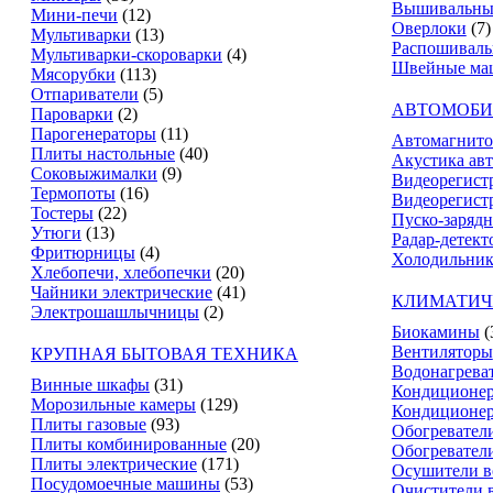
Вышивальны
Мини-печи
(12)
Оверлоки
(7)
Мультиварки
(13)
Распошивал
Мультиварки-скороварки
(4)
Швейные ма
Мясорубки
(113)
Отпариватели
(5)
АВТОМОБИ
Пароварки
(2)
Парогенераторы
(11)
Автомагнит
Плиты настольные
(40)
Акустика ав
Соковыжималки
(9)
Видеорегист
Термопоты
(16)
Видеорегистр
Тостеры
(22)
Пуско-зарядн
Утюги
(13)
Радар-детект
Фритюрницы
(4)
Холодильник
Хлебопечи, хлебопечки
(20)
Чайники электрические
(41)
КЛИМАТИЧ
Электрошашлычницы
(2)
Биокамины
(
Вентиляторы
КРУПНАЯ БЫТОВАЯ ТЕХНИКА
Водонагрева
Винные шкафы
(31)
Кондиционе
Морозильные камеры
(129)
Кондиционе
Плиты газовые
(93)
Обогревател
Плиты комбинированные
(20)
Обогревател
Плиты электрические
(171)
Осушители в
Посудомоечные машины
(53)
Очистители 