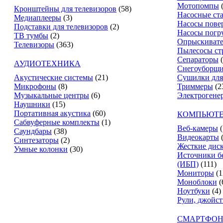
Мотопомпы
Кронштейны для телевизоров
(58)
Насосные ст
Медиаплееры
(3)
Насосы пове
Подставки для телевизоров
(2)
Насосы погр
ТВ тумбы
(2)
Опрыскиват
Телевизоры
(363)
Пылесосы ст
Сепараторы
АУДИОТЕХНИКА
Снегоуборщ
Акустические системы
(21)
Сушилки для
Микрофоны
(8)
Триммеры
(2
Музыкальные центры
(6)
Электрогене
Наушники
(15)
Портативная акустика
(60)
КОМПЬЮТЕ
Сабвуферные комплекты
(1)
Веб-камеры
(
Саундбары
(38)
Видеокарты
Синтезаторы
(2)
Жесткие дис
Умные колонки
(30)
Источники б
(ИБП)
(111)
Мониторы
(1
Моноблоки
(
Ноутбуки
(4)
Рули, джойс
СМАРТФОН