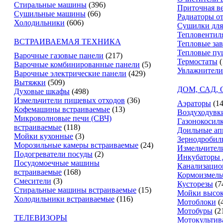
Стиральные машины
(396)
Приточная в
Сушильные машины
(66)
Радиаторы о
Холодильники
(606)
Сушилки для
Тепловентил
ВСТРАИВАЕМАЯ ТЕХНИКА
Тепловые за
Тепловые пу
Варочные газовые панели
(217)
Термостаты
(
Варочные комбинированные панели
(5)
Увлажнители
Варочные электрические панели
(429)
Вытяжки
(509)
ДОМ, САД,
Духовые шкафы
(498)
Измельчители пищевых отходов
(36)
Аэраторы
(14
Кофемашины встраиваемые
(13)
Воздуходувк
Микроволновые печи (СВЧ)
Газонокосил
встраиваемые
(118)
Доильные ап
Мойки кухонные
(3)
Зернодробил
Морозильные камеры встраиваемые
(24)
Измельчители
Подогреватели посуды
(2)
Инкубаторы 
Посудомоечные машины
Канализацио
встраиваемые
(168)
Кормоизмель
Смесители
(3)
Кусторезы
(7
Стиральные машины встраиваемые
(15)
Мойки высок
Холодильники встраиваемые
(116)
Мотоблоки
(
Мотобуры
(2
ТЕЛЕВИЗОРЫ
Мотокультив