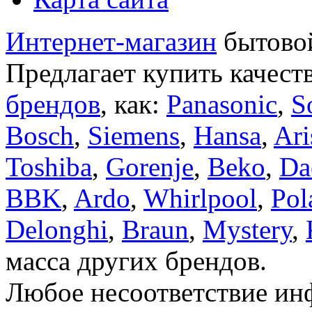
Интернет-магазин
бытовой
Предлагает купить качест
брендов
, как:
Panasonic
,
S
Bosch
,
Siemens
,
Hansa
,
Ari
Toshiba
,
Gorenje
,
Beko
,
Da
BBK
,
Ardo
,
Whirlpool
,
Pol
Delonghi
,
Braun
,
Mystery
,
масса других брендов.
Любое несоответствие инф