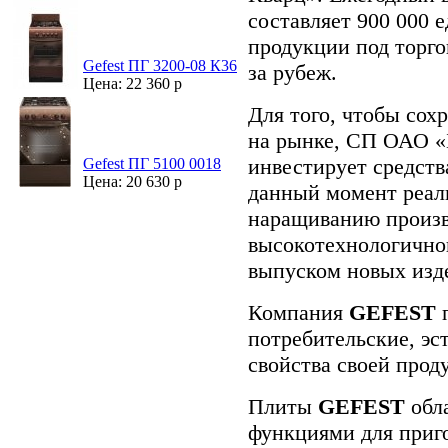
составляет 900 000 
продукции под торго
Gefest ПГ 3200-08 К36
за рубеж.
Цена: 22 360 р
Для того, чтобы сох
на рынке, СП ОАО «
инвестирует средств
Gefest ПГ 5100 0018
Цена: 20 630 р
данный момент реал
наращиванию произв
высокотехнологично
выпуском новых изд
Компания
GEFEST
п
потребительские, эс
свойства своей прод
Плиты
GEFEST
обл
функциями для приг