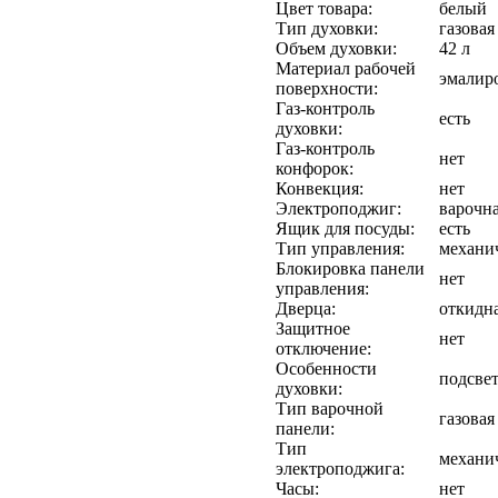
Цвет товара:
белый
Тип духовки:
газовая
Объем духовки:
42 л
Материал рабочей
эмалир
поверхности:
Газ-контроль
есть
духовки:
Газ-контроль
нет
конфорок:
Конвекция:
нет
Электроподжиг:
варочн
Ящик для посуды:
есть
Тип управления:
механи
Блокировка панели
нет
управления:
Дверца:
откидн
Защитное
нет
отключение:
Особенности
подсве
духовки:
Тип варочной
газовая
панели:
Тип
механи
электроподжига:
Часы:
нет