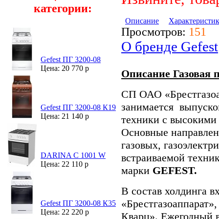
категории:
Описание
Характеристи
Просмотров:
151
О бренде Gefest
Gefest ПГ 3200-08
Цена: 20 770 р
Описание Газовая п
СП ОАО «Брестгазоа
занимается выпуско
Gefest ПГ 3200-08 К19
Цена: 21 140 р
техники с высокими
Основные направлен
газовых, газоэлектр
DARINA C 1001 W
встраиваемой техник
Цена: 22 110 р
марки
GEFEST.
В состав холдинга 
«Брестгазоаппарат»,
Gefest ПГ 3200-08 К35
Цена: 22 220 р
Кварц». Ежегодный 