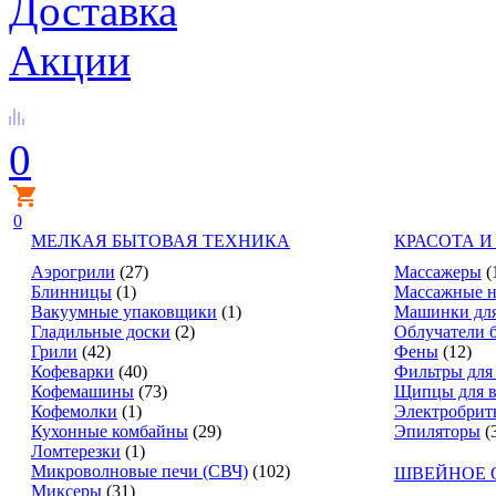
Доставка
Акции
0
0
МЕЛКАЯ БЫТОВАЯ ТЕХНИКА
КРАСОТА И
Аэрогрили
(27)
Массажеры
(
Блинницы
(1)
Массажные н
Вакуумные упаковщики
(1)
Машинки для
Гладильные доски
(2)
Облучатели 
Грили
(42)
Фены
(12)
Кофеварки
(40)
Фильтры для
Кофемашины
(73)
Щипцы для в
Кофемолки
(1)
Электробрит
Кухонные комбайны
(29)
Эпиляторы
(
Ломтерезки
(1)
Микроволновые печи (СВЧ)
(102)
ШВЕЙНОЕ 
Миксеры
(31)