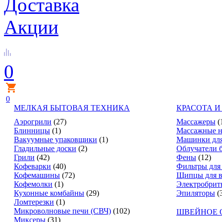
Доставка
Акции
0
0
МЕЛКАЯ БЫТОВАЯ ТЕХНИКА
КРАСОТА И
Аэрогрили
(27)
Массажеры
(
Блинницы
(1)
Массажные н
Вакуумные упаковщики
(1)
Машинки для
Гладильные доски
(2)
Облучатели 
Грили
(42)
Фены
(12)
Кофеварки
(40)
Фильтры для
Кофемашины
(72)
Щипцы для в
Кофемолки
(1)
Электробрит
Кухонные комбайны
(29)
Эпиляторы
(
Ломтерезки
(1)
Микроволновые печи (СВЧ)
(102)
ШВЕЙНОЕ 
Миксеры
(31)