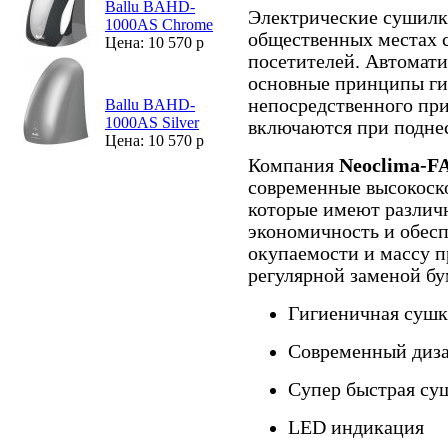
Ballu BAHD-
Электрические сушилк
1000AS Chrome
общественных местах 
Цена: 10 570 р
посетителей. Автомат
основные принципы гиг
непосредственного при
Ballu BAHD-
1000AS Silver
включаются при подне
Цена: 10 570 р
Компания
Neoclima-
современные высокоск
которые имеют различ
экономичность и обес
окупаемости и массу п
регулярной заменой б
Гигиеничная сушк
Современный диз
Супер быстрая су
LED индикация