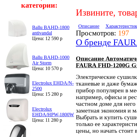
категории:
Извините, това
Описание
Характеристи
Ballu BAHD-1800
Просмотров:
197
antivandal
Цена: 12 590 р
О бренде FAU
Ballu BAHD-1000
Описание Автоматиче
Air Storm
FAURA FHD-1200G G
Цена: 10 570 р
Электрические сушилк
тканевые и даже бумаж
Electrolux EHDA/N-
2500
прибор популярен в ме
Цена: 15 280 р
например, офисы и рес
частном доме для него 
Electrolux
заметная экономия и м
EHDA/HPW-1800W
Выбрать и купить суши
Цена: 11 280 р
только ее характерист
цены, но начать стоит 