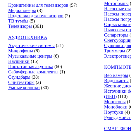
Мотопомпы
Кронштейны для телевизоров
(57)
Насосные ст
Медиаплееры
(3)
Насосы пове
Подставки для телевизоров
(2)
Насосы погр
ТВ тумбы
(5)
Опрыскиват
Телевизоры
(361)
Пылесосы ст
Сепараторы
АУДИОТЕХНИКА
Снегоуборщ
Акустические системы
(21)
Сушилки для
Микрофоны
(8)
Триммеры
(2
Музыкальные центры
(6)
Электрогене
Наушники
(15)
Портативная акустика
(60)
КОМПЬЮТЕ
Сабвуферные комплекты
(1)
Веб-камеры
(
Саундбары
(38)
Видеокарты
Синтезаторы
(2)
Жесткие дис
Умные колонки
(30)
Источники б
(ИБП)
(110)
Мониторы
(1
Моноблоки
(
Ноутбуки
(4)
Рули, джойс
СМАРТФОН