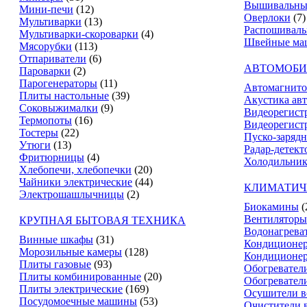
Вышивальны
Мини-печи
(12)
Оверлоки
(7)
Мультиварки
(13)
Распошивал
Мультиварки-скороварки
(4)
Швейные ма
Мясорубки
(113)
Отпариватели
(6)
АВТОМОБИ
Пароварки
(2)
Парогенераторы
(11)
Автомагнит
Плиты настольные
(39)
Акустика ав
Соковыжималки
(9)
Видеорегист
Термопоты
(16)
Видеорегистр
Тостеры
(22)
Пуско-зарядн
Утюги
(13)
Радар-детект
Фритюрницы
(4)
Холодильник
Хлебопечи, хлебопечки
(20)
Чайники электрические
(44)
КЛИМАТИЧ
Электрошашлычницы
(2)
Биокамины
(
Вентиляторы
КРУПНАЯ БЫТОВАЯ ТЕХНИКА
Водонагрева
Винные шкафы
(31)
Кондиционе
Морозильные камеры
(128)
Кондиционе
Плиты газовые
(93)
Обогревател
Плиты комбинированные
(20)
Обогревател
Плиты электрические
(169)
Осушители в
Посудомоечные машины
(53)
Очистители 