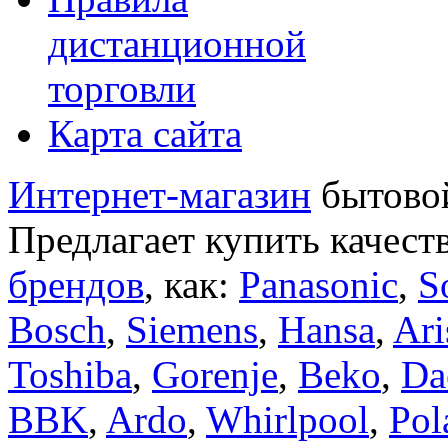
дистанционной
торговли
Карта сайта
Интернет-магазин
бытовой
Предлагает купить качест
брендов
, как:
Panasonic
,
S
Bosch
,
Siemens
,
Hansa
,
Ari
Toshiba
,
Gorenje
,
Beko
,
Da
BBK
,
Ardo
,
Whirlpool
,
Pol