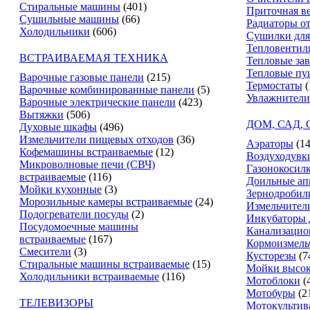
Стиральные машины
(401)
Приточная в
Сушильные машины
(66)
Радиаторы о
Холодильники
(606)
Сушилки для
Тепловентил
ВСТРАИВАЕМАЯ ТЕХНИКА
Тепловые за
Тепловые пу
Варочные газовые панели
(215)
Термостаты
(
Варочные комбинированные панели
(5)
Увлажнители
Варочные электрические панели
(423)
Вытяжки
(506)
ДОМ, САД,
Духовые шкафы
(496)
Измельчители пищевых отходов
(36)
Аэраторы
(14
Кофемашины встраиваемые
(12)
Воздуходувк
Микроволновые печи (СВЧ)
Газонокосил
встраиваемые
(116)
Доильные ап
Мойки кухонные
(3)
Зернодробил
Морозильные камеры встраиваемые
(24)
Измельчители
Подогреватели посуды
(2)
Инкубаторы 
Посудомоечные машины
Канализацио
встраиваемые
(167)
Кормоизмель
Смесители
(3)
Кусторезы
(7
Стиральные машины встраиваемые
(15)
Мойки высок
Холодильники встраиваемые
(116)
Мотоблоки
(
Мотобуры
(2
ТЕЛЕВИЗОРЫ
Мотокультив