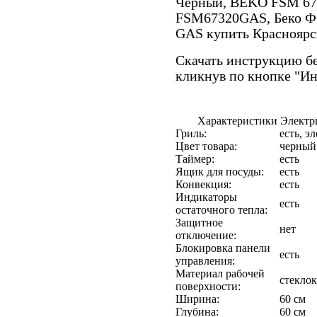
Черный, BEKO FSM 67
FSM67320GAS, Беко Ф
GAS купить Красноярс
Скачать инструкцию бе
кликнув по кнопке "И
Характеристики Элект
Гриль:
есть, э
Цвет товара:
черный
Таймер:
есть
Ящик для посуды:
есть
Конвекция:
есть
Индикаторы
есть
остаточного тепла:
Защитное
нет
отключение:
Блокировка панели
есть
управления:
Материал рабочей
стекло
поверхности:
Ширина:
60 см
Глубина:
60 см