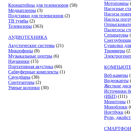
Мотопомпы
Кронштейны для телевизоров
(58)
Насосные ст
Медиаплееры
(3)
Насосы пове
Подставки для телевизоров
(2)
Насосы погр
ТВ тумбы
(2)
Опрыскиват
Телевизоры
(363)
Пылесосы ст
Сепараторы
АУДИОТЕХНИКА
Снегоуборщ
Акустические системы
(21)
Сушилки для
Микрофоны
(8)
Триммеры
(2
Музыкальные центры
(6)
Электрогене
Наушники
(15)
Портативная акустика
(60)
КОМПЬЮТЕ
Сабвуферные комплекты
(1)
Веб-камеры
(
Саундбары
(38)
Видеокарты
Синтезаторы
(2)
Жесткие дис
Умные колонки
(30)
Источники б
(ИБП)
(111)
Мониторы
(1
Моноблоки
(
Ноутбуки
(4)
Рули, джойс
СМАРТФОН