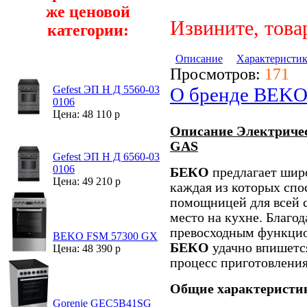
же ценовой
Извините, това
категории:
Описание
Характеристи
Просмотров:
171
О бренде BEK
Gefest ЭП Н Д 5560-03
0106
Цена: 48 110 р
Описание Электриче
GAS
Gefest ЭП Н Д 6560-03
0106
БЕКО
предлагает широ
Цена: 49 210 р
каждая из которых спо
помощницей для всей с
место на кухне. Благо
превосходным функцио
BEKO FSM 57300 GX
БЕКО
удачно впишетс
Цена: 48 390 р
процесс приготовления
Общие характеристи
Gorenje GEC5B41SG