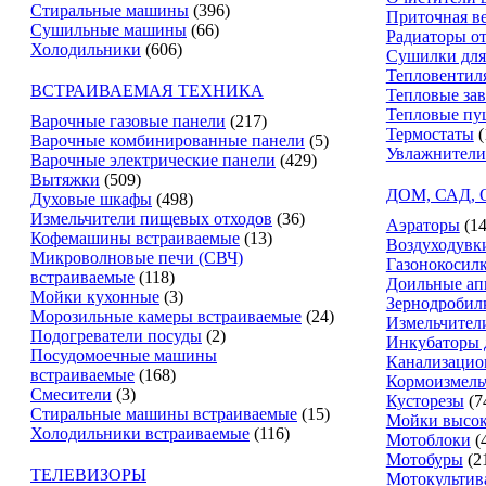
Стиральные машины
(396)
Приточная в
Сушильные машины
(66)
Радиаторы о
Холодильники
(606)
Сушилки для
Тепловентил
ВСТРАИВАЕМАЯ ТЕХНИКА
Тепловые за
Тепловые пу
Варочные газовые панели
(217)
Термостаты
(
Варочные комбинированные панели
(5)
Увлажнители
Варочные электрические панели
(429)
Вытяжки
(509)
ДОМ, САД,
Духовые шкафы
(498)
Измельчители пищевых отходов
(36)
Аэраторы
(14
Кофемашины встраиваемые
(13)
Воздуходувк
Микроволновые печи (СВЧ)
Газонокосил
встраиваемые
(118)
Доильные ап
Мойки кухонные
(3)
Зернодробил
Морозильные камеры встраиваемые
(24)
Измельчители
Подогреватели посуды
(2)
Инкубаторы 
Посудомоечные машины
Канализацио
встраиваемые
(168)
Кормоизмель
Смесители
(3)
Кусторезы
(7
Стиральные машины встраиваемые
(15)
Мойки высок
Холодильники встраиваемые
(116)
Мотоблоки
(
Мотобуры
(2
ТЕЛЕВИЗОРЫ
Мотокультив