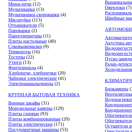
Вышивальны
Мини-печи
(12)
Оверлоки
(7)
Мультиварки
(13)
Распошивал
Мультиварки-скороварки
(4)
Швейные ма
Мясорубки
(113)
Отпариватели
(5)
АВТОМОБИ
Пароварки
(2)
Парогенераторы
(11)
Автомагнит
Плиты настольные
(40)
Акустика ав
Соковыжималки
(9)
Видеорегист
Термопоты
(16)
Видеорегистр
Тостеры
(22)
Пуско-зарядн
Утюги
(13)
Радар-детект
Фритюрницы
(4)
Холодильник
Хлебопечи, хлебопечки
(20)
Чайники электрические
(41)
КЛИМАТИЧ
Электрошашлычницы
(2)
Биокамины
(
Вентиляторы
КРУПНАЯ БЫТОВАЯ ТЕХНИКА
Водонагрева
Винные шкафы
(31)
Кондиционе
Морозильные камеры
(129)
Кондиционе
Плиты газовые
(93)
Обогревател
Плиты комбинированные
(20)
Обогревател
Плиты электрические
(171)
Осушители в
Посудомоечные машины
(53)
Очистители 