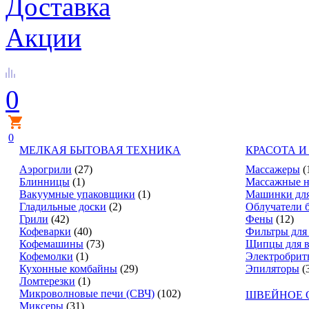
Доставка
Акции
0
0
МЕЛКАЯ БЫТОВАЯ ТЕХНИКА
КРАСОТА И
Аэрогрили
(27)
Массажеры
(
Блинницы
(1)
Массажные н
Вакуумные упаковщики
(1)
Машинки для
Гладильные доски
(2)
Облучатели 
Грили
(42)
Фены
(12)
Кофеварки
(40)
Фильтры для
Кофемашины
(73)
Щипцы для в
Кофемолки
(1)
Электробрит
Кухонные комбайны
(29)
Эпиляторы
(
Ломтерезки
(1)
Микроволновые печи (СВЧ)
(102)
ШВЕЙНОЕ 
Миксеры
(31)