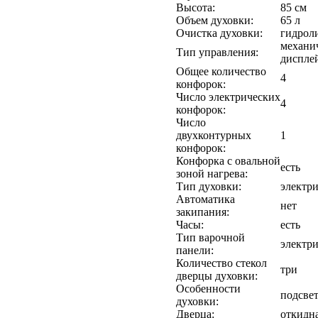
Высота:
85 см
Объем духовки:
65 л
Очистка духовки:
гидрол
механич
Тип управления:
дисплей
Общее количество
4
конфорок:
Число электрических
4
конфорок:
Число
двухконтурных
1
конфорок:
Конфорка с овальной
есть
зоной нагрева:
Тип духовки:
электри
Автоматика
нет
закипания:
Часы:
есть
Тип варочной
электри
панели:
Количество стекол
три
дверцы духовки:
Особенности
подсве
духовки:
Дверца:
откидн