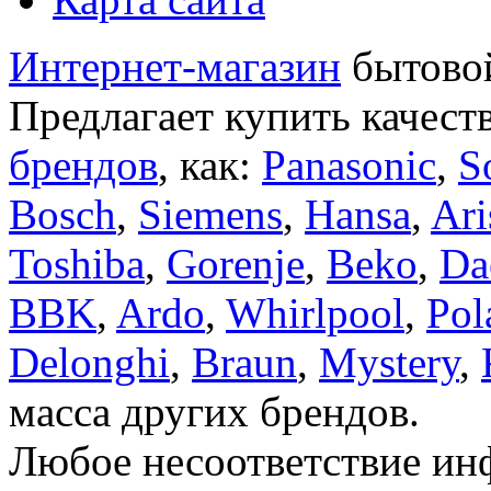
Интернет-магазин
бытовой
Предлагает купить качест
брендов
, как:
Panasonic
,
S
Bosch
,
Siemens
,
Hansa
,
Ari
Toshiba
,
Gorenje
,
Beko
,
Da
BBK
,
Ardo
,
Whirlpool
,
Pol
Delonghi
,
Braun
,
Mystery
,
масса других брендов.
Любое несоответствие инф