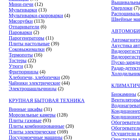
Вышивальны
Мини-печи
(12)
Оверлоки
(7)
Мультиварки
(13)
Распошивал
Мультиварки-скороварки
(4)
Швейные ма
Мясорубки
(113)
Отпариватели
(6)
АВТОМОБИ
Пароварки
(2)
Парогенераторы
(11)
Автомагнит
Плиты настольные
(39)
Акустика ав
Соковыжималки
(9)
Видеорегист
Термопоты
(16)
Видеорегистр
Тостеры
(22)
Пуско-зарядн
Утюги
(13)
Радар-детект
Фритюрницы
(4)
Холодильник
Хлебопечи, хлебопечки
(20)
Чайники электрические
(44)
КЛИМАТИЧ
Электрошашлычницы
(2)
Биокамины
(
Вентиляторы
КРУПНАЯ БЫТОВАЯ ТЕХНИКА
Водонагрева
Винные шкафы
(31)
Кондиционе
Морозильные камеры
(128)
Кондиционе
Плиты газовые
(93)
Обогревател
Плиты комбинированные
(20)
Обогревател
Плиты электрические
(169)
Осушители в
Посудомоечные машины
(53)
Очистители 