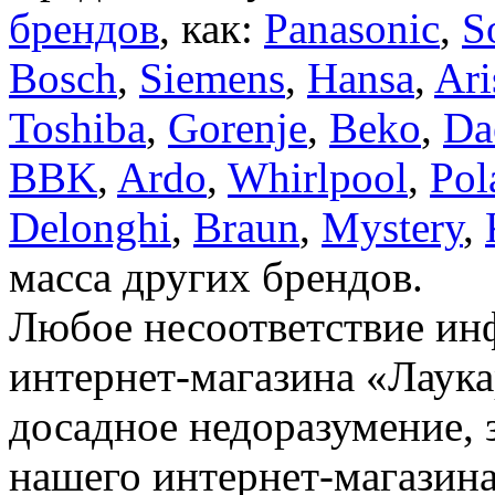
брендов
, как:
Panasonic
,
S
Bosch
,
Siemens
,
Hansa
,
Ari
Toshiba
,
Gorenje
,
Beko
,
Da
BBK
,
Ardo
,
Whirlpool
,
Pol
Delonghi
,
Braun
,
Mystery
,
масса других брендов.
Любое несоответствие инф
интернет-магазина «Лаука
досадное недоразумение, 
нашего интернет-магазина