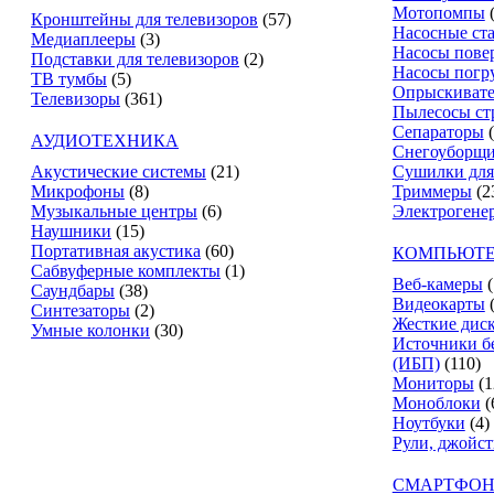
Мотопомпы
Кронштейны для телевизоров
(57)
Насосные ст
Медиаплееры
(3)
Насосы пове
Подставки для телевизоров
(2)
Насосы погр
ТВ тумбы
(5)
Опрыскиват
Телевизоры
(361)
Пылесосы ст
Сепараторы
АУДИОТЕХНИКА
Снегоуборщ
Акустические системы
(21)
Сушилки для
Микрофоны
(8)
Триммеры
(2
Музыкальные центры
(6)
Электрогене
Наушники
(15)
Портативная акустика
(60)
КОМПЬЮТЕ
Сабвуферные комплекты
(1)
Веб-камеры
(
Саундбары
(38)
Видеокарты
Синтезаторы
(2)
Жесткие дис
Умные колонки
(30)
Источники б
(ИБП)
(110)
Мониторы
(1
Моноблоки
(
Ноутбуки
(4)
Рули, джойс
СМАРТФОН