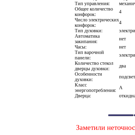
Тип управления:
механи
Общее количество
4
конфорок:
Число электрических
4
конфорок:
Тип духовки:
электри
Автоматика
нет
закипания:
Часы:
нет
Тип варочной
электри
панели:
Количество стекол
два
дверцы духовки:
Особенности
подсве
духовки:
Класс
A
энергопотребления:
Дверца:
откидн
Заметили неточно