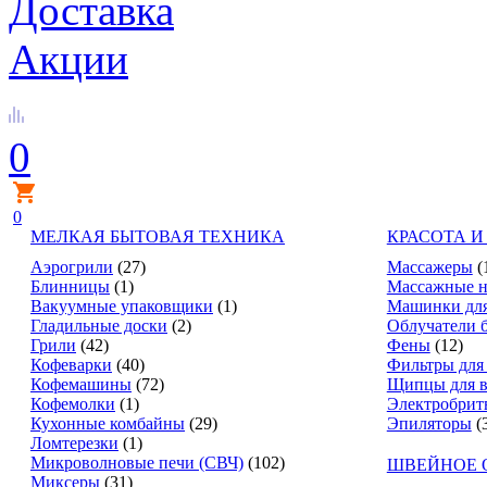
Доставка
Акции
0
0
МЕЛКАЯ БЫТОВАЯ ТЕХНИКА
КРАСОТА И
Аэрогрили
(27)
Массажеры
(
Блинницы
(1)
Массажные н
Вакуумные упаковщики
(1)
Машинки для
Гладильные доски
(2)
Облучатели 
Грили
(42)
Фены
(12)
Кофеварки
(40)
Фильтры для
Кофемашины
(72)
Щипцы для в
Кофемолки
(1)
Электробрит
Кухонные комбайны
(29)
Эпиляторы
(
Ломтерезки
(1)
Микроволновые печи (СВЧ)
(102)
ШВЕЙНОЕ 
Миксеры
(31)