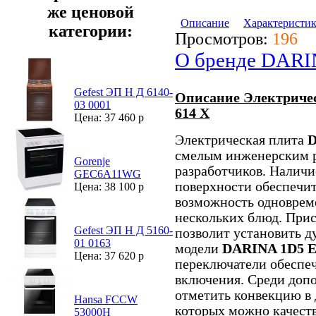
же ценовой
Описание
Характеристи
категории:
Просмотров:
196
О бренде DAR
Gefest ЭП Н Д 6140-
Описание Электриче
03 0001
614 X
Цена: 37 460 р
Электрическая плита
D
смелым инженерским 
Gorenje
разработчиков. Наличи
GEC6A11WG
поверхности обеспечи
Цена: 38 100 р
возможность одноврем
нескольких блюд. При
Gefest ЭП Н Д 5160-
позволит установить д
01 0163
модели
DARINA 1D5 E
Цена: 37 620 р
переключатели обеспеч
включения. Среди доп
отметить конвекцию в 
Hansa FCCW
которых можно качест
53000H