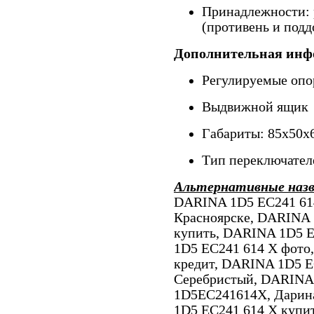
Принадлежности: р
(противень и подд
Дополнительная инф
Регулируемые оп
Выдвижной ящик
Габариты: 85х50х
Тип переключател
Альтернативные наз
DARINA 1D5 EC241 614
Красноярске, DARINA 
купить, DARINA 1D5 E
1D5 EC241 614 X фото
кредит, DARINA 1D5 E
Серебристый, DARINA 
1D5EC241614X, Дарин
1D5 EC241 614 X купи