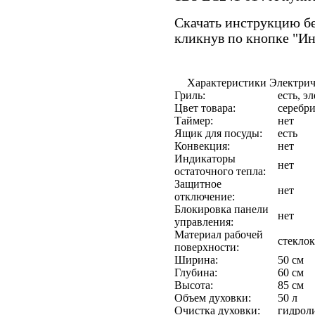
Скачать инструкцию бе
кликнув по кнопке "И
Характеристики Электри
Гриль:
есть, э
Цвет товара:
серебр
Таймер:
нет
Ящик для посуды:
есть
Конвекция:
нет
Индикаторы
нет
остаточного тепла:
Защитное
нет
отключение:
Блокировка панели
нет
управления:
Материал рабочей
стекло
поверхности:
Ширина:
50 см
Глубина:
60 см
Высота:
85 см
Объем духовки:
50 л
Очистка духовки:
гидрол