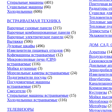
Стиральные машины
(401)
Приточная в
Сушильные машины
(66)
Радиаторы о
Холодильники
(606)
Сушилки для
Тепловентил
ВСТРАИВАЕМАЯ ТЕХНИКА
Тепловые за
Тепловые пу
Варочные газовые панели
(215)
Термостаты
(
Варочные комбинированные панели
(5)
Увлажнители
Варочные электрические панели
(423)
Вытяжки
(506)
ДОМ, САД,
Духовые шкафы
(496)
Измельчители пищевых отходов
(36)
Аэраторы
(14
Кофемашины встраиваемые
(12)
Воздуходувк
Микроволновые печи (СВЧ)
Газонокосил
встраиваемые
(116)
Доильные ап
Мойки кухонные
(3)
Зернодробил
Морозильные камеры встраиваемые
(24)
Измельчители
Подогреватели посуды
(2)
Инкубаторы 
Посудомоечные машины
Канализацио
встраиваемые
(167)
Кормоизмель
Смесители
(3)
Кусторезы
(7
Стиральные машины встраиваемые
(15)
Мойки высок
Холодильники встраиваемые
(116)
Мотоблоки
(
Мотобуры
(2
ТЕЛЕВИЗОРЫ
Мотокультив