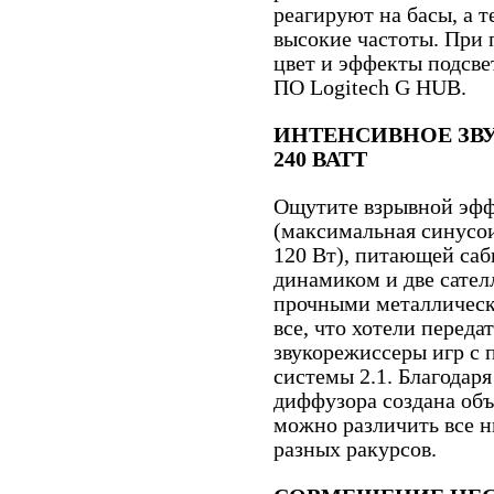
реагируют на басы, а т
высокие частоты. При
цвет и эффекты подсв
ПО Logitech G HUB.
ИНТЕНСИВНОЕ ЗВ
240 ВАТТ
Ощутите взрывной эфф
(максимальная синусо
120 Вт), питающей саб
динамиком и две сател
прочными металличес
все, что хотели переда
звукорежиссеры игр с
системы 2.1. Благодар
диффузора создана объ
можно различить все н
разных ракурсов.