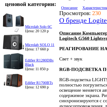
ценовой категории:
Описание
Характеристи
Просмотров:
230
О бренде Logit
Microlab Solo 6C
Цена: 20 120 р
Описание
Компьютер
Logitech G560
Lightsy
Microlab SOLO 11
РЕАГИРОВАНИЕ НА
Цена: 17 660 р
Свет + звук
Edifier R1280DBs
Black
RGB-ПОДСВЕТКА П
Цена: 11 850 р
RGB-подсветка LIGHT
Edifier R1700BTs
полностью погрузитьс
Цена: 12 690 р
освещение меняется ав
содержимое экрана. Ри
синхронизируются с с
аудиосопровождения, л