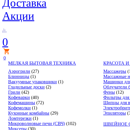
Доставка
Акции
0
0
МЕЛКАЯ БЫТОВАЯ ТЕХНИКА
КРАСОТА И
Аэрогрили
(27)
Массажеры
(
Блинницы
(1)
Массажные н
Вакуумные упаковщики
(1)
Машинки для
Гладильные доски
(2)
Облучатели 
Грили
(42)
Фены
(12)
Кофеварки
(40)
Фильтры для
Кофемашины
(72)
Щипцы для в
Кофемолки
(1)
Электробрит
Кухонные комбайны
(29)
Эпиляторы
(
Ломтерезки
(1)
Микроволновые печи (СВЧ)
(102)
ШВЕЙНОЕ 
Миксеры
(30)