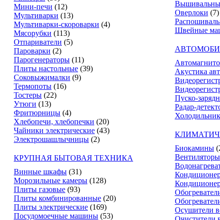
Вышивальны
Мини-печи
(12)
Оверлоки
(7)
Мультиварки
(13)
Распошивал
Мультиварки-скороварки
(4)
Швейные ма
Мясорубки
(113)
Отпариватели
(5)
АВТОМОБИ
Пароварки
(2)
Парогенераторы
(11)
Автомагнит
Плиты настольные
(39)
Акустика ав
Соковыжималки
(9)
Видеорегист
Термопоты
(16)
Видеорегистр
Тостеры
(22)
Пуско-зарядн
Утюги
(13)
Радар-детект
Фритюрницы
(4)
Холодильник
Хлебопечи, хлебопечки
(20)
Чайники электрические
(43)
КЛИМАТИЧ
Электрошашлычницы
(2)
Биокамины
(
Вентиляторы
КРУПНАЯ БЫТОВАЯ ТЕХНИКА
Водонагрева
Винные шкафы
(31)
Кондиционе
Морозильные камеры
(128)
Кондиционе
Плиты газовые
(93)
Обогревател
Плиты комбинированные
(20)
Обогревател
Плиты электрические
(169)
Осушители в
Посудомоечные машины
(53)
Очистители 