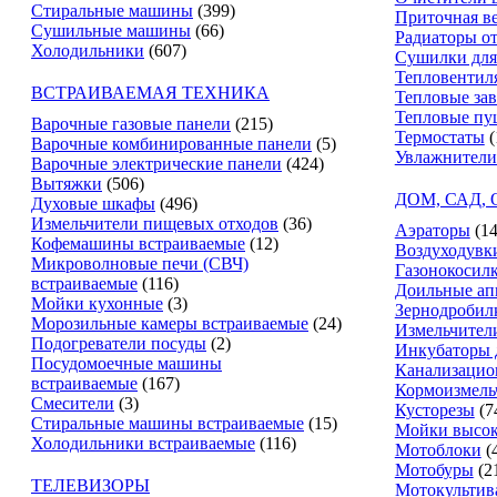
Стиральные машины
(399)
Приточная в
Сушильные машины
(66)
Радиаторы о
Холодильники
(607)
Сушилки для
Тепловентил
ВСТРАИВАЕМАЯ ТЕХНИКА
Тепловые за
Тепловые пу
Варочные газовые панели
(215)
Термостаты
(
Варочные комбинированные панели
(5)
Увлажнители
Варочные электрические панели
(424)
Вытяжки
(506)
ДОМ, САД,
Духовые шкафы
(496)
Измельчители пищевых отходов
(36)
Аэраторы
(14
Кофемашины встраиваемые
(12)
Воздуходувк
Микроволновые печи (СВЧ)
Газонокосил
встраиваемые
(116)
Доильные ап
Мойки кухонные
(3)
Зернодробил
Морозильные камеры встраиваемые
(24)
Измельчители
Подогреватели посуды
(2)
Инкубаторы 
Посудомоечные машины
Канализацио
встраиваемые
(167)
Кормоизмель
Смесители
(3)
Кусторезы
(7
Стиральные машины встраиваемые
(15)
Мойки высок
Холодильники встраиваемые
(116)
Мотоблоки
(
Мотобуры
(2
ТЕЛЕВИЗОРЫ
Мотокультив