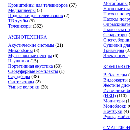
Мотопомпы
Кронштейны для телевизоров
(57)
Насосные ст
Медиаплееры
(3)
Насосы пове
Подставки для телевизоров
(2)
Насосы погр
ТВ тумбы
(5)
Опрыскиват
Телевизоры
(362)
Пылесосы ст
Сепараторы
АУДИОТЕХНИКА
Снегоуборщ
Акустические системы
(21)
Сушилки для
Микрофоны
(8)
Триммеры
(2
Музыкальные центры
(6)
Электрогене
Наушники
(15)
Портативная акустика
(60)
КОМПЬЮТЕ
Сабвуферные комплекты
(1)
Веб-камеры
(
Саундбары
(38)
Видеокарты
Синтезаторы
(2)
Жесткие дис
Умные колонки
(30)
Источники б
(ИБП)
(110)
Мониторы
(1
Моноблоки
(
Ноутбуки
(4)
Рули, джойс
СМАРТФОН