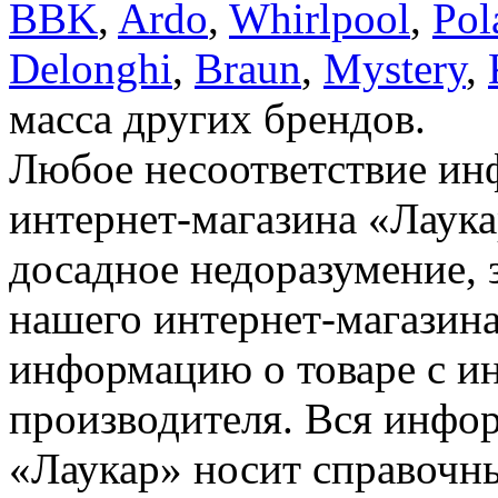
BBK
,
Ardo
,
Whirlpool
,
Pol
Delonghi
,
Braun
,
Mystery
,
масса других брендов.
Любое несоответствие инф
интернет-магазина «Лаука
досадное недоразумение, 
нашего интернет-магазина
информацию о товаре с и
производителя. Вся инфор
«Лаукар» носит справочны