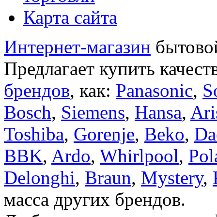
Карта сайта
Интернет-магазин
бытовой
Предлагает купить качест
брендов
, как:
Panasonic
,
S
Bosch
,
Siemens
,
Hansa
,
Ari
Toshiba
,
Gorenje
,
Beko
,
Da
BBK
,
Ardo
,
Whirlpool
,
Pol
Delonghi
,
Braun
,
Mystery
,
масса других брендов.