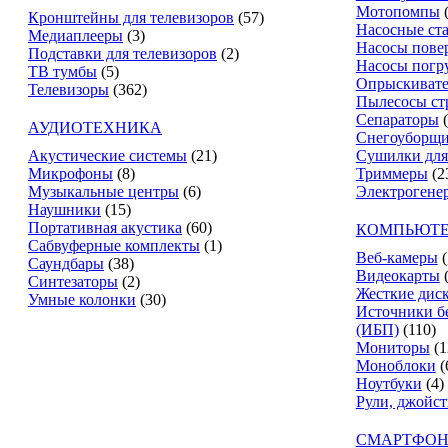
Мотопомпы
Кронштейны для телевизоров
(57)
Насосные ст
Медиаплееры
(3)
Насосы пове
Подставки для телевизоров
(2)
Насосы погр
ТВ тумбы
(5)
Опрыскиват
Телевизоры
(362)
Пылесосы ст
Сепараторы
АУДИОТЕХНИКА
Снегоуборщ
Акустические системы
(21)
Сушилки для
Микрофоны
(8)
Триммеры
(2
Музыкальные центры
(6)
Электрогене
Наушники
(15)
Портативная акустика
(60)
КОМПЬЮТЕ
Сабвуферные комплекты
(1)
Веб-камеры
(
Саундбары
(38)
Видеокарты
Синтезаторы
(2)
Жесткие дис
Умные колонки
(30)
Источники б
(ИБП)
(110)
Мониторы
(1
Моноблоки
(
Ноутбуки
(4)
Рули, джойс
СМАРТФОН