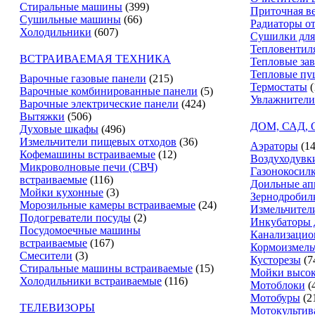
Стиральные машины
(399)
Приточная в
Сушильные машины
(66)
Радиаторы о
Холодильники
(607)
Сушилки для
Тепловентил
ВСТРАИВАЕМАЯ ТЕХНИКА
Тепловые за
Тепловые пу
Варочные газовые панели
(215)
Термостаты
(
Варочные комбинированные панели
(5)
Увлажнители
Варочные электрические панели
(424)
Вытяжки
(506)
ДОМ, САД,
Духовые шкафы
(496)
Измельчители пищевых отходов
(36)
Аэраторы
(14
Кофемашины встраиваемые
(12)
Воздуходувк
Микроволновые печи (СВЧ)
Газонокосил
встраиваемые
(116)
Доильные ап
Мойки кухонные
(3)
Зернодробил
Морозильные камеры встраиваемые
(24)
Измельчители
Подогреватели посуды
(2)
Инкубаторы 
Посудомоечные машины
Канализацио
встраиваемые
(167)
Кормоизмель
Смесители
(3)
Кусторезы
(7
Стиральные машины встраиваемые
(15)
Мойки высок
Холодильники встраиваемые
(116)
Мотоблоки
(
Мотобуры
(2
ТЕЛЕВИЗОРЫ
Мотокультив