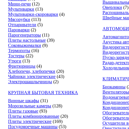
Вышивальны
Мини-печи
(12)
Оверлоки
(7)
Мультиварки
(13)
Распошивал
Мультиварки-скороварки
(4)
Швейные ма
Мясорубки
(113)
Отпариватели
(5)
АВТОМОБИ
Пароварки
(2)
Парогенераторы
(11)
Автомагнит
Плиты настольные
(39)
Акустика ав
Соковыжималки
(9)
Видеорегист
Термопоты
(16)
Видеорегистр
Тостеры
(22)
Пуско-зарядн
Утюги
(13)
Радар-детект
Фритюрницы
(4)
Холодильник
Хлебопечи, хлебопечки
(20)
Чайники электрические
(43)
КЛИМАТИЧ
Электрошашлычницы
(2)
Биокамины
(
Вентиляторы
КРУПНАЯ БЫТОВАЯ ТЕХНИКА
Водонагрева
Винные шкафы
(31)
Кондиционе
Морозильные камеры
(128)
Кондиционе
Плиты газовые
(93)
Обогревател
Плиты комбинированные
(20)
Обогревател
Плиты электрические
(169)
Осушители в
Посудомоечные машины
(53)
Очистители 