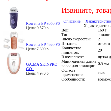
Извините, това
Описание
Характеристи
Rowenta EP 8050 F0
Характеристики
Цена: 9 570 р
Вес:
160 г
Тип:
эпилят
Число скоростей:
2
Питание:
от сети
Rowenta EP 4920 F0
Количество
Цена: 7 800 р
20
пинцетов:
В комплекте:
щетка д
Минимальная длина
0.5 мм
GA.MA SKINPRO
волос для эпиляции:
GO1
Область
тело
Цена: 4 970 р
применения:
Особенности:
возмож