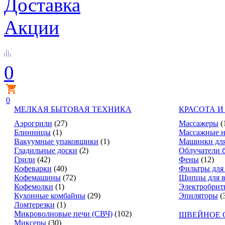
Доставка
Акции
0
0
МЕЛКАЯ БЫТОВАЯ ТЕХНИКА
КРАСОТА И
Аэрогрили
(27)
Массажеры
(
Блинницы
(1)
Массажные н
Вакуумные упаковщики
(1)
Машинки для
Гладильные доски
(2)
Облучатели 
Грили
(42)
Фены
(12)
Кофеварки
(40)
Фильтры для
Кофемашины
(72)
Щипцы для в
Кофемолки
(1)
Электробрит
Кухонные комбайны
(29)
Эпиляторы
(
Ломтерезки
(1)
Микроволновые печи (СВЧ)
(102)
ШВЕЙНОЕ 
Миксеры
(30)