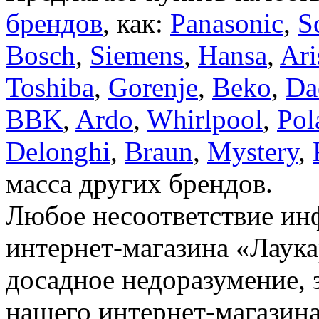
брендов
, как:
Panasonic
,
S
Bosch
,
Siemens
,
Hansa
,
Ari
Toshiba
,
Gorenje
,
Beko
,
Da
BBK
,
Ardo
,
Whirlpool
,
Pol
Delonghi
,
Braun
,
Mystery
,
масса других брендов.
Любое несоответствие инф
интернет-магазина «Лаука
досадное недоразумение, 
нашего интернет-магазина