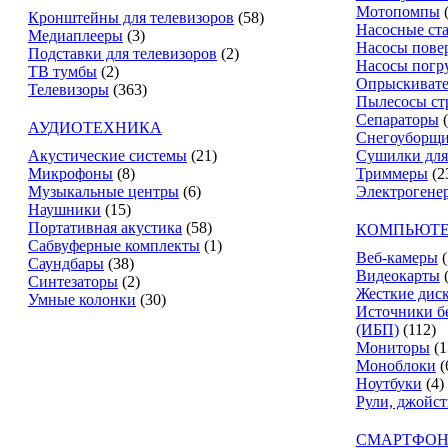
Мотопомпы
Кронштейны для телевизоров
(58)
Насосные ст
Медиаплееры
(3)
Насосы пове
Подставки для телевизоров
(2)
Насосы погр
ТВ тумбы
(2)
Опрыскиват
Телевизоры
(363)
Пылесосы ст
Сепараторы
АУДИОТЕХНИКА
Снегоуборщ
Акустические системы
(21)
Сушилки для
Микрофоны
(8)
Триммеры
(2
Музыкальные центры
(6)
Электрогене
Наушники
(15)
Портативная акустика
(58)
КОМПЬЮТЕ
Сабвуферные комплекты
(1)
Веб-камеры
(
Саундбары
(38)
Видеокарты
Синтезаторы
(2)
Жесткие дис
Умные колонки
(30)
Источники б
(ИБП)
(112)
Мониторы
(1
Моноблоки
(
Ноутбуки
(4)
Рули, джойс
СМАРТФОН