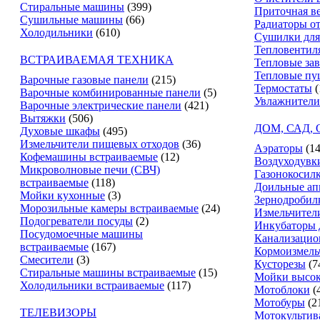
Стиральные машины
(399)
Приточная в
Сушильные машины
(66)
Радиаторы о
Холодильники
(610)
Сушилки для
Тепловентил
ВСТРАИВАЕМАЯ ТЕХНИКА
Тепловые за
Тепловые пу
Варочные газовые панели
(215)
Термостаты
(
Варочные комбинированные панели
(5)
Увлажнители
Варочные электрические панели
(421)
Вытяжки
(506)
ДОМ, САД,
Духовые шкафы
(495)
Измельчители пищевых отходов
(36)
Аэраторы
(14
Кофемашины встраиваемые
(12)
Воздуходувк
Микроволновые печи (СВЧ)
Газонокосил
встраиваемые
(118)
Доильные ап
Мойки кухонные
(3)
Зернодробил
Морозильные камеры встраиваемые
(24)
Измельчители
Подогреватели посуды
(2)
Инкубаторы 
Посудомоечные машины
Канализацио
встраиваемые
(167)
Кормоизмель
Смесители
(3)
Кусторезы
(7
Стиральные машины встраиваемые
(15)
Мойки высок
Холодильники встраиваемые
(117)
Мотоблоки
(
Мотобуры
(2
ТЕЛЕВИЗОРЫ
Мотокультив