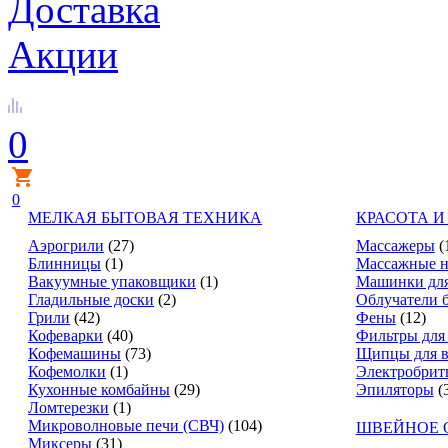
Доставка
Акции
0
0
МЕЛКАЯ БЫТОВАЯ ТЕХНИКА
КРАСОТА И
Аэрогрили
(27)
Массажеры
(
Блинницы
(1)
Массажные н
Вакуумные упаковщики
(1)
Машинки для
Гладильные доски
(2)
Облучатели 
Грили
(42)
Фены
(12)
Кофеварки
(40)
Фильтры для
Кофемашины
(73)
Щипцы для в
Кофемолки
(1)
Электробрит
Кухонные комбайны
(29)
Эпиляторы
(
Ломтерезки
(1)
Микроволновые печи (СВЧ)
(104)
ШВЕЙНОЕ 
Миксеры
(31)