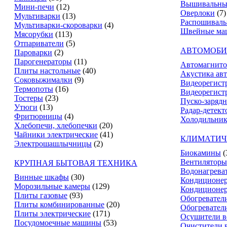
Вышивальны
Мини-печи
(12)
Оверлоки
(7)
Мультиварки
(13)
Распошивал
Мультиварки-скороварки
(4)
Швейные ма
Мясорубки
(113)
Отпариватели
(5)
АВТОМОБИ
Пароварки
(2)
Парогенераторы
(11)
Автомагнит
Плиты настольные
(40)
Акустика ав
Соковыжималки
(9)
Видеорегист
Термопоты
(16)
Видеорегистр
Тостеры
(23)
Пуско-зарядн
Утюги
(13)
Радар-детект
Фритюрницы
(4)
Холодильник
Хлебопечи, хлебопечки
(20)
Чайники электрические
(41)
КЛИМАТИЧ
Электрошашлычницы
(2)
Биокамины
(
Вентиляторы
КРУПНАЯ БЫТОВАЯ ТЕХНИКА
Водонагрева
Винные шкафы
(30)
Кондиционе
Морозильные камеры
(129)
Кондиционе
Плиты газовые
(93)
Обогревател
Плиты комбинированные
(20)
Обогревател
Плиты электрические
(171)
Осушители в
Посудомоечные машины
(53)
Очистители 