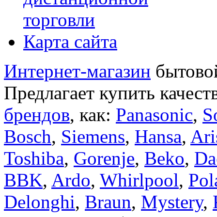
торговли
Карта сайта
Интернет-магазин
бытовой
Предлагает купить качест
брендов
, как:
Panasonic
,
S
Bosch
,
Siemens
,
Hansa
,
Ari
Toshiba
,
Gorenje
,
Beko
,
Da
BBK
,
Ardo
,
Whirlpool
,
Pol
Delonghi
,
Braun
,
Mystery
,