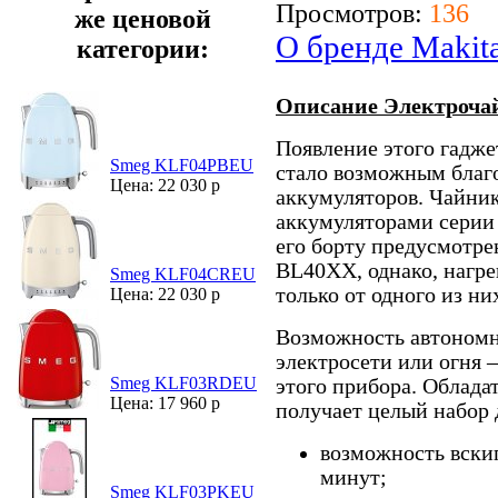
Просмотров:
136
же ценовой
О бренде Makit
категории:
Описание Электроча
Появление этого гадже
Smeg KLF04PBEU
стало возможным благ
Цена: 22 030 р
аккумуляторов. Чайни
аккумуляторами серии
его борту предусмотре
BL40XX, однако, нагре
Smeg KLF04CREU
только от одного из ни
Цена: 22 030 р
Возможность автономн
электросети или огня 
Smeg KLF03RDEU
этого прибора. Облада
Цена: 17 960 р
получает целый набор
возможность вскип
минут;
Smeg KLF03PKEU