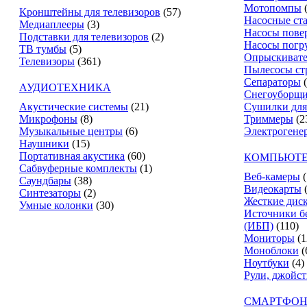
Мотопомпы
Кронштейны для телевизоров
(57)
Насосные ст
Медиаплееры
(3)
Насосы пове
Подставки для телевизоров
(2)
Насосы погр
ТВ тумбы
(5)
Опрыскиват
Телевизоры
(361)
Пылесосы ст
Сепараторы
АУДИОТЕХНИКА
Снегоуборщ
Акустические системы
(21)
Сушилки для
Микрофоны
(8)
Триммеры
(2
Музыкальные центры
(6)
Электрогене
Наушники
(15)
Портативная акустика
(60)
КОМПЬЮТЕ
Сабвуферные комплекты
(1)
Веб-камеры
(
Саундбары
(38)
Видеокарты
Синтезаторы
(2)
Жесткие дис
Умные колонки
(30)
Источники б
(ИБП)
(110)
Мониторы
(1
Моноблоки
(
Ноутбуки
(4)
Рули, джойс
СМАРТФОН