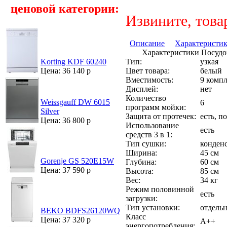
ценовой категории:
Извините, това
Описание
Характеристи
Характеристики Посуд
Тип:
узкая
Korting KDF 60240
Цвет товара:
белый
Цена: 36 140 р
Вместимость:
9 комп
Дисплей:
нет
Количество
Weissgauff DW 6015
6
программ мойки:
Silver
Защита от протечек:
есть, п
Цена: 36 800 р
Использование
есть
средств 3 в 1:
Тип сушки:
конден
Ширина:
45 см
Gorenje GS 520E15W
Глубина:
60 см
Цена: 37 590 р
Высота:
85 см
Вес:
34 кг
Режим половинной
есть
загрузки:
Тип установки:
отдельн
BEKO BDFS26120WQ
Класс
Цена: 37 320 р
A++
энергопотребления: