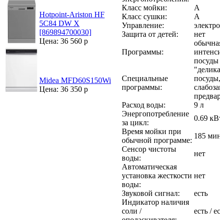
Класс мойки:
A
Hotpoint-Ariston HF
Класс сушки:
A
5C84 DW X
Управление:
электр
[869894700030]
Защита от детей:
нет
Цена: 36 560 р
обычна
Программы:
интенс
посуды
"делик
Специальные
посуды
Midea MFD60S150Wi
программы:
слабоз
Цена: 36 350 р
предва
Расход воды:
9 л
Энергопотребление
0.69 кВ
за цикл:
Время мойки при
185 ми
обычной программе:
Сенсор чистоты
нет
воды:
Автоматическая
установка жесткости
нет
воды:
Звуковой сигнал:
есть
Индикатор наличия
соли /
есть / е
ополаскивателя: