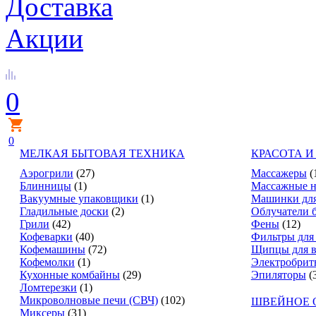
Доставка
Акции
0
0
МЕЛКАЯ БЫТОВАЯ ТЕХНИКА
КРАСОТА И
Аэрогрили
(27)
Массажеры
(
Блинницы
(1)
Массажные н
Вакуумные упаковщики
(1)
Машинки для
Гладильные доски
(2)
Облучатели 
Грили
(42)
Фены
(12)
Кофеварки
(40)
Фильтры для
Кофемашины
(72)
Щипцы для в
Кофемолки
(1)
Электробрит
Кухонные комбайны
(29)
Эпиляторы
(
Ломтерезки
(1)
Микроволновые печи (СВЧ)
(102)
ШВЕЙНОЕ 
Миксеры
(31)