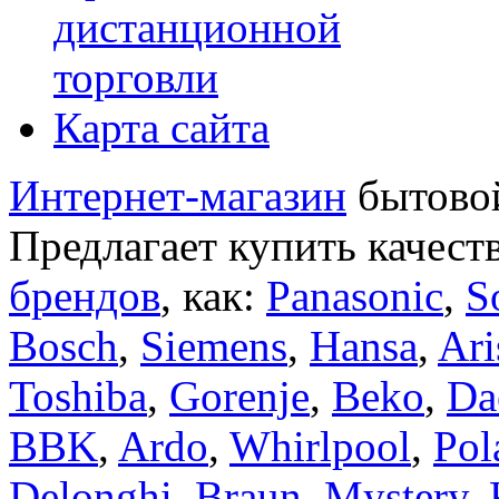
дистанционной
торговли
Карта сайта
Интернет-магазин
бытовой
Предлагает купить качест
брендов
, как:
Panasonic
,
S
Bosch
,
Siemens
,
Hansa
,
Ari
Toshiba
,
Gorenje
,
Beko
,
Da
BBK
,
Ardo
,
Whirlpool
,
Pol
Delonghi
,
Braun
,
Mystery
,