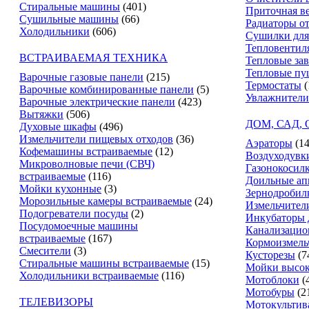
Стиральные машины
(401)
Приточная в
Сушильные машины
(66)
Радиаторы о
Холодильники
(606)
Сушилки для
Тепловентил
ВСТРАИВАЕМАЯ ТЕХНИКА
Тепловые за
Тепловые пу
Варочные газовые панели
(215)
Термостаты
(
Варочные комбинированные панели
(5)
Увлажнители
Варочные электрические панели
(423)
Вытяжки
(506)
ДОМ, САД,
Духовые шкафы
(496)
Измельчители пищевых отходов
(36)
Аэраторы
(14
Кофемашины встраиваемые
(12)
Воздуходувк
Микроволновые печи (СВЧ)
Газонокосил
встраиваемые
(116)
Доильные ап
Мойки кухонные
(3)
Зернодробил
Морозильные камеры встраиваемые
(24)
Измельчители
Подогреватели посуды
(2)
Инкубаторы 
Посудомоечные машины
Канализацио
встраиваемые
(167)
Кормоизмель
Смесители
(3)
Кусторезы
(7
Стиральные машины встраиваемые
(15)
Мойки высок
Холодильники встраиваемые
(116)
Мотоблоки
(
Мотобуры
(2
ТЕЛЕВИЗОРЫ
Мотокультив