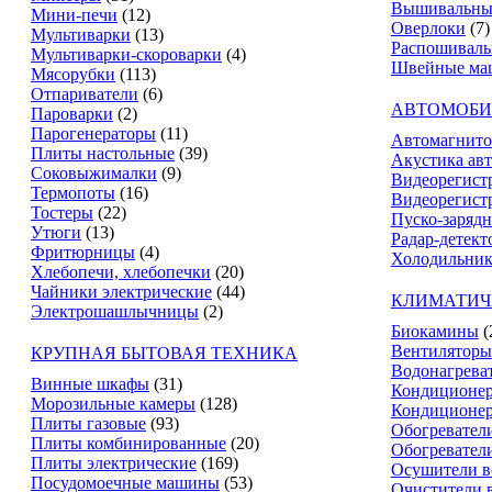
Вышивальны
Мини-печи
(12)
Оверлоки
(7)
Мультиварки
(13)
Распошивал
Мультиварки-скороварки
(4)
Швейные ма
Мясорубки
(113)
Отпариватели
(6)
АВТОМОБИ
Пароварки
(2)
Парогенераторы
(11)
Автомагнит
Плиты настольные
(39)
Акустика ав
Соковыжималки
(9)
Видеорегист
Термопоты
(16)
Видеорегистр
Тостеры
(22)
Пуско-зарядн
Утюги
(13)
Радар-детект
Фритюрницы
(4)
Холодильник
Хлебопечи, хлебопечки
(20)
Чайники электрические
(44)
КЛИМАТИЧ
Электрошашлычницы
(2)
Биокамины
(
Вентиляторы
КРУПНАЯ БЫТОВАЯ ТЕХНИКА
Водонагрева
Винные шкафы
(31)
Кондиционе
Морозильные камеры
(128)
Кондиционе
Плиты газовые
(93)
Обогревател
Плиты комбинированные
(20)
Обогревател
Плиты электрические
(169)
Осушители в
Посудомоечные машины
(53)
Очистители 