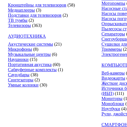
Мотопомпы
Кронштейны для телевизоров
(58)
Насосные ст
Медиаплееры
(3)
Насосы пове
Подставки для телевизоров
(2)
Насосы пог
ТВ тумбы
(2)
Опрыскиват
Телевизоры
(363)
Пылесосы ст
Сепараторы
АУДИОТЕХНИКА
Снегоуборщ
Акустические системы
(21)
Сушилки для
Микрофоны
(8)
Триммеры
(2
Музыкальные центры
(6)
Электрогене
Наушники
(15)
Портативная акустика
(60)
КОМПЬЮТЕ
Сабвуферные комплекты
(1)
Веб-камеры
Саундбары
(38)
Видеокарты
Синтезаторы
(2)
Жесткие дис
Умные колонки
(30)
Источники б
(ИБП)
(111)
Мониторы
(
Моноблоки
(
Ноутбуки
(4)
Рули, джойс
СМАРТФОН