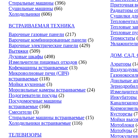
Стиральные машины
(396)
Приточная в
Сушильные машины
(66)
Радиаторы о
Холодильники
(606)
Сушилки для
Тепловентил
ВСТРАИВАЕМАЯ ТЕХНИКА
Тепловые за
Тепловые п
Варочные газовые панели
(217)
Термостаты
Варочные комбинированные панели
(5)
Увлажнители
Варочные электрические панели
(429)
Вытяжки
(509)
ДОМ, САД,
Духовые шкафы
(498)
Измельчители пищевых отходов
(36)
Аэраторы
(1
Кофемашины встраиваемые
(13)
Воздуходувк
Микроволновые печи (СВЧ)
Газонокосил
встраиваемые
(118)
Доильные ап
Мойки кухонные
(3)
Зернодробил
Морозильные камеры встраиваемые
(24)
Измельчител
Подогреватели посуды
(2)
Инкубаторы 
Посудомоечные машины
Канализацио
встраиваемые
(168)
Кормоизмель
Смесители
(3)
Кусторезы
(7
Стиральные машины встраиваемые
(15)
Мойки высок
Холодильники встраиваемые
(116)
Мотоблоки
(
Мотобуры
(2
ТЕЛЕВИЗОРЫ
Мотокультив