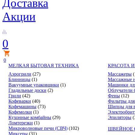
Доставка
Акции
0
0
МЕЛКАЯ БЫТОВАЯ ТЕХНИКА
КРАСОТА И
Аэрогрили
(27)
Массажеры
(
Блинницы
(1)
Массажные 
Вакуумные упаковщики
(1)
Машинки дл
Гладильные доски
(2)
Облучатели 
Грили
(42)
Фены
(12)
Кофеварки
(40)
Фильтры для
Кофемашины
(73)
Щипцы для 
Кофемолки
(1)
Электробри
Кухонные комбайны
(29)
Эпиляторы
(
Ломтерезки
(1)
Микроволновые печи (СВЧ)
(102)
ШВЕЙНОЕ 
Миксеры
(31)