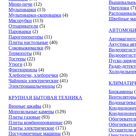
Вышивальны
Мини-печи
(12)
Оверлоки
(7)
Мультиварки
(13)
Распошивал
Мультиварки-скороварки
(4)
Швейные м
Мясорубки
(113)
Отпариватели
(5)
АВТОМОБИ
Пароварки
(2)
Парогенераторы
(11)
Автомагнит
Плиты настольные
(40)
Акустика ав
Соковыжималки
(9)
Видеорегист
Термопоты
(16)
Видеорегист
Тостеры
(22)
Пуско-заряд
Утюги
(13)
Радар-детек
Фритюрницы
(4)
Холодильник
Хлебопечи, хлебопечки
(20)
Чайники электрические
(41)
КЛИМАТИЧ
Электрошашлычницы
(2)
Биокамины
Вентилятор
КРУПНАЯ БЫТОВАЯ ТЕХНИКА
Водонагрева
Винные шкафы
(31)
Кондиционе
Морозильные камеры
(129)
Кондиционе
Плиты газовые
(93)
Обогревател
Плиты комбинированные
(20)
Обогревател
Плиты электрические
(171)
Осушители в
Посудомоечные машины
(53)
Очистители 