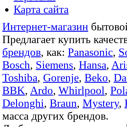
Карта сайта
Интернет-магазин
бытовой
Предлагает купить качест
брендов
, как:
Panasonic
,
S
Bosch
,
Siemens
,
Hansa
,
Ari
Toshiba
,
Gorenje
,
Beko
,
Da
BBK
,
Ardo
,
Whirlpool
,
Pol
Delonghi
,
Braun
,
Mystery
,
масса других брендов.