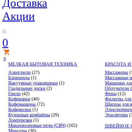
Доставка
Акции
0
0
МЕЛКАЯ БЫТОВАЯ ТЕХНИКА
КРАСОТА И
Аэрогрили
(27)
Массажеры
(
Блинницы
(1)
Массажные н
Вакуумные упаковщики
(1)
Машинки для
Гладильные доски
(2)
Облучатели 
Грили
(42)
Фены
(12)
Кофеварки
(40)
Фильтры для
Кофемашины
(72)
Щипцы для в
Кофемолки
(1)
Электробрит
Кухонные комбайны
(29)
Эпиляторы
(
Ломтерезки
(1)
Микроволновые печи (СВЧ)
(102)
ШВЕЙНОЕ 
Миксеры
(30)