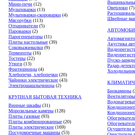
Вышивальны
Мини-печи
(12)
Оверлоки
(7)
Мультиварки
(13)
Распошивал
Мультиварки-скороварки
(4)
Швейные ма
Мясорубки
(113)
Отпариватели
(5)
АВТОМОБИ
Пароварки
(2)
Парогенераторы
(11)
Автомагнит
Плиты настольные
(39)
Акустика ав
Соковыжималки
(9)
Видеорегист
Термопоты
(16)
Видеорегистр
Тостеры
(22)
Пуско-зарядн
Утюги
(13)
Радар-детект
Фритюрницы
(4)
Холодильник
Хлебопечи, хлебопечки
(20)
Чайники электрические
(43)
КЛИМАТИЧ
Электрошашлычницы
(2)
Биокамины
(
Вентиляторы
КРУПНАЯ БЫТОВАЯ ТЕХНИКА
Водонагрева
Винные шкафы
(31)
Кондиционе
Морозильные камеры
(128)
Кондиционе
Плиты газовые
(93)
Обогревател
Плиты комбинированные
(20)
Обогревател
Плиты электрические
(169)
Осушители в
Посудомоечные машины
(53)
Очистители 