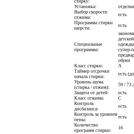
стирку:
Установка:
отдельн
Выбор скорости
есть
отжима:
Программа стирки
есть
шерсти:
экономи
детской
Специальные
одежды
программы:
супер-п
предвар
обуви
Класс стирки:
A
Таймер отсрочки
есть (до
начала стирки:
Уровень шума
59 / 73 
(стирка / отжим):
Защита от детей:
есть
Класс отжима:
C
Контроль
есть
дисбаланса:
Контроль за уровнем
есть
пены:
Количество
16
программ стирки: