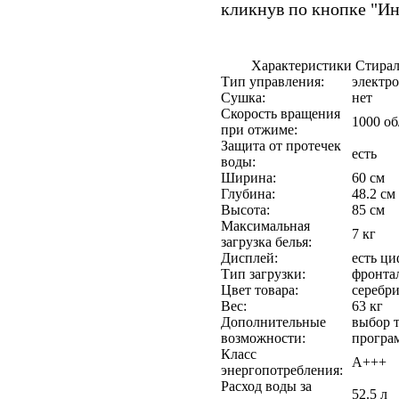
кликнув по кнопке "И
Характеристики Стирал
Тип управления:
электр
Сушка:
нет
Скорость вращения
1000 о
при отжиме:
Защита от протечек
есть
воды:
Ширина:
60 см
Глубина:
48.2 см
Высота:
85 см
Максимальная
7 кг
загрузка белья:
Дисплей:
есть ц
Тип загрузки:
фронта
Цвет товара:
серебр
Вес:
63 кг
Дополнительные
выбор 
возможности:
програ
Класс
A+++
энергопотребления:
Расход воды за
52.5 л