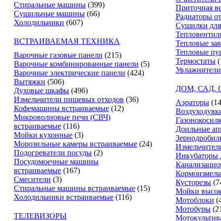
Стиральные машины
(399)
Приточная в
Сушильные машины
(66)
Радиаторы о
Холодильники
(607)
Сушилки для
Тепловентил
ВСТРАИВАЕМАЯ ТЕХНИКА
Тепловые за
Тепловые пу
Варочные газовые панели
(215)
Термостаты
(
Варочные комбинированные панели
(5)
Увлажнители
Варочные электрические панели
(424)
Вытяжки
(506)
ДОМ, САД,
Духовые шкафы
(496)
Измельчители пищевых отходов
(36)
Аэраторы
(14
Кофемашины встраиваемые
(12)
Воздуходувк
Микроволновые печи (СВЧ)
Газонокосил
встраиваемые
(116)
Доильные ап
Мойки кухонные
(3)
Зернодробил
Морозильные камеры встраиваемые
(24)
Измельчители
Подогреватели посуды
(2)
Инкубаторы 
Посудомоечные машины
Канализацио
встраиваемые
(167)
Кормоизмель
Смесители
(3)
Кусторезы
(7
Стиральные машины встраиваемые
(15)
Мойки высок
Холодильники встраиваемые
(116)
Мотоблоки
(
Мотобуры
(2
ТЕЛЕВИЗОРЫ
Мотокультив