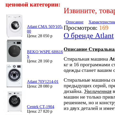
ценовой категории:
Извините, това
Описание
Характеристи
Просмотров:
169
Atlant СМА 50У105-
00
О бренде Atlant
Цена: 28 050 р
Описание Стиральная
BEKO WSPE 6H616
S
Стиральная машина
At
Цена: 28 160 р
кг и 16 программами с
одежды станет вашим
Стиральные машины с
Atlant 70У1214-01
предыдущих серий, пр
Цена: 28 080 р
дизайна.
Увеличенная
в
машин не только прив
решением, но и констр
Centek CT-1904
из двух деталей и имее
Цена: 27 820 р