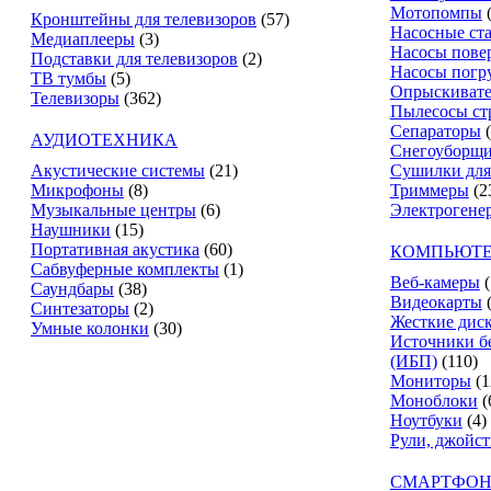
Мотопомпы
Кронштейны для телевизоров
(57)
Насосные ст
Медиаплееры
(3)
Насосы пове
Подставки для телевизоров
(2)
Насосы погр
ТВ тумбы
(5)
Опрыскиват
Телевизоры
(362)
Пылесосы ст
Сепараторы
АУДИОТЕХНИКА
Снегоуборщ
Акустические системы
(21)
Сушилки для
Микрофоны
(8)
Триммеры
(2
Музыкальные центры
(6)
Электрогене
Наушники
(15)
Портативная акустика
(60)
КОМПЬЮТЕ
Сабвуферные комплекты
(1)
Веб-камеры
(
Саундбары
(38)
Видеокарты
Синтезаторы
(2)
Жесткие дис
Умные колонки
(30)
Источники б
(ИБП)
(110)
Мониторы
(1
Моноблоки
(
Ноутбуки
(4)
Рули, джойс
СМАРТФОН