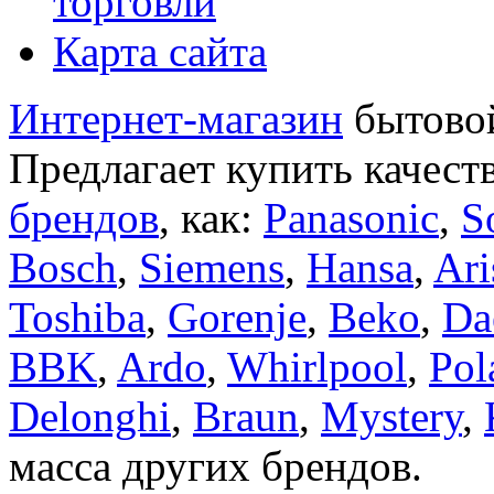
торговли
Карта сайта
Интернет-магазин
бытовой
Предлагает купить качест
брендов
, как:
Panasonic
,
S
Bosch
,
Siemens
,
Hansa
,
Ari
Toshiba
,
Gorenje
,
Beko
,
Da
BBK
,
Ardo
,
Whirlpool
,
Pol
Delonghi
,
Braun
,
Mystery
,
масса других брендов.