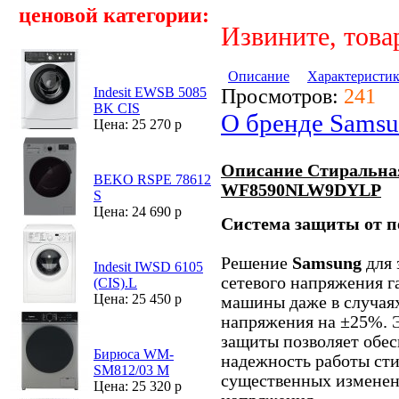
ценовой категории:
Извините, това
Описание
Характеристи
Просмотров:
241
Indesit EWSB 5085
BK CIS
О бренде Sams
Цена: 25 270 р
Описание Стиральна
BEKO RSPE 78612
WF8590NLW9DYLP
S
Цена: 24 690 р
Система защиты от п
Решение
Samsung
для 
Indesit IWSD 6105
сетевого напряжения г
(CIS).L
Цена: 25 450 р
машины даже в случая
напряжения на ±25%. 
защиты позволяет обес
Бирюса WM-
надежность работы ст
SM812/03 M
существенных изменен
Цена: 25 320 р