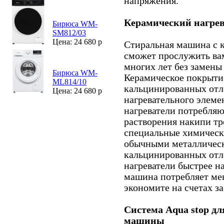
напряжения.
Керамический нагрев
Бирюса WM-
SM812/03
Цена: 24 680 р
Стиральная машина с 
сможет прослужить вам
многих лет без замены
Бирюса WM-
Керамическое покрыти
ML814/10
кальцинированных отл
Цена: 24 680 р
нагревательного элем
нагреватели потребляю
растворения накипи тр
специальные химически
обычными металлическ
кальцинированных отл
нагреватели быстрее н
машина потребляет ме
экономите на счетах за
Система Аqua stop дл
машины