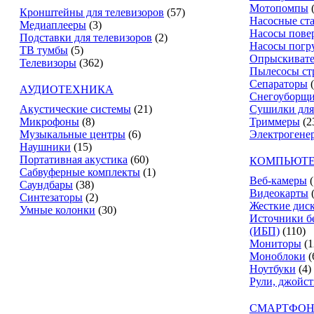
Мотопомпы
Кронштейны для телевизоров
(57)
Насосные ст
Медиаплееры
(3)
Насосы пове
Подставки для телевизоров
(2)
Насосы погр
ТВ тумбы
(5)
Опрыскиват
Телевизоры
(362)
Пылесосы ст
Сепараторы
АУДИОТЕХНИКА
Снегоуборщ
Акустические системы
(21)
Сушилки для
Микрофоны
(8)
Триммеры
(2
Музыкальные центры
(6)
Электрогене
Наушники
(15)
Портативная акустика
(60)
КОМПЬЮТЕ
Сабвуферные комплекты
(1)
Веб-камеры
(
Саундбары
(38)
Видеокарты
Синтезаторы
(2)
Жесткие дис
Умные колонки
(30)
Источники б
(ИБП)
(110)
Мониторы
(1
Моноблоки
(
Ноутбуки
(4)
Рули, джойс
СМАРТФОН