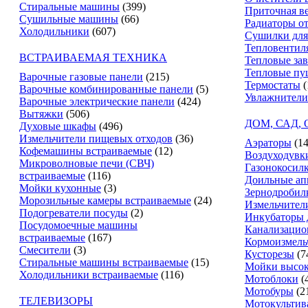
Стиральные машины
(399)
Приточная в
Сушильные машины
(66)
Радиаторы о
Холодильники
(607)
Сушилки для
Тепловентил
ВСТРАИВАЕМАЯ ТЕХНИКА
Тепловые за
Тепловые пу
Варочные газовые панели
(215)
Термостаты
(
Варочные комбинированные панели
(5)
Увлажнители
Варочные электрические панели
(424)
Вытяжки
(506)
ДОМ, САД,
Духовые шкафы
(496)
Измельчители пищевых отходов
(36)
Аэраторы
(14
Кофемашины встраиваемые
(12)
Воздуходувк
Микроволновые печи (СВЧ)
Газонокосил
встраиваемые
(116)
Доильные ап
Мойки кухонные
(3)
Зернодробил
Морозильные камеры встраиваемые
(24)
Измельчители
Подогреватели посуды
(2)
Инкубаторы 
Посудомоечные машины
Канализацио
встраиваемые
(167)
Кормоизмель
Смесители
(3)
Кусторезы
(7
Стиральные машины встраиваемые
(15)
Мойки высок
Холодильники встраиваемые
(116)
Мотоблоки
(
Мотобуры
(2
ТЕЛЕВИЗОРЫ
Мотокультив