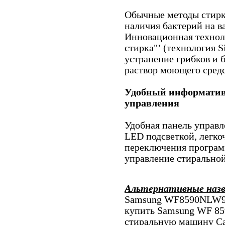
Обычные методы стирк
наличия бактерий на в
Инновационная технол
стирка"’ (технология S
устранение грибков и б
раствор моющего средс
Удобный информатив
управления
Удобная панель управл
LED подсветкой, легко
переключения програм
управление стирально
Альтернативные наз
Samsung WF8590NLW9D
купить Samsung WF 8
стиральную машину С