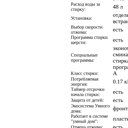
Расход воды за
48 л
стирку:
отдел
Установка:
встра
Выбор скорости
есть
отжима:
Программа стирки
есть
шерсти:
эконо
смина
Специальные
программы:
стирк
прогр
A
Класс стирки:
Потребляемая
0.17 
энергия:
Таймер отсрочки
есть
начала стирки:
есть
Защита от детей:
Экосистема Умного
фронт
дома:
Работает в системе
пласт
"умный дом":
есть
Отмена отжима: