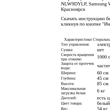
NLW9DYLP, Samsung 
Красноярск
Скачать инструкцию бе
кликнув по кнопке "И
Характеристики Стираль
элект
Тип управления:
нет
Сушка:
Скорость вращения
1000 
при отжиме:
Защита от протечек
части
воды:
60 см
Ширина:
45 см
Глубина:
85 см
Высота:
Максимальная
6 кг
загрузка белья:
есть 
Дисплей:
белый
Цвет товара:
54 кг
Вес: