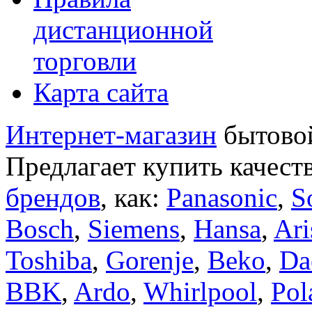
дистанционной
торговли
Карта сайта
Интернет-магазин
бытовой
Предлагает купить качест
брендов
, как:
Panasonic
,
S
Bosch
,
Siemens
,
Hansa
,
Ari
Toshiba
,
Gorenje
,
Beko
,
Da
BBK
,
Ardo
,
Whirlpool
,
Pol