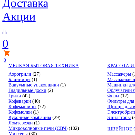
Доставка
Акции
0
0
МЕЛКАЯ БЫТОВАЯ ТЕХНИКА
КРАСОТА И
Аэрогрили
(27)
Массажеры
(
Блинницы
(1)
Массажные н
Вакуумные упаковщики
(1)
Машинки для
Гладильные доски
(2)
Облучатели 
Грили
(42)
Фены
(12)
Кофеварки
(40)
Фильтры для
Кофемашины
(72)
Щипцы для в
Кофемолки
(1)
Электробрит
Кухонные комбайны
(29)
Эпиляторы
(
Ломтерезки
(1)
Микроволновые печи (СВЧ)
(102)
ШВЕЙНОЕ 
Миксеры
(30)