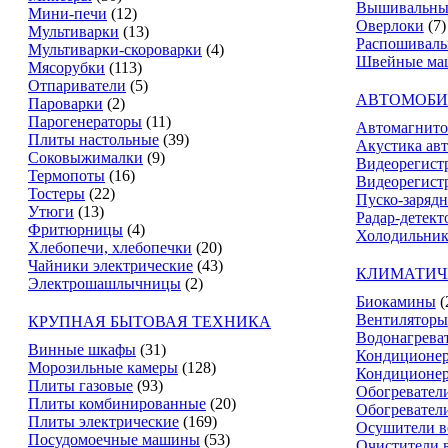
Вышивальны
Мини-печи
(12)
Оверлоки
(7)
Мультиварки
(13)
Распошивал
Мультиварки-скороварки
(4)
Швейные ма
Мясорубки
(113)
Отпариватели
(5)
АВТОМОБИ
Пароварки
(2)
Парогенераторы
(11)
Автомагнит
Плиты настольные
(39)
Акустика ав
Соковыжималки
(9)
Видеорегист
Термопоты
(16)
Видеорегистр
Тостеры
(22)
Пуско-зарядн
Утюги
(13)
Радар-детект
Фритюрницы
(4)
Холодильник
Хлебопечи, хлебопечки
(20)
Чайники электрические
(43)
КЛИМАТИЧ
Электрошашлычницы
(2)
Биокамины
(
Вентиляторы
КРУПНАЯ БЫТОВАЯ ТЕХНИКА
Водонагрева
Винные шкафы
(31)
Кондиционе
Морозильные камеры
(128)
Кондиционе
Плиты газовые
(93)
Обогревател
Плиты комбинированные
(20)
Обогревател
Плиты электрические
(169)
Осушители в
Посудомоечные машины
(53)
Очистители 