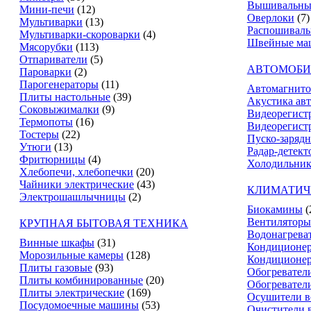
Вышивальны
Мини-печи
(12)
Оверлоки
(7)
Мультиварки
(13)
Распошивал
Мультиварки-скороварки
(4)
Швейные ма
Мясорубки
(113)
Отпариватели
(5)
АВТОМОБИ
Пароварки
(2)
Парогенераторы
(11)
Автомагнит
Плиты настольные
(39)
Акустика ав
Соковыжималки
(9)
Видеорегист
Термопоты
(16)
Видеорегистр
Тостеры
(22)
Пуско-зарядн
Утюги
(13)
Радар-детект
Фритюрницы
(4)
Холодильник
Хлебопечи, хлебопечки
(20)
Чайники электрические
(43)
КЛИМАТИЧ
Электрошашлычницы
(2)
Биокамины
(
Вентиляторы
КРУПНАЯ БЫТОВАЯ ТЕХНИКА
Водонагрева
Винные шкафы
(31)
Кондиционе
Морозильные камеры
(128)
Кондиционе
Плиты газовые
(93)
Обогревател
Плиты комбинированные
(20)
Обогревател
Плиты электрические
(169)
Осушители в
Посудомоечные машины
(53)
Очистители 