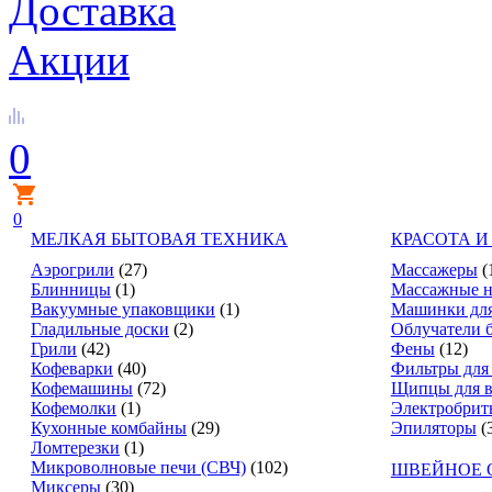
Доставка
Акции
0
0
МЕЛКАЯ БЫТОВАЯ ТЕХНИКА
КРАСОТА И
Аэрогрили
(27)
Массажеры
(
Блинницы
(1)
Массажные н
Вакуумные упаковщики
(1)
Машинки для
Гладильные доски
(2)
Облучатели 
Грили
(42)
Фены
(12)
Кофеварки
(40)
Фильтры для
Кофемашины
(72)
Щипцы для в
Кофемолки
(1)
Электробрит
Кухонные комбайны
(29)
Эпиляторы
(
Ломтерезки
(1)
Микроволновые печи (СВЧ)
(102)
ШВЕЙНОЕ 
Миксеры
(30)