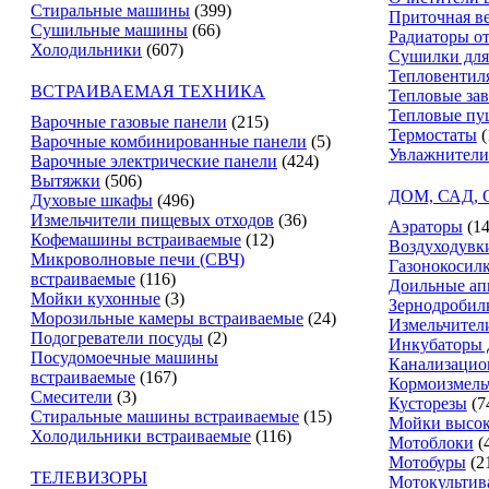
Стиральные машины
(399)
Приточная в
Сушильные машины
(66)
Радиаторы о
Холодильники
(607)
Сушилки для
Тепловентил
ВСТРАИВАЕМАЯ ТЕХНИКА
Тепловые за
Тепловые пу
Варочные газовые панели
(215)
Термостаты
(
Варочные комбинированные панели
(5)
Увлажнители
Варочные электрические панели
(424)
Вытяжки
(506)
ДОМ, САД,
Духовые шкафы
(496)
Измельчители пищевых отходов
(36)
Аэраторы
(14
Кофемашины встраиваемые
(12)
Воздуходувк
Микроволновые печи (СВЧ)
Газонокосил
встраиваемые
(116)
Доильные ап
Мойки кухонные
(3)
Зернодробил
Морозильные камеры встраиваемые
(24)
Измельчители
Подогреватели посуды
(2)
Инкубаторы 
Посудомоечные машины
Канализацио
встраиваемые
(167)
Кормоизмель
Смесители
(3)
Кусторезы
(7
Стиральные машины встраиваемые
(15)
Мойки высок
Холодильники встраиваемые
(116)
Мотоблоки
(
Мотобуры
(2
ТЕЛЕВИЗОРЫ
Мотокультив