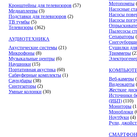
Мотопомпы
Кронштейны для телевизоров
(57)
Насосные ст
Медиаплееры
(3)
Насосы пове
Подставки для телевизоров
(2)
Насосы погр
ТВ тумбы
(5)
Опрыскиват
Телевизоры
(362)
Пылесосы ст
Сепараторы
АУДИОТЕХНИКА
Снегоуборщ
Акустические системы
(21)
Сушилки для
Микрофоны
(8)
Триммеры
(2
Музыкальные центры
(6)
Электрогене
Наушники
(15)
Портативная акустика
(60)
КОМПЬЮТЕ
Сабвуферные комплекты
(1)
Веб-камеры
(
Саундбары
(38)
Видеокарты
Синтезаторы
(2)
Жесткие дис
Умные колонки
(30)
Источники б
(ИБП)
(110)
Мониторы
(1
Моноблоки
(
Ноутбуки
(4)
Рули, джойс
СМАРТФОН