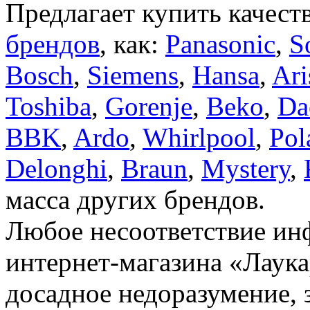
Предлагает купить качест
брендов
, как:
Panasonic
,
S
Bosch
,
Siemens
,
Hansa
,
Ari
Toshiba
,
Gorenje
,
Beko
,
Da
BBK
,
Ardo
,
Whirlpool
,
Pol
Delonghi
,
Braun
,
Mystery
,
масса других брендов.
Любое несоответствие инф
интернет-магазина «Лаука
досадное недоразумение, 