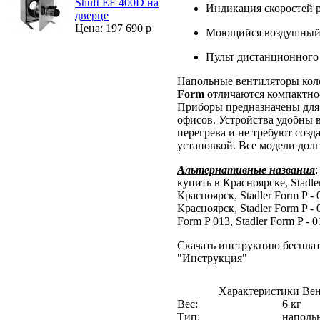
Shuft EF 400D на
Индикация скоростей 
дверце
Цена: 197 690 р
Моющийся воздушный
Пульт дистанционного
Напольные вентиляторы коло
Form
отличаются компактно
Приборы предназначены для
офисов. Устройства удобны 
перегрева и не требуют соз
установкой. Все модели дол
Альтернативные названия
:
купить в Красноярске, Stadler
Красноярск, Stadler Form P - 
Красноярск, Stadler Form P - 
Form P 013, Stadler Form P -
Скачать инструкцию бесплат
"Инструкция"
Характеристики Вент
Вес:
6 кг
Тип:
наполь