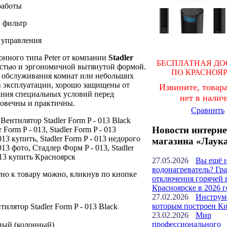
работы
 фильтр
 управления
нного типа Peter от компании
Stadler
БЕСПЛАТНАЯ ДО
стью и эргономичной вытянутой формой.
ПО КРАСНОЯ
 обслуживания комнат или небольших
в эксплуатации, хорошо защищены от
Извините, товара
дания специальных условий перед
нет в нали
говечны и практичны.
Сравнить
 Вентилятор Stadler Form P - 013 Black
Новости интерне
 Form P - 013, Stadler Form P - 013
013 купить, Stadler Form P - 013 недорого
магазина «Лаук
013 фото, Стадлер Форм P - 013, Stadler
 013 купить Красноярск
27.05.2026
Вы ещё 
водонагреватель? Гр
но к товару можно, кликнув по кнопке
отключения горячей 
Красноярске в 2026 г
27.02.2026
Инструм
которым построен К
илятор Stadler Form P - 013 Black
23.02.2026
Мир
профессионального
ный (колонный)