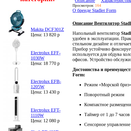
Описание
Характеристи
Просмотров:
164
О бренде Stadler Form
Описание Вентилятор Stadle
Makita DCF301Z
Напольный вентилятор
Stad
Цена: 13 820 р
удобен в эксплуатации. Пра
стильном дизайне и отличае
Прибор устойчиво фиксирует
Electrolux EFF-
используется для обдува хо
1030W
офисов. Устройство обслужив
Цена: 18 770 р
Достоинства и преимущест
Form:
Electrolux EFB-
Режим «Морской бриз
1205W
Цена: 13 430 р
Поворотный режим
Компактное размещен
Electrolux EFT-
Таймер от 1 до 7 часов
1110W
Цена: 12 080 р
Сенсорное управление