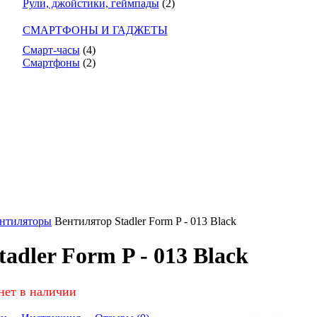
Рули, джойстики, геймпады
(2)
СМАРТФОНЫ И ГАДЖЕТЫ
Смарт-часы
(4)
Смартфоны
(2)
нтиляторы
Вентилятор Stadler Form P - 013 Black
adler Form P - 013 Black
нет в наличии