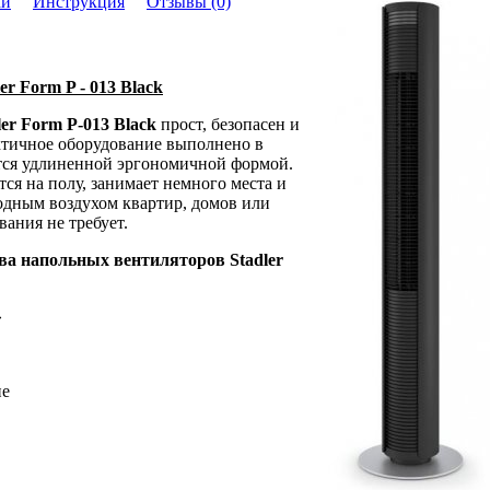
ки
Инструкция
Отзывы (0)
r Form P - 013 Black
ler Form P-013 Black
прост, безопасен и
ктичное оборудование выполнено в
тся удлиненной эргономичной формой.
ся на полу, занимает немного места и
лодным воздухом квартир, домов или
ания не требует.
ва напольных вентиляторов Stadler
»
ие