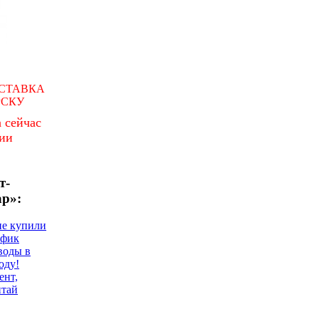
СТАВКА
РСКУ
 сейчас
чии
т-
ар»:
не купили
афик
воды в
оду!
ент,
итай