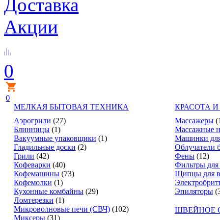
Доставка
Акции
0
0
МЕЛКАЯ БЫТОВАЯ ТЕХНИКА
КРАСОТА И
Аэрогрили
(27)
Массажеры
(
Блинницы
(1)
Массажные н
Вакуумные упаковщики
(1)
Машинки для
Гладильные доски
(2)
Облучатели 
Грили
(42)
Фены
(12)
Кофеварки
(40)
Фильтры для
Кофемашины
(73)
Щипцы для в
Кофемолки
(1)
Электробрит
Кухонные комбайны
(29)
Эпиляторы
(
Ломтерезки
(1)
Микроволновые печи (СВЧ)
(102)
ШВЕЙНОЕ 
Миксеры
(31)