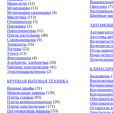
Вышивальны
Мини-печи
(12)
Оверлоки
(7)
Мультиварки
(13)
Распошивал
Мультиварки-скороварки
(4)
Швейные ма
Мясорубки
(113)
Отпариватели
(5)
АВТОМОБИ
Пароварки
(2)
Парогенераторы
(11)
Автомагнит
Плиты настольные
(40)
Акустика ав
Соковыжималки
(9)
Видеорегист
Термопоты
(16)
Видеорегистр
Тостеры
(22)
Пуско-зарядн
Утюги
(13)
Радар-детект
Фритюрницы
(4)
Холодильник
Хлебопечи, хлебопечки
(20)
Чайники электрические
(41)
КЛИМАТИЧ
Электрошашлычницы
(2)
Биокамины
(
Вентиляторы
КРУПНАЯ БЫТОВАЯ ТЕХНИКА
Водонагрева
Винные шкафы
(31)
Кондиционе
Морозильные камеры
(129)
Кондиционе
Плиты газовые
(93)
Обогревател
Плиты комбинированные
(20)
Обогревател
Плиты электрические
(171)
Осушители в
Посудомоечные машины
(53)
Очистители 