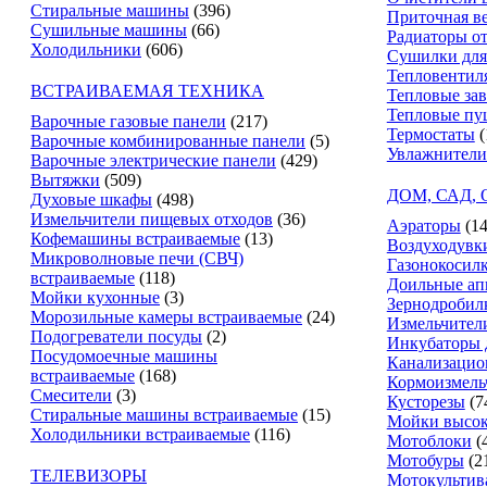
Стиральные машины
(396)
Приточная в
Сушильные машины
(66)
Радиаторы о
Холодильники
(606)
Сушилки для
Тепловентил
ВСТРАИВАЕМАЯ ТЕХНИКА
Тепловые за
Тепловые пу
Варочные газовые панели
(217)
Термостаты
(
Варочные комбинированные панели
(5)
Увлажнители
Варочные электрические панели
(429)
Вытяжки
(509)
ДОМ, САД,
Духовые шкафы
(498)
Измельчители пищевых отходов
(36)
Аэраторы
(14
Кофемашины встраиваемые
(13)
Воздуходувк
Микроволновые печи (СВЧ)
Газонокосил
встраиваемые
(118)
Доильные ап
Мойки кухонные
(3)
Зернодробил
Морозильные камеры встраиваемые
(24)
Измельчители
Подогреватели посуды
(2)
Инкубаторы 
Посудомоечные машины
Канализацио
встраиваемые
(168)
Кормоизмель
Смесители
(3)
Кусторезы
(7
Стиральные машины встраиваемые
(15)
Мойки высок
Холодильники встраиваемые
(116)
Мотоблоки
(
Мотобуры
(2
ТЕЛЕВИЗОРЫ
Мотокультив