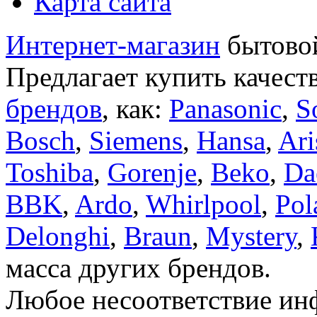
Карта сайта
Интернет-магазин
бытовой
Предлагает купить качест
брендов
, как:
Panasonic
,
S
Bosch
,
Siemens
,
Hansa
,
Ari
Toshiba
,
Gorenje
,
Beko
,
Da
BBK
,
Ardo
,
Whirlpool
,
Pol
Delonghi
,
Braun
,
Mystery
,
масса других брендов.
Любое несоответствие инф