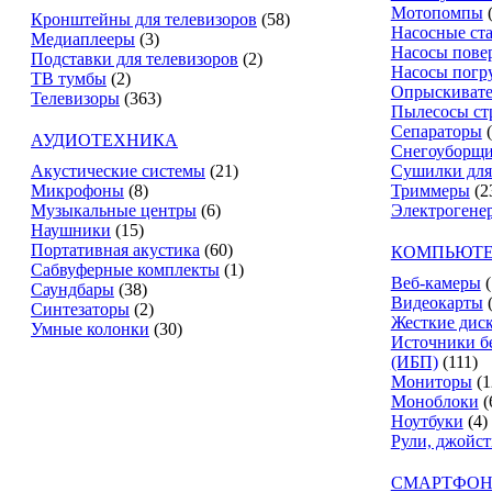
Мотопомпы
Кронштейны для телевизоров
(58)
Насосные ст
Медиаплееры
(3)
Насосы пове
Подставки для телевизоров
(2)
Насосы погр
ТВ тумбы
(2)
Опрыскиват
Телевизоры
(363)
Пылесосы ст
Сепараторы
АУДИОТЕХНИКА
Снегоуборщ
Акустические системы
(21)
Сушилки для
Микрофоны
(8)
Триммеры
(2
Музыкальные центры
(6)
Электрогене
Наушники
(15)
Портативная акустика
(60)
КОМПЬЮТЕ
Сабвуферные комплекты
(1)
Веб-камеры
(
Саундбары
(38)
Видеокарты
Синтезаторы
(2)
Жесткие дис
Умные колонки
(30)
Источники б
(ИБП)
(111)
Мониторы
(1
Моноблоки
(
Ноутбуки
(4)
Рули, джойс
СМАРТФОН