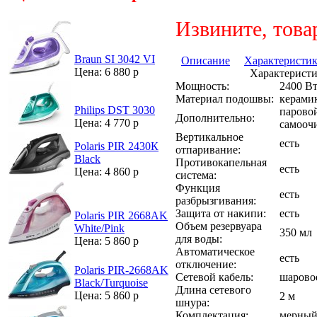
Извините, това
Braun SI 3042 VI
Описание
Характеристи
Цена: 6 880 р
Характерист
Мощность:
2400 В
Материал подошвы:
керами
Philips DST 3030
паровой
Дополнительно:
Цена: 4 770 р
самооч
Вертикальное
есть
Polaris PIR 2430К
отпаривание:
Black
Противокапельная
есть
Цена: 4 860 р
система:
Функция
есть
разбрызгивания:
Защита от накипи:
есть
Polaris PIR 2668AK
Объeм резервуара
White/Pink
350 мл
для воды:
Цена: 5 860 р
Автоматическое
есть
отключение:
Polaris PIR-2668AK
Сетевой кабель:
шарово
Black/Turquoise
Длина сетевого
Цена: 5 860 р
2 м
шнура:
Комплектация:
мерный