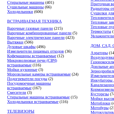
Стиральные машины
(401)
Приточная в
Сушильные машины
(66)
Радиаторы о
Холодильники
(606)
Сушилки для
Тепловентил
ВСТРАИВАЕМАЯ ТЕХНИКА
Тепловые за
Тепловые пу
Варочные газовые панели
(215)
Термостаты
(
Варочные комбинированные панели
(5)
Увлажнители
Варочные электрические панели
(423)
Вытяжки
(506)
ДОМ, САД,
Духовые шкафы
(496)
Измельчители пищевых отходов
(36)
Аэраторы
(14
Кофемашины встраиваемые
(12)
Воздуходувк
Микроволновые печи (СВЧ)
Газонокосил
встраиваемые
(116)
Доильные ап
Мойки кухонные
(3)
Зернодробил
Морозильные камеры встраиваемые
(24)
Измельчители
Подогреватели посуды
(2)
Инкубаторы 
Посудомоечные машины
Канализацио
встраиваемые
(167)
Кормоизмель
Смесители
(3)
Кусторезы
(7
Стиральные машины встраиваемые
(15)
Мойки высок
Холодильники встраиваемые
(116)
Мотоблоки
(
Мотобуры
(2
ТЕЛЕВИЗОРЫ
Мотокультив