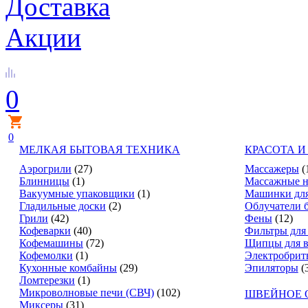
Доставка
Акции
0
0
МЕЛКАЯ БЫТОВАЯ ТЕХНИКА
КРАСОТА И
Аэрогрили
(27)
Массажеры
(
Блинницы
(1)
Массажные н
Вакуумные упаковщики
(1)
Машинки для
Гладильные доски
(2)
Облучатели 
Грили
(42)
Фены
(12)
Кофеварки
(40)
Фильтры для
Кофемашины
(72)
Щипцы для в
Кофемолки
(1)
Электробрит
Кухонные комбайны
(29)
Эпиляторы
(
Ломтерезки
(1)
Микроволновые печи (СВЧ)
(102)
ШВЕЙНОЕ 
Миксеры
(31)