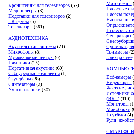
Мотопомпы
Кронштейны для телевизоров
(57)
Насосные ст
Медиаплееры
(3)
Насосы пове
Подставки для телевизоров
(2)
Насосы погр
ТВ тумбы
(5)
Опрыскиват
Телевизоры
(361)
Пылесосы ст
Сепараторы
АУДИОТЕХНИКА
Снегоуборщ
Акустические системы
(21)
Сушилки для
Микрофоны
(8)
Триммеры
(2
Музыкальные центры
(6)
Электрогене
Наушники
(15)
Портативная акустика
(60)
КОМПЬЮТЕ
Сабвуферные комплекты
(1)
Веб-камеры
(
Саундбары
(38)
Видеокарты
Синтезаторы
(2)
Жесткие дис
Умные колонки
(30)
Источники б
(ИБП)
(110)
Мониторы
(1
Моноблоки
(
Ноутбуки
(4)
Рули, джойс
СМАРТФОН