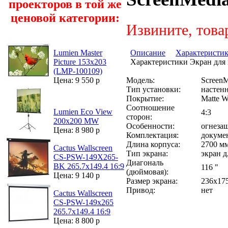
проекторов в той же
ценовой категории:
Извините, това
Описание
Характеристи
Lumien Master
Характеристики Экран для 
Picture 153х203
(LMP-100109)
Модель:
Screen
Цена: 9 550 р
Тип установки:
настен
Покрытие:
Matte W
Соотношение
Lumien Eco View
4:3
сторон:
200x200 MW
Особенности:
огнеза
Цена: 8 980 р
Комплектация:
докуме
Длина корпуса:
2700 м
Cactus Wallscreen
Тип экрана:
экран д
CS-PSW-149X265-
Диагональ
BK 265.7х149.4 16:9
116 "
(дюймовая):
Цена: 9 140 р
Размер экрана:
236x17
Привод:
нет
Cactus Wallscreen
CS-PSW-149x265
265.7х149.4 16:9
Цена: 8 800 р