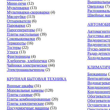
Вышивальны
Мини-печи
(12)
Оверлоки
(7)
Мультиварки
(13)
Распошивал
Мультиварки-скороварки
(4)
Швейные ма
Мясорубки
(113)
Отпариватели
(6)
АВТОМОБИ
Пароварки
(2)
Парогенераторы
(11)
Автомагнит
Плиты настольные
(39)
Акустика ав
Соковыжималки
(9)
Видеорегист
Термопоты
(16)
Видеорегистр
Тостеры
(22)
Пуско-зарядн
Утюги
(13)
Радар-детект
Фритюрницы
(4)
Холодильник
Хлебопечи, хлебопечки
(20)
Чайники электрические
(44)
КЛИМАТИЧ
Электрошашлычницы
(2)
Биокамины
(
Вентиляторы
КРУПНАЯ БЫТОВАЯ ТЕХНИКА
Водонагрева
Винные шкафы
(31)
Кондиционе
Морозильные камеры
(128)
Кондиционе
Плиты газовые
(93)
Обогревател
Плиты комбинированные
(20)
Обогревател
Плиты электрические
(169)
Осушители в
Посудомоечные машины
(53)
Очистители 