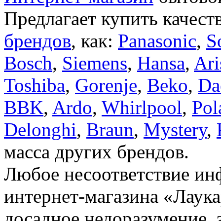
Предлагает купить качест
брендов
, как:
Panasonic
,
S
Bosch
,
Siemens
,
Hansa
,
Ari
Toshiba
,
Gorenje
,
Beko
,
Da
BBK
,
Ardo
,
Whirlpool
,
Pol
Delonghi
,
Braun
,
Mystery
,
масса других брендов.
Любое несоответствие инф
интернет-магазина «Лаука
досадное недоразумение, 