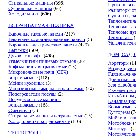
Стиральные машины
(396)
Приточная в
Сушильные машины
(66)
Радиаторы о
Холодильники
(606)
Сушилки для
Тепловентил
ВСТРАИВАЕМАЯ ТЕХНИКА
Тепловые за
Тепловые пу
Варочные газовые панели
(217)
Термостаты
(
Варочные комбинированные панели
(5)
Увлажнители
Варочные электрические панели
(429)
Вытяжки
(509)
ДОМ, САД,
Духовые шкафы
(498)
Измельчители пищевых отходов
(36)
Аэраторы
(14
Кофемашины встраиваемые
(13)
Воздуходувк
Микроволновые печи (СВЧ)
Газонокосил
встраиваемые
(118)
Доильные ап
Мойки кухонные
(3)
Зернодробил
Морозильные камеры встраиваемые
(24)
Измельчители
Подогреватели посуды
(2)
Инкубаторы 
Посудомоечные машины
Канализацио
встраиваемые
(168)
Кормоизмель
Смесители
(3)
Кусторезы
(7
Стиральные машины встраиваемые
(15)
Мойки высок
Холодильники встраиваемые
(116)
Мотоблоки
(
Мотобуры
(2
ТЕЛЕВИЗОРЫ
Мотокультив