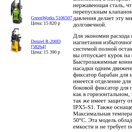
нержавеющая сталь, чт
перепускным клапаном
давления делает эту м
GreenWorks 5106507
Цена: 15 820 р
долговечной.
Для экономии расхода 
Denzel R-200D
нагнетания избыточно
[58264]
системой полной оста
Цена: 15 390 р
вы отпускает курок на
Быстрозажимные конне
насадки одним движен
фиксатор барабан для 
имеется отделение для
боковой фиксатор для 
как в горизонтальном,
так же имеет защиту от
IPX5-S1. Также оснаще
Максимальная температ
50°С. Эта модель обла
емкости и не требует 