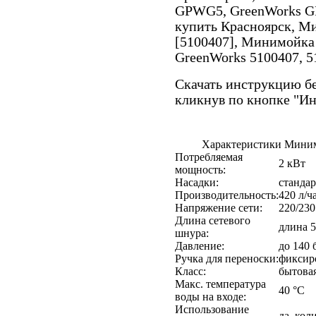
GPWG5, GreenWorks G
купить Красноярск, 
[5100407], Минимойка
GreenWorks 5100407, 5
Скачать инструкцию бе
кликнув по кнопке "И
Характеристики Мини
Потребляемая
2 кВт
мощность:
Насадки:
стандар
Производительность:
420 л/ч
Напряжение сети:
220/230
Длина сетевого
длина 5
шнура:
Давление:
до 140 
Ручка для переноски:
фиксир
Класс:
бытова
Макс. температура
40 °С
воды на входе:
Использование
да, кол