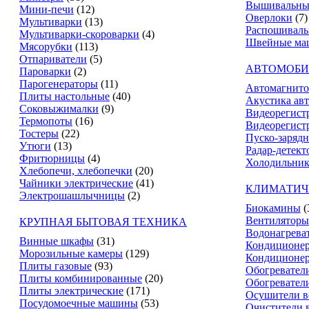
Вышивальны
Мини-печи
(12)
Оверлоки
(7)
Мультиварки
(13)
Распошивал
Мультиварки-скороварки
(4)
Швейные ма
Мясорубки
(113)
Отпариватели
(5)
АВТОМОБИ
Пароварки
(2)
Парогенераторы
(11)
Автомагнит
Плиты настольные
(40)
Акустика ав
Соковыжималки
(9)
Видеорегист
Термопоты
(16)
Видеорегистр
Тостеры
(22)
Пуско-зарядн
Утюги
(13)
Радар-детект
Фритюрницы
(4)
Холодильник
Хлебопечи, хлебопечки
(20)
Чайники электрические
(41)
КЛИМАТИЧ
Электрошашлычницы
(2)
Биокамины
(
Вентиляторы
КРУПНАЯ БЫТОВАЯ ТЕХНИКА
Водонагрева
Винные шкафы
(31)
Кондиционе
Морозильные камеры
(129)
Кондиционе
Плиты газовые
(93)
Обогревател
Плиты комбинированные
(20)
Обогревател
Плиты электрические
(171)
Осушители в
Посудомоечные машины
(53)
Очистители 