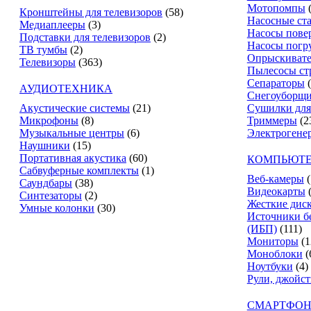
Мотопомпы
Кронштейны для телевизоров
(58)
Насосные ст
Медиаплееры
(3)
Насосы пове
Подставки для телевизоров
(2)
Насосы погр
ТВ тумбы
(2)
Опрыскиват
Телевизоры
(363)
Пылесосы ст
Сепараторы
АУДИОТЕХНИКА
Снегоуборщ
Акустические системы
(21)
Сушилки для
Микрофоны
(8)
Триммеры
(2
Музыкальные центры
(6)
Электрогене
Наушники
(15)
Портативная акустика
(60)
КОМПЬЮТЕ
Сабвуферные комплекты
(1)
Веб-камеры
(
Саундбары
(38)
Видеокарты
Синтезаторы
(2)
Жесткие дис
Умные колонки
(30)
Источники б
(ИБП)
(111)
Мониторы
(1
Моноблоки
(
Ноутбуки
(4)
Рули, джойс
СМАРТФОН