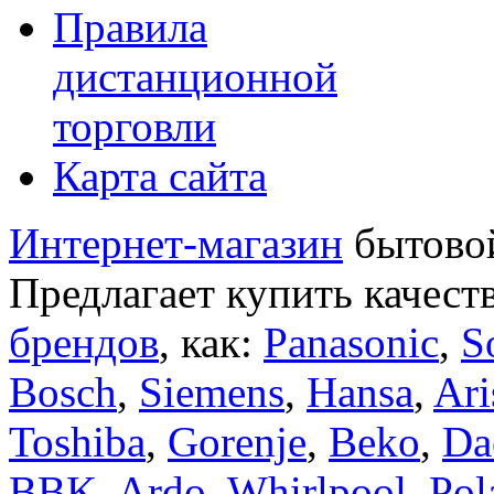
Правила
дистанционной
торговли
Карта сайта
Интернет-магазин
бытовой
Предлагает купить качест
брендов
, как:
Panasonic
,
S
Bosch
,
Siemens
,
Hansa
,
Ari
Toshiba
,
Gorenje
,
Beko
,
Da
BBK
,
Ardo
,
Whirlpool
,
Pol