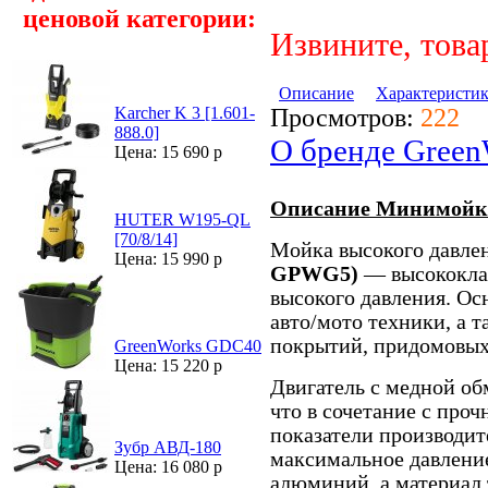
ценовой категории:
Извините, това
Описание
Характеристи
Просмотров:
222
Karcher K 3 [1.601-
888.0]
О бренде Green
Цена: 15 690 р
Описание Минимойк
HUTER W195-QL
[70/8/14]
Мойка высокого давле
Цена: 15 990 р
GPWG5)
— высококла
высокого давления. О
авто/мото техники, а 
покрытий, придомовых 
GreenWorks GDC40
Цена: 15 220 р
Двигатель с медной об
что в сочетание с про
показатели производит
Зубр АВД-180
максимальное давлени
Цена: 16 080 р
алюминий, а материал