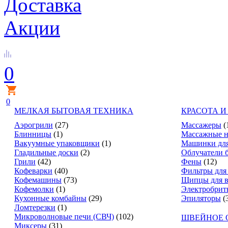
Доставка
Акции
0
0
МЕЛКАЯ БЫТОВАЯ ТЕХНИКА
КРАСОТА И
Аэрогрили
(27)
Массажеры
(
Блинницы
(1)
Массажные н
Вакуумные упаковщики
(1)
Машинки для
Гладильные доски
(2)
Облучатели 
Грили
(42)
Фены
(12)
Кофеварки
(40)
Фильтры для
Кофемашины
(73)
Щипцы для в
Кофемолки
(1)
Электробрит
Кухонные комбайны
(29)
Эпиляторы
(
Ломтерезки
(1)
Микроволновые печи (СВЧ)
(102)
ШВЕЙНОЕ 
Миксеры
(31)