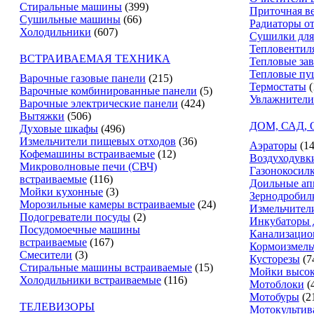
Стиральные машины
(399)
Приточная в
Сушильные машины
(66)
Радиаторы о
Холодильники
(607)
Сушилки для
Тепловентил
ВСТРАИВАЕМАЯ ТЕХНИКА
Тепловые за
Тепловые пу
Варочные газовые панели
(215)
Термостаты
(
Варочные комбинированные панели
(5)
Увлажнители
Варочные электрические панели
(424)
Вытяжки
(506)
ДОМ, САД,
Духовые шкафы
(496)
Измельчители пищевых отходов
(36)
Аэраторы
(14
Кофемашины встраиваемые
(12)
Воздуходувк
Микроволновые печи (СВЧ)
Газонокосил
встраиваемые
(116)
Доильные ап
Мойки кухонные
(3)
Зернодробил
Морозильные камеры встраиваемые
(24)
Измельчители
Подогреватели посуды
(2)
Инкубаторы 
Посудомоечные машины
Канализацио
встраиваемые
(167)
Кормоизмель
Смесители
(3)
Кусторезы
(7
Стиральные машины встраиваемые
(15)
Мойки высок
Холодильники встраиваемые
(116)
Мотоблоки
(
Мотобуры
(2
ТЕЛЕВИЗОРЫ
Мотокультив