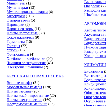
Вышивальны
Мини-печи
(12)
Оверлоки
(7)
Мультиварки
(13)
Распошивал
Мультиварки-скороварки
(4)
Швейные ма
Мясорубки
(113)
Отпариватели
(5)
АВТОМОБИ
Пароварки
(2)
Парогенераторы
(11)
Автомагнит
Плиты настольные
(39)
Акустика ав
Соковыжималки
(9)
Видеорегист
Термопоты
(16)
Видеорегистр
Тостеры
(22)
Пуско-зарядн
Утюги
(13)
Радар-детект
Фритюрницы
(4)
Холодильник
Хлебопечи, хлебопечки
(20)
Чайники электрические
(43)
КЛИМАТИЧ
Электрошашлычницы
(2)
Биокамины
(
Вентиляторы
КРУПНАЯ БЫТОВАЯ ТЕХНИКА
Водонагрева
Винные шкафы
(31)
Кондиционе
Морозильные камеры
(128)
Кондиционе
Плиты газовые
(93)
Обогревател
Плиты комбинированные
(20)
Обогревател
Плиты электрические
(169)
Осушители в
Посудомоечные машины
(53)
Очистители 