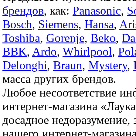
брендов
, как:
Panasonic
,
S
Bosch
,
Siemens
,
Hansa
,
Ari
Toshiba
,
Gorenje
,
Beko
,
Da
BBK
,
Ardo
,
Whirlpool
,
Pol
Delonghi
,
Braun
,
Mystery
,
масса других брендов.
Любое несоответствие инф
интернет-магазина «Лаука
досадное недоразумение, 
нашего интернет-магазина