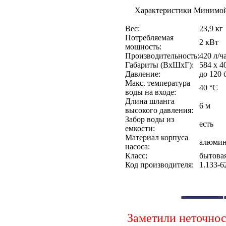
Характеристики Минимойка
Вес:
23,9 кг
Потребляемая
2 кВт
мощность:
Производительность:
420 л/ч
Габариты (ВхШхГ):
584 х 4
Давление:
до 120 
Макс. температура
40 °С
воды на входе:
Длина шланга
6 м
высокого давления:
Забор воды из
есть
емкости:
Материал корпуса
алюми
насоса:
Класс:
бытова
Код производителя:
1.133-6
Заметили неточно