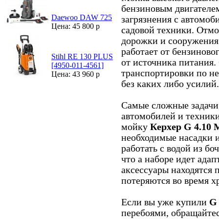
бензиновым двигателе
Daewoo DAW 725
загрязнения с автомоби
Цена: 45 800 р
садовой техники. Отм
дорожки и сооружения 
работает от бензиновог
Stihl RE 130 PLUS
от источника питания.
[4950-011-4561]
транспортировки по н
Цена: 43 960 р
без каких либо усилий.
Самые сложные задачи
автомобилей и техники
мойку
Керхер G 4.10 
необходимые насадки и
работать с водой из бо
что а наборе идет адап
аксессуары находятся п
потеряются во время х
Если вы уже купили
G 
перебоями, обращайтес