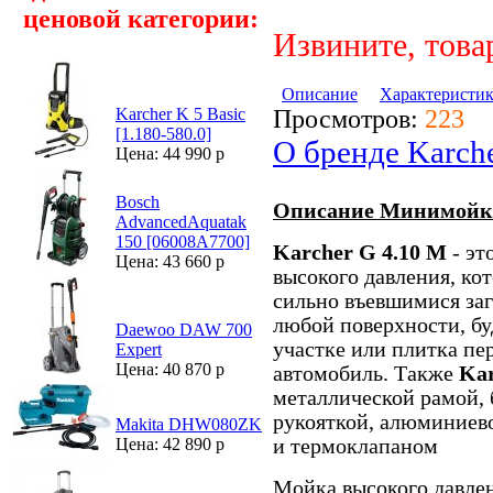
ценовой категории:
Извините, това
Описание
Характеристи
Просмотров:
223
Karcher K 5 Basic
[1.180-580.0]
О бренде Karch
Цена: 44 990 р
Bosch
Описание Минимойка 
AdvancedAquatak
150 [06008A7700]
Karcher G 4.10 M
- э
Цена: 43 660 р
высокого давления, ко
сильно въевшимися за
любой поверхности, бу
Daewoo DAW 700
участке или плитка пе
Expert
Цена: 40 870 р
автомобиль. Также
Kar
металлической рамой,
рукояткой, алюминиев
Makita DHW080ZK
и термоклапаном
Цена: 42 890 р
Мойка высокого давле