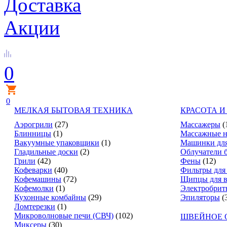
Доставка
Акции
0
0
МЕЛКАЯ БЫТОВАЯ ТЕХНИКА
КРАСОТА И
Аэрогрили
(27)
Массажеры
(
Блинницы
(1)
Массажные н
Вакуумные упаковщики
(1)
Машинки для
Гладильные доски
(2)
Облучатели 
Грили
(42)
Фены
(12)
Кофеварки
(40)
Фильтры для
Кофемашины
(72)
Щипцы для в
Кофемолки
(1)
Электробрит
Кухонные комбайны
(29)
Эпиляторы
(
Ломтерезки
(1)
Микроволновые печи (СВЧ)
(102)
ШВЕЙНОЕ 
Миксеры
(30)