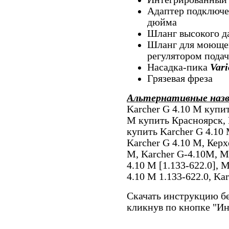
Адаптер подключе
дюйма
Шланг высокого да
Шланг для моющег
регулятором подач
Насадка-пика
Var
Грязевая фреза
Альтернативные наз
Karcher G 4.10 M купит
M купить Красноярск, 
купить Karcher G 4.10
Karcher G 4.10 M, Керх
M, Karcher G-4.10M, 
4.10 M [1.133-622.0],
4.10 M 1.133-622.0, Kar
Скачать инструкцию бе
кликнув по кнопке "И