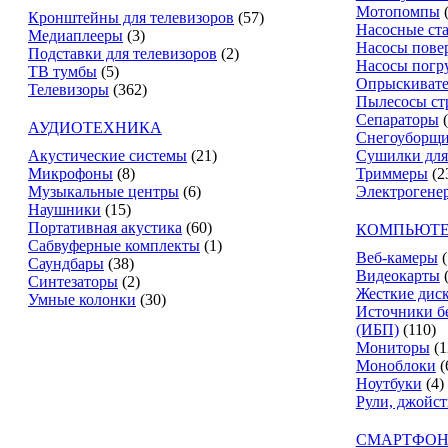
Мотопомпы
Кронштейны для телевизоров
(57)
Насосные ст
Медиаплееры
(3)
Насосы пове
Подставки для телевизоров
(2)
Насосы погр
ТВ тумбы
(5)
Опрыскиват
Телевизоры
(362)
Пылесосы ст
Сепараторы
АУДИОТЕХНИКА
Снегоуборщ
Акустические системы
(21)
Сушилки для
Микрофоны
(8)
Триммеры
(2
Музыкальные центры
(6)
Электрогене
Наушники
(15)
Портативная акустика
(60)
КОМПЬЮТЕ
Сабвуферные комплекты
(1)
Веб-камеры
(
Саундбары
(38)
Видеокарты
Синтезаторы
(2)
Жесткие дис
Умные колонки
(30)
Источники б
(ИБП)
(110)
Мониторы
(1
Моноблоки
(
Ноутбуки
(4)
Рули, джойс
СМАРТФОН