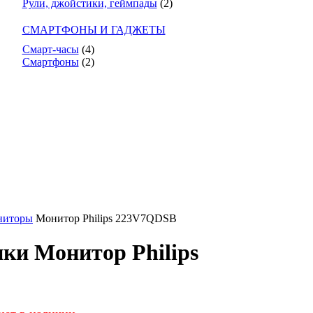
Рули, джойстики, геймпады
(2)
СМАРТФОНЫ И ГАДЖЕТЫ
Смарт-часы
(4)
Смартфоны
(2)
ниторы
Монитор Philips 223V7QDSB
ки Монитор Philips