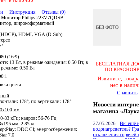
нет в наличии
ки
Инструкция
Отзывы (0)
 Монитор Philips 223V7QDSB
итор, широкоформатный
(HDCP), HDMI, VGA (D-Sub)
терео
м²
80 (16:9)
оте: 13 Вт, в режиме ожидания: 0.50 Вт, в
БЕСПЛАТНАЯ ДО
режиме: 0.50 Вт
ПО КРАСНОЯ
00:1
Извините, товара
нет в нали
вка цвета
Сравнить
нный
зонтали: 178°, по вертикали: 178°
Новости интерне
00x100 мм
магазина «Лаук
30-83 кГц; кадров: 56-76 Гц
27.05.2026
Вы ещё 
x195 мм, 2.85 кг
водонагреватель? Гр
p;Play: DDC CI; энергосбережения:
отключения горячей 
tar 7.0