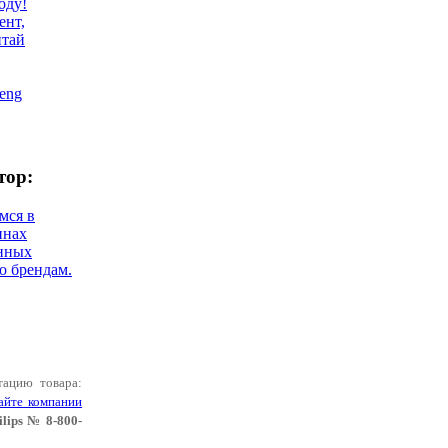
оду!
ент,
итай
eng
тор:
мся в
инах
нных
о брендам.
тацию товара:
айте компании
lips № 8-800-