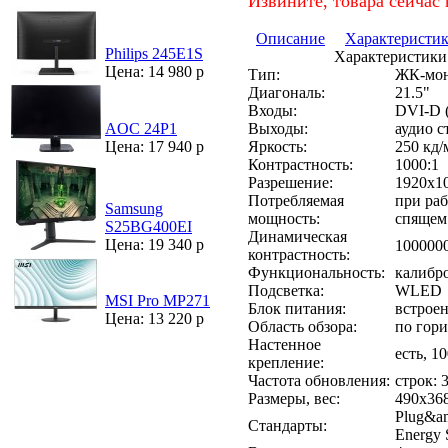
Извините, товара сейчас 
Описание
Характеристи
Philips 245E1S
Характеристики
Цена: 14 980 р
Тип:
ЖК-мон
Диагональ:
21.5"
Входы:
DVI-D 
Выходы:
аудио с
AOC 24P1
Яркость:
250 кд/
Цена: 17 940 р
Контрастность:
1000:1
Разрешение:
1920x10
Потребляемая
при раб
Samsung
мощность:
спящем 
S25BG400EI
Динамическая
Цена: 19 340 р
100000
контрастность:
Функциональность:
калибро
Подсветка:
WLED
MSI Pro MP271
Блок питания:
встрое
Цена: 13 220 р
Область обзора:
по гори
Настенное
есть, 1
крепление:
Частота обновления:
строк: 
Размеры, вес:
490x368
Plug&am
Стандарты:
Energy S