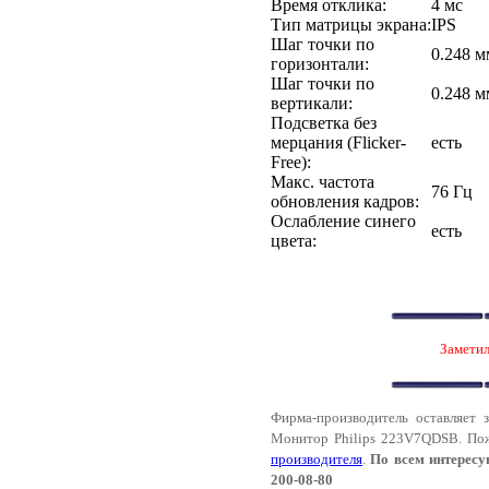
Время отклика:
4 мс
Тип матрицы экрана:
IPS
Шаг точки по
0.248 м
горизонтали:
Шаг точки по
0.248 м
вертикали:
Подсветка без
мерцания (Flicker-
есть
Free):
Макс. частота
76 Гц
обновления кадров:
Ослабление синего
есть
цвета:
Заметил
Фирма-производитель оставляет 
Монитор Philips 223V7QDSB. Пож
производителя
.
По всем интересу
200-08-80