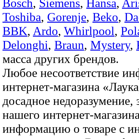
Bosch
,
Siemens
,
Hansa
,
Ari
Toshiba
,
Gorenje
,
Beko
,
Da
BBK
,
Ardo
,
Whirlpool
,
Pol
Delonghi
,
Braun
,
Mystery
,
масса других брендов.
Любое несоответствие инф
интернет-магазина «Лаука
досадное недоразумение, 
нашего интернет-магазина
информацию о товаре с и