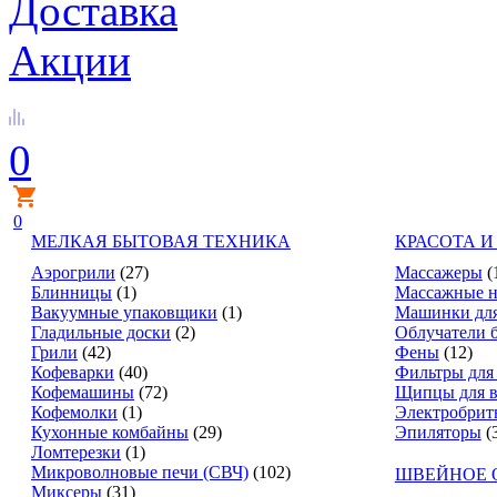
Доставка
Акции
0
0
МЕЛКАЯ БЫТОВАЯ ТЕХНИКА
КРАСОТА И
Аэрогрили
(27)
Массажеры
(
Блинницы
(1)
Массажные н
Вакуумные упаковщики
(1)
Машинки для
Гладильные доски
(2)
Облучатели 
Грили
(42)
Фены
(12)
Кофеварки
(40)
Фильтры для
Кофемашины
(72)
Щипцы для в
Кофемолки
(1)
Электробрит
Кухонные комбайны
(29)
Эпиляторы
(
Ломтерезки
(1)
Микроволновые печи (СВЧ)
(102)
ШВЕЙНОЕ 
Миксеры
(31)