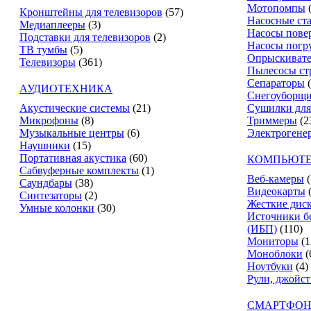
Мотопомпы
Кронштейны для телевизоров
(57)
Насосные ст
Медиаплееры
(3)
Насосы пове
Подставки для телевизоров
(2)
Насосы погр
ТВ тумбы
(5)
Опрыскиват
Телевизоры
(361)
Пылесосы ст
Сепараторы
АУДИОТЕХНИКА
Снегоуборщ
Акустические системы
(21)
Сушилки для
Микрофоны
(8)
Триммеры
(2
Музыкальные центры
(6)
Электрогене
Наушники
(15)
Портативная акустика
(60)
КОМПЬЮТЕ
Сабвуферные комплекты
(1)
Веб-камеры
(
Саундбары
(38)
Видеокарты
Синтезаторы
(2)
Жесткие дис
Умные колонки
(30)
Источники б
(ИБП)
(110)
Мониторы
(1
Моноблоки
(
Ноутбуки
(4)
Рули, джойс
СМАРТФОН