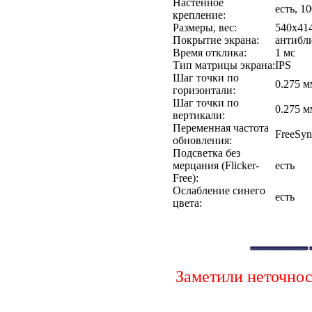
Настенное
есть, 1
крепление:
Размеры, вес:
540x414
Покрытие экрана:
антибл
Время отклика:
1 мс
Тип матрицы экрана:
IPS
Шаг точки по
0.275 м
горизонтали:
Шаг точки по
0.275 м
вертикали:
Переменная частота
FreeSyn
обновления:
Подсветка без
мерцания (Flicker-
есть
Free):
Ослабление синего
есть
цвета:
Заметили неточно