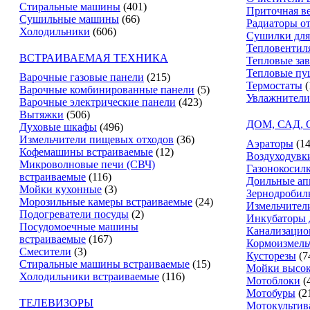
Стиральные машины
(401)
Приточная в
Сушильные машины
(66)
Радиаторы о
Холодильники
(606)
Сушилки для
Тепловентил
ВСТРАИВАЕМАЯ ТЕХНИКА
Тепловые за
Тепловые пу
Варочные газовые панели
(215)
Термостаты
(
Варочные комбинированные панели
(5)
Увлажнители
Варочные электрические панели
(423)
Вытяжки
(506)
ДОМ, САД,
Духовые шкафы
(496)
Измельчители пищевых отходов
(36)
Аэраторы
(14
Кофемашины встраиваемые
(12)
Воздуходувк
Микроволновые печи (СВЧ)
Газонокосил
встраиваемые
(116)
Доильные ап
Мойки кухонные
(3)
Зернодробил
Морозильные камеры встраиваемые
(24)
Измельчители
Подогреватели посуды
(2)
Инкубаторы 
Посудомоечные машины
Канализацио
встраиваемые
(167)
Кормоизмель
Смесители
(3)
Кусторезы
(7
Стиральные машины встраиваемые
(15)
Мойки высок
Холодильники встраиваемые
(116)
Мотоблоки
(
Мотобуры
(2
ТЕЛЕВИЗОРЫ
Мотокультив