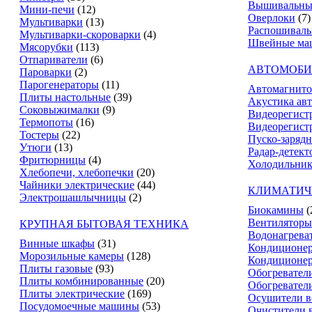
Вышивальны
Мини-печи
(12)
Оверлоки
(7)
Мультиварки
(13)
Распошивал
Мультиварки-скороварки
(4)
Швейные ма
Мясорубки
(113)
Отпариватели
(6)
АВТОМОБИ
Пароварки
(2)
Парогенераторы
(11)
Автомагнит
Плиты настольные
(39)
Акустика ав
Соковыжималки
(9)
Видеорегист
Термопоты
(16)
Видеорегистр
Тостеры
(22)
Пуско-зарядн
Утюги
(13)
Радар-детект
Фритюрницы
(4)
Холодильник
Хлебопечи, хлебопечки
(20)
Чайники электрические
(44)
КЛИМАТИЧ
Электрошашлычницы
(2)
Биокамины
(
Вентиляторы
КРУПНАЯ БЫТОВАЯ ТЕХНИКА
Водонагрева
Винные шкафы
(31)
Кондиционе
Морозильные камеры
(128)
Кондиционе
Плиты газовые
(93)
Обогревател
Плиты комбинированные
(20)
Обогревател
Плиты электрические
(169)
Осушители в
Посудомоечные машины
(53)
Очистители 