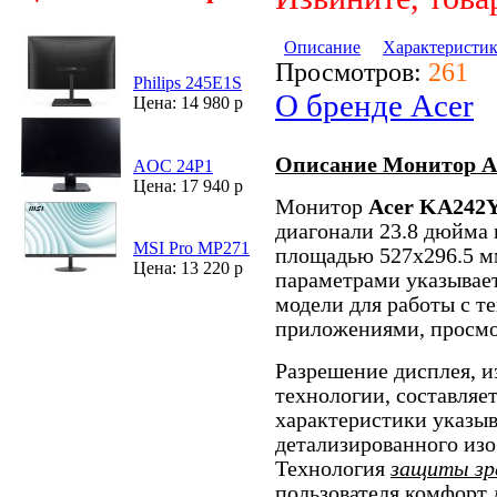
Описание
Характеристи
Просмотров:
261
Philips 245E1S
О бренде Acer
Цена: 14 980 р
Описание Монитор A
AOC 24P1
Цена: 17 940 р
Монитор
Acer KA242
диагонали 23.8 дюйма 
MSI Pro MP271
площадью 527x296.5 мм
Цена: 13 220 р
параметрами указывае
модели для работы с т
приложениями, просмо
Разрешение дисплея, и
технологии, составляе
характеристики указыв
детализированного изо
Технология
защиты зр
пользователя комфорт