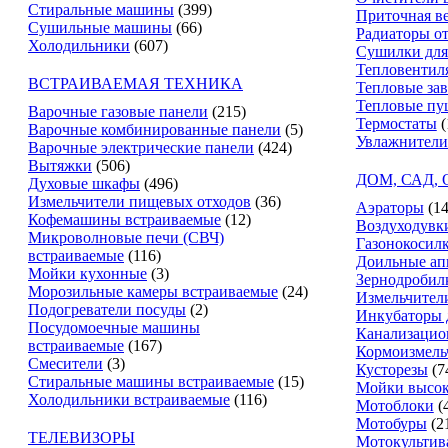
Стиральные машины
(399)
Приточная в
Сушильные машины
(66)
Радиаторы о
Холодильники
(607)
Сушилки для
Тепловентил
ВСТРАИВАЕМАЯ ТЕХНИКА
Тепловые за
Тепловые пу
Варочные газовые панели
(215)
Термостаты
(
Варочные комбинированные панели
(5)
Увлажнители
Варочные электрические панели
(424)
Вытяжки
(506)
ДОМ, САД,
Духовые шкафы
(496)
Измельчители пищевых отходов
(36)
Аэраторы
(14
Кофемашины встраиваемые
(12)
Воздуходувк
Микроволновые печи (СВЧ)
Газонокосил
встраиваемые
(116)
Доильные ап
Мойки кухонные
(3)
Зернодробил
Морозильные камеры встраиваемые
(24)
Измельчители
Подогреватели посуды
(2)
Инкубаторы 
Посудомоечные машины
Канализацио
встраиваемые
(167)
Кормоизмель
Смесители
(3)
Кусторезы
(7
Стиральные машины встраиваемые
(15)
Мойки высок
Холодильники встраиваемые
(116)
Мотоблоки
(
Мотобуры
(2
ТЕЛЕВИЗОРЫ
Мотокультив