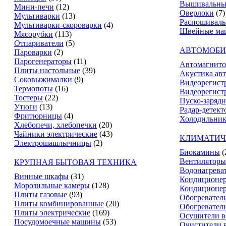
Вышивальны
Мини-печи
(12)
Оверлоки
(7)
Мультиварки
(13)
Распошивал
Мультиварки-скороварки
(4)
Швейные ма
Мясорубки
(113)
Отпариватели
(5)
АВТОМОБИ
Пароварки
(2)
Парогенераторы
(11)
Автомагнит
Плиты настольные
(39)
Акустика ав
Соковыжималки
(9)
Видеорегист
Термопоты
(16)
Видеорегистр
Тостеры
(22)
Пуско-зарядн
Утюги
(13)
Радар-детект
Фритюрницы
(4)
Холодильник
Хлебопечи, хлебопечки
(20)
Чайники электрические
(43)
КЛИМАТИЧ
Электрошашлычницы
(2)
Биокамины
(
Вентиляторы
КРУПНАЯ БЫТОВАЯ ТЕХНИКА
Водонагрева
Винные шкафы
(31)
Кондиционе
Морозильные камеры
(128)
Кондиционе
Плиты газовые
(93)
Обогревател
Плиты комбинированные
(20)
Обогревател
Плиты электрические
(169)
Осушители в
Посудомоечные машины
(53)
Очистители 