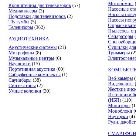
Мотопомпы
Кронштейны для телевизоров
(57)
Насосные ст
Медиаплееры
(3)
Насосы пове
Подставки для телевизоров
(2)
Насосы погр
ТВ тумбы
(5)
Опрыскиват
Телевизоры
(362)
Пылесосы ст
Сепараторы
АУДИОТЕХНИКА
Снегоуборщ
Акустические системы
(21)
Сушилки для
Микрофоны
(8)
Триммеры
(2
Музыкальные центры
(6)
Электрогене
Наушники
(15)
Портативная акустика
(60)
КОМПЬЮТЕ
Сабвуферные комплекты
(1)
Веб-камеры
(
Саундбары
(38)
Видеокарты
Синтезаторы
(2)
Жесткие дис
Умные колонки
(30)
Источники б
(ИБП)
(110)
Мониторы
(1
Моноблоки
(
Ноутбуки
(4)
Рули, джойс
СМАРТФОН