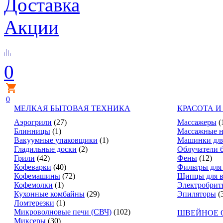
Доставка
Акции
0
0
МЕЛКАЯ БЫТОВАЯ ТЕХНИКА
КРАСОТА И
Аэрогрили
(27)
Массажеры
(
Блинницы
(1)
Массажные н
Вакуумные упаковщики
(1)
Машинки для
Гладильные доски
(2)
Облучатели 
Грили
(42)
Фены
(12)
Кофеварки
(40)
Фильтры для
Кофемашины
(72)
Щипцы для в
Кофемолки
(1)
Электробрит
Кухонные комбайны
(29)
Эпиляторы
(
Ломтерезки
(1)
Микроволновые печи (СВЧ)
(102)
ШВЕЙНОЕ 
Миксеры
(30)