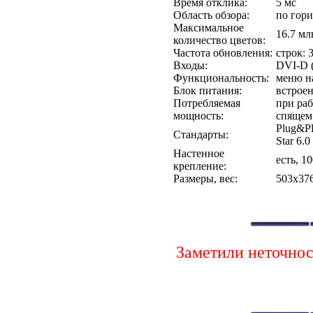
Время отклика:
5 мс
Область обзора:
по гори
Максимальное
16.7 мл
количество цветов:
Частота обновления:
строк: 
Входы:
DVI-D 
Функциональность:
меню на
Блок питания:
встрое
Потребляемая
при раб
мощность:
спящем 
Plug&Pl
Стандарты:
Star 6.0
Настенное
есть, 1
крепление:
Размеры, вес:
503x376
Заметили неточно