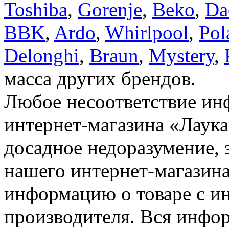
Toshiba
,
Gorenje
,
Beko
,
Da
BBK
,
Ardo
,
Whirlpool
,
Pol
Delonghi
,
Braun
,
Mystery
,
масса других брендов.
Любое несоответствие инф
интернет-магазина «Лаука
досадное недоразумение, 
нашего интернет-магазина
информацию о товаре с и
производителя. Вся инфор