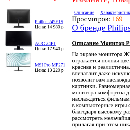
Описание
Характеристи
Просмотров:
169
Philips 245E1S
О бренде Philip
Цена: 14 980 р
Описание Монитор Ph
AOC 24P1
Цена: 17 940 р
На экране монитора 
отражается полная цве
MSI Pro MP271
красива и реалистичн
Цена: 13 220 р
впечатлит даже искуш
позволит вам наслажд
картинки. Равномерная
монитора комфортна дл
наслаждаться фильмами
в компьютерные игры с
благодаря высокому р
рассмотреть мельчайши
прилагая при этом ник