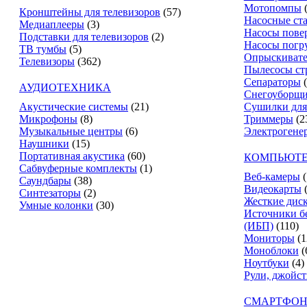
Мотопомпы
Кронштейны для телевизоров
(57)
Насосные ст
Медиаплееры
(3)
Насосы пове
Подставки для телевизоров
(2)
Насосы погр
ТВ тумбы
(5)
Опрыскиват
Телевизоры
(362)
Пылесосы ст
Сепараторы
АУДИОТЕХНИКА
Снегоуборщ
Акустические системы
(21)
Сушилки для
Микрофоны
(8)
Триммеры
(2
Музыкальные центры
(6)
Электрогене
Наушники
(15)
Портативная акустика
(60)
КОМПЬЮТЕ
Сабвуферные комплекты
(1)
Веб-камеры
(
Саундбары
(38)
Видеокарты
Синтезаторы
(2)
Жесткие дис
Умные колонки
(30)
Источники б
(ИБП)
(110)
Мониторы
(1
Моноблоки
(
Ноутбуки
(4)
Рули, джойс
СМАРТФОН