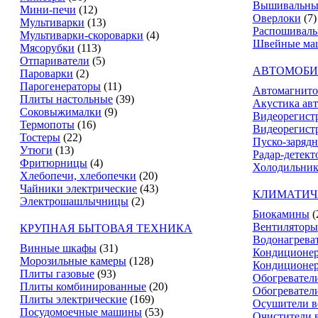
Вышивальны
Мини-печи
(12)
Оверлоки
(7)
Мультиварки
(13)
Распошивал
Мультиварки-скороварки
(4)
Швейные ма
Мясорубки
(113)
Отпариватели
(5)
АВТОМОБИ
Пароварки
(2)
Парогенераторы
(11)
Автомагнит
Плиты настольные
(39)
Акустика ав
Соковыжималки
(9)
Видеорегист
Термопоты
(16)
Видеорегистр
Тостеры
(22)
Пуско-зарядн
Утюги
(13)
Радар-детект
Фритюрницы
(4)
Холодильник
Хлебопечи, хлебопечки
(20)
Чайники электрические
(43)
КЛИМАТИЧ
Электрошашлычницы
(2)
Биокамины
(
Вентиляторы
КРУПНАЯ БЫТОВАЯ ТЕХНИКА
Водонагрева
Винные шкафы
(31)
Кондиционе
Морозильные камеры
(128)
Кондиционе
Плиты газовые
(93)
Обогревател
Плиты комбинированные
(20)
Обогревател
Плиты электрические
(169)
Осушители в
Посудомоечные машины
(53)
Очистители 