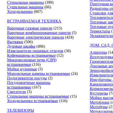
Стиральные машины
(399)
Приточная в
Сушильные машины
(66)
Радиаторы о
Холодильники
(607)
Сушилки для
Тепловентил
ВСТРАИВАЕМАЯ ТЕХНИКА
Тепловые за
Тепловые пу
Варочные газовые панели
(215)
Термостаты
(
Варочные комбинированные панели
(5)
Увлажнители
Варочные электрические панели
(424)
Вытяжки
(506)
ДОМ, САД,
Духовые шкафы
(496)
Измельчители пищевых отходов
(36)
Аэраторы
(14
Кофемашины встраиваемые
(12)
Воздуходувк
Микроволновые печи (СВЧ)
Газонокосил
встраиваемые
(116)
Доильные ап
Мойки кухонные
(3)
Зернодробил
Морозильные камеры встраиваемые
(24)
Измельчители
Подогреватели посуды
(2)
Инкубаторы 
Посудомоечные машины
Канализацио
встраиваемые
(167)
Кормоизмель
Смесители
(3)
Кусторезы
(7
Стиральные машины встраиваемые
(15)
Мойки высок
Холодильники встраиваемые
(116)
Мотоблоки
(
Мотобуры
(2
ТЕЛЕВИЗОРЫ
Мотокультив