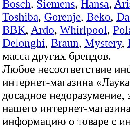
Bosch
,
Siemens
,
Hansa
,
Ari
Toshiba
,
Gorenje
,
Beko
,
Da
BBK
,
Ardo
,
Whirlpool
,
Pol
Delonghi
,
Braun
,
Mystery
,
масса других брендов.
Любое несоответствие инф
интернет-магазина «Лаука
досадное недоразумение, 
нашего интернет-магазина
информацию о товаре с и