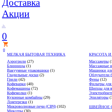
Доставка
Акции
0
0
МЕЛКАЯ БЫТОВАЯ ТЕХНИКА
КРАСОТА И
Аэрогрили
(27)
Массажеры
(
Блинницы
(1)
Массажные н
Вакуумные упаковщики
(1)
Машинки для
Гладильные доски
(2)
Облучатели 
Грили
(42)
Фены
(12)
Кофеварки
(40)
Фильтры для
Кофемашины
(72)
Щипцы для в
Кофемолки
(1)
Электробрит
Кухонные комбайны
(29)
Эпиляторы
(
Ломтерезки
(1)
Микроволновые печи (СВЧ)
(102)
ШВЕЙНОЕ 
Миксеры
(30)