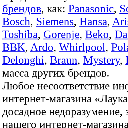
брендов
, как:
Panasonic
,
S
Bosch
,
Siemens
,
Hansa
,
Ari
Toshiba
,
Gorenje
,
Beko
,
Da
BBK
,
Ardo
,
Whirlpool
,
Pol
Delonghi
,
Braun
,
Mystery
,
масса других брендов.
Любое несоответствие инф
интернет-магазина «Лаука
досадное недоразумение, 
нашего интернет-магазина