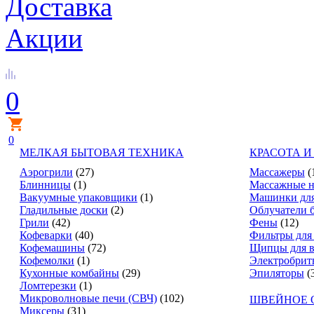
Доставка
Акции
0
0
МЕЛКАЯ БЫТОВАЯ ТЕХНИКА
КРАСОТА И
Аэрогрили
(27)
Массажеры
(
Блинницы
(1)
Массажные н
Вакуумные упаковщики
(1)
Машинки для
Гладильные доски
(2)
Облучатели 
Грили
(42)
Фены
(12)
Кофеварки
(40)
Фильтры для
Кофемашины
(72)
Щипцы для в
Кофемолки
(1)
Электробрит
Кухонные комбайны
(29)
Эпиляторы
(
Ломтерезки
(1)
Микроволновые печи (СВЧ)
(102)
ШВЕЙНОЕ 
Миксеры
(31)