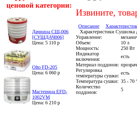
ценовой категории:
Извините, това
Описание
Характеристи
Характеристики Сушилка д
Дачница СШ-006
Управление:
механи
[СУШДАЧ006]
Объем:
10 л
Цена: 5 110 р
Мощность:
250 Вт
Индикатор
есть
включения:
Материал поддонов:
прозра
Olto FD-205
Регулировка
Цена: 6 060 р
есть
температуры сушки:
Температура сушки:
35 - 70 
Количество
5
Мастерица EFD-
поддонов:
1002VM
Цена: 6 210 р