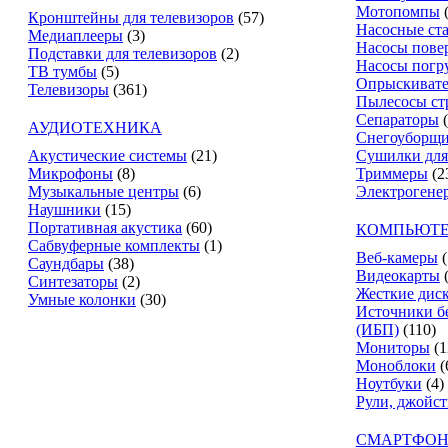
Мотопомпы
Кронштейны для телевизоров
(57)
Насосные ст
Медиаплееры
(3)
Насосы пове
Подставки для телевизоров
(2)
Насосы погр
ТВ тумбы
(5)
Опрыскиват
Телевизоры
(361)
Пылесосы ст
Сепараторы
АУДИОТЕХНИКА
Снегоуборщ
Акустические системы
(21)
Сушилки для
Микрофоны
(8)
Триммеры
(2
Музыкальные центры
(6)
Электрогене
Наушники
(15)
Портативная акустика
(60)
КОМПЬЮТЕ
Сабвуферные комплекты
(1)
Веб-камеры
(
Саундбары
(38)
Видеокарты
Синтезаторы
(2)
Жесткие дис
Умные колонки
(30)
Источники б
(ИБП)
(110)
Мониторы
(1
Моноблоки
(
Ноутбуки
(4)
Рули, джойс
СМАРТФОН