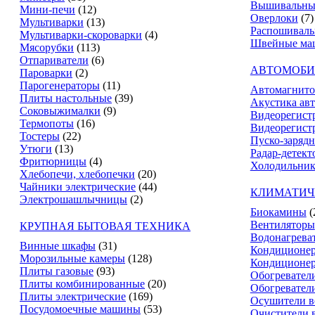
Вышивальны
Мини-печи
(12)
Оверлоки
(7)
Мультиварки
(13)
Распошивал
Мультиварки-скороварки
(4)
Швейные ма
Мясорубки
(113)
Отпариватели
(6)
АВТОМОБИ
Пароварки
(2)
Парогенераторы
(11)
Автомагнит
Плиты настольные
(39)
Акустика ав
Соковыжималки
(9)
Видеорегист
Термопоты
(16)
Видеорегистр
Тостеры
(22)
Пуско-зарядн
Утюги
(13)
Радар-детект
Фритюрницы
(4)
Холодильник
Хлебопечи, хлебопечки
(20)
Чайники электрические
(44)
КЛИМАТИЧ
Электрошашлычницы
(2)
Биокамины
(
Вентиляторы
КРУПНАЯ БЫТОВАЯ ТЕХНИКА
Водонагрева
Винные шкафы
(31)
Кондиционе
Морозильные камеры
(128)
Кондиционе
Плиты газовые
(93)
Обогревател
Плиты комбинированные
(20)
Обогревател
Плиты электрические
(169)
Осушители в
Посудомоечные машины
(53)
Очистители 