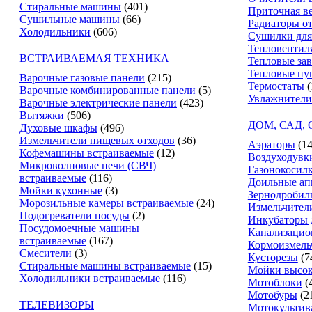
Стиральные машины
(401)
Приточная в
Сушильные машины
(66)
Радиаторы о
Холодильники
(606)
Сушилки для
Тепловентил
ВСТРАИВАЕМАЯ ТЕХНИКА
Тепловые за
Тепловые пу
Варочные газовые панели
(215)
Термостаты
(
Варочные комбинированные панели
(5)
Увлажнители
Варочные электрические панели
(423)
Вытяжки
(506)
ДОМ, САД,
Духовые шкафы
(496)
Измельчители пищевых отходов
(36)
Аэраторы
(14
Кофемашины встраиваемые
(12)
Воздуходувк
Микроволновые печи (СВЧ)
Газонокосил
встраиваемые
(116)
Доильные ап
Мойки кухонные
(3)
Зернодробил
Морозильные камеры встраиваемые
(24)
Измельчители
Подогреватели посуды
(2)
Инкубаторы 
Посудомоечные машины
Канализацио
встраиваемые
(167)
Кормоизмель
Смесители
(3)
Кусторезы
(7
Стиральные машины встраиваемые
(15)
Мойки высок
Холодильники встраиваемые
(116)
Мотоблоки
(
Мотобуры
(2
ТЕЛЕВИЗОРЫ
Мотокультив