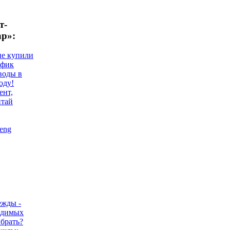
т-
ар»:
не купили
афик
воды в
оду!
ент,
итай
eng
ежды -
одимых
ыбрать?