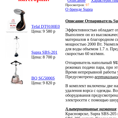
Описание
Характеристи
Просмотров:
97
О бренде Supra
Описание Отпариватель Su
Tefal DT9100E0
Эффективностью обладает о
Цена: 9 580 р
Выполнен он из высококаче
материалов в благородном с
мощностью 2000 Вт. Укомпл
для воды объемом 1.7 л. Пр
Supra SBS-201
скоростью 60 мл/мин.
Цена: 8 700 р
Отпариватель напольный
SU
режимах подачи пара, при эт
Время непрерывной работы у
Предусмотрено
вертикально
BQ SG5006S
Цена: 9 820 р
В комплект включены две на
удаления ворса с одежды. Во
оборудования предусмотрена
электросети с помощью шнур
Альтернативные названия
Красноярске, Supra SBS-205 