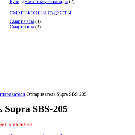
Рули, джойстики, геймпады
(2)
СМАРТФОНЫ И ГАДЖЕТЫ
Смарт-часы
(4)
Смартфоны
(3)
тпариватели
Отпариватель Supra SBS-205
 Supra SBS-205
нет в наличии