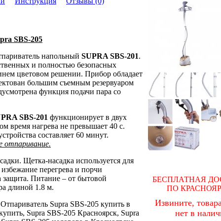
ки
Инструкция
Отзывы (0)
pra SBS-205
тпариватель напольный
SUPRA SBS-201
.
ственных и полностью безопасных
инем цветовом решении. Прибор обладает
ектован большим съемным резервуаром
едусмотрена функция подачи пара со
PRA SBS-201
функционирует в двух
ом время нагрева не превышает 40 с.
стройства составляет 60 минут.
е отпаривание.
садки. Щетка-насадка используется для
 избежание перегрева и порчи
 защита. Питание – от бытовой
БЕСПЛАТНАЯ ДО
а длиной 1.8 м.
ПО КРАСНОЯ
Извините, товара
: Отпариватель Supra SBS-205 купить в
нет в нали
купить, Supra SBS-205 Красноярск, Supra