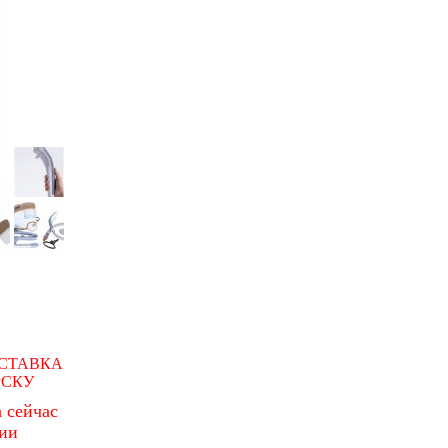
СТАВКА
РСКУ
 сейчас
чии