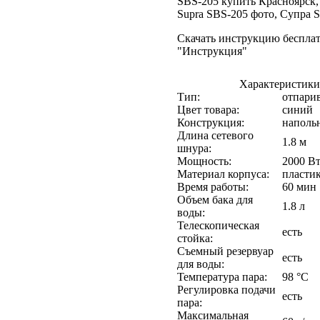
SBS-205 купить Красноярск,
Supra SBS-205 фото, Супра S
Скачать инструкцию бесплат
"Инструкция"
Характеристики
Тип:
отпари
Цвет товара:
синий
Конструкция:
наполь
Длина сетевого
1.8 м
шнура:
Мощность:
2000 В
Материал корпуса:
пласти
Время работы:
60 мин
Объем бака для
1.8 л
воды:
Телескопическая
есть
стойка:
Съемный резервуар
есть
для воды:
Температура пара:
98 °C
Регулировка подачи
есть
пара:
Максимальная