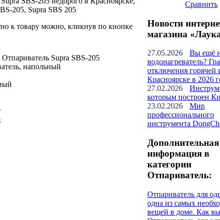
 Supra SBS-205 недорого в Красноярске,
Сравнить
BS-205, Supra SBS 205
Новости интерне
но к товару можно, кликнув по кнопке
магазина «Лаук
27.05.2026
Вы ещё 
 Отпариватель Supra SBS-205
водонагреватель? Гр
ватель, напольный
отключения горячей 
Красноярске в 2026 г
ный
27.02.2026
Инструм
которым построен К
23.02.2026
Мир
т
профессионального
к
инструмента DongCh
Дополнительная
информация в
категории
Отпариватель:
Отпариватель для од
одна из самых необх
вещей в доме. Как в